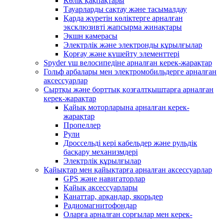
Көлік қақпақтары
Тауарларды сақтау және тасымалдау
Қарда жүретін көліктерге арналған
эксклюзивті жапсырма жинақтары
Экшн камерасы
Электрлік және электронды құрылғылар
Қорғау және күшейту элементтері
Spyder үш велосипедіне арналған керек-жарақтар
Гольф арбалары мен электромобильдерге арналған
аксессуарлар
Сыртқы және борттық қозғалтқыштарға арналған
керек-жарақтар
Қайық моторларына арналған керек-
жарақтар
Пропеллер
Рули
Дроссельді кері кабельдер және рульдік
басқару механизмдері
Электрлік құрылғылар
Қайықтар мен қайықтарға арналған аксессуарлар
GPS және навигаторлар
Қайық аксессуарлары
Қанаттар, арқандар, якорьдер
Радиомагнитофондар
Оларға арналған сорғылар мен керек-