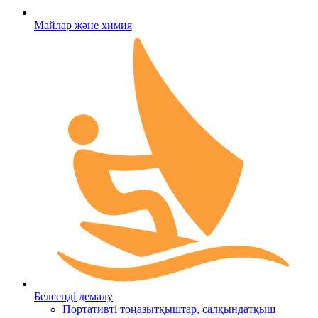
Майлар және химия
Белсенді демалу
Портативті тоңазытқыштар, салқындатқыш