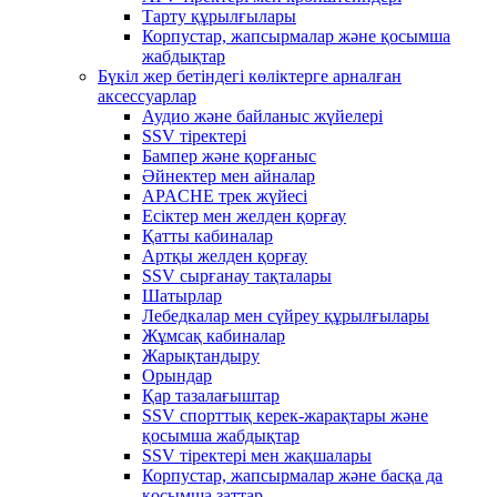
Тарту құрылғылары
Корпустар, жапсырмалар және қосымша
жабдықтар
Бүкіл жер бетіндегі көліктерге арналған
аксессуарлар
Аудио және байланыс жүйелері
SSV тіректері
Бампер және қорғаныс
Әйнектер мен айналар
APACHE трек жүйесі
Есіктер мен желден қорғау
Қатты кабиналар
Артқы желден қорғау
SSV сырғанау тақталары
Шатырлар
Лебедкалар мен сүйреу құрылғылары
Жұмсақ кабиналар
Жарықтандыру
Орындар
Қар тазалағыштар
SSV спорттық керек-жарақтары және
қосымша жабдықтар
SSV тіректері мен жақшалары
Корпустар, жапсырмалар және басқа да
қосымша заттар