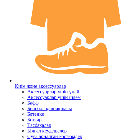
Киім және аксессуарлар
Аксессуарлар үшін ұпай
Аксессуарлар үшін шлем
Бафф
Бейсбол қалпақшасы
Бәтеңке
Боттар
Тасбақалар
Ылғал кеудешелер
Суға арналған костюмдер