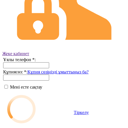
Жеке кабинет
Ұялы телефон
*
:
Құпиясөз:
*
:
Құпия сөзіңізді ұмыттыңыз ба?
Мені есте сақтау
Тіркелу