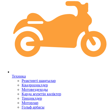
Техника
Реактивті шаңғылар
Квадроциклдер
Мотовездеходы
Қарда жүретін көліктер
Трициклдер
Моторлар
Гольф арбасы