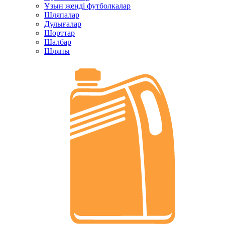
Ұзын жеңді футболкалар
Шляпалар
Дулығалар
Шорттар
Шалбар
Шляпы