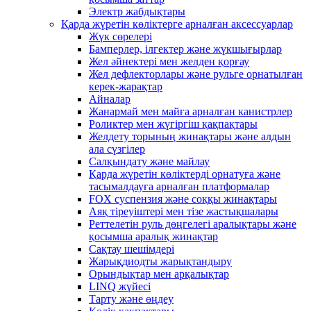
Электр жабдықтары
Қарда жүретін көліктерге арналған аксессуарлар
Жүк сөрелері
Бамперлер, ілгектер және жүкшығырлар
Жел әйнектері мен желден қорғау
Жел дефлекторлары және рульге орнатылған
керек-жарақтар
Айналар
Жанармай мен майға арналған канистрлер
Роликтер мен жүгіргіш қақпақтары
Желдету торының жинақтары және алдын
ала сүзгілер
Салқындату және майлау
Қарда жүретін көліктерді орнатуға және
тасымалдауға арналған платформалар
FOX суспензия және соққы жинақтары
Аяқ тіреуіштері мен тізе жастықшалары
Реттелетін руль дөңгелегі аралықтары және
қосымша аралық жинақтар
Сақтау шешімдері
Жарықдиодты жарықтандыру
Орындықтар мен арқалықтар
LINQ жүйесі
Тарту және өңдеу