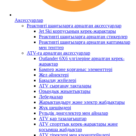
Аксессуарлар
Реактивті шаңғыларға арналған аксессуарлар
Jet Ski корпусының керек-жарақтары
Реактивті шаңғыларға арналған стикерлер
Реактивті шаңғыларға арналған қаптамалар
мен тенттер
ATV-ға арналған аксессуарлар
Outlander 6X6 үлгілеріне арналған керек-
жарақтар
Бампер және қорғаныс элементтері
Жел әйнектері
Бақылау жүйелері
ATV сырғанау тақталары
Орындық жиынтықтары
Лебедкалар
Жарықтандыру және электр жабдықтары
Жүк шешімдері
Рульдік дөңгелектер мен айналар
ATV қар тазалағыштар
ATV спорттық керек-жарақтары және
қосымша жабдықтар
ATV тіректері мен кронштейндері