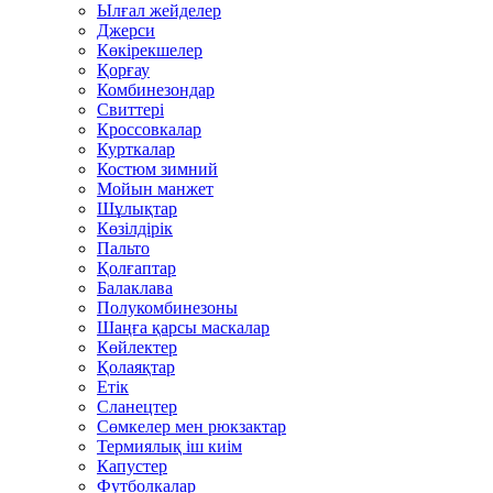
Ылғал жейделер
Джерси
Көкірекшелер
Қорғау
Комбинезондар
Свиттері
Кроссовкалар
Курткалар
Костюм зимний
Мойын манжет
Шұлықтар
Көзілдірік
Пальто
Қолғаптар
Балаклава
Полукомбинезоны
Шаңға қарсы маскалар
Көйлектер
Қолаяқтар
Етік
Сланецтер
Сөмкелер мен рюкзактар
Термиялық іш киім
Капустер
Футболкалар