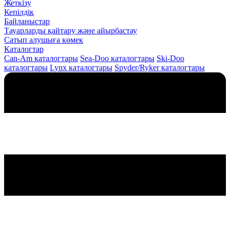
Жеткізу
Кепілдік
Байланыстар
Тауарларды қайтару және айырбастау
Сатып алушыға көмек
Каталогтар
Can-Am каталогтары
Sea-Doo каталогтары
Ski-Doo
каталогтары
Lynx каталогтары
Spyder/Ryker каталогтары