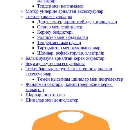
жарақтар
Тендер мен қаптамалар
Мотор үйлеріне арналған аксессуарлар
Трейлер аксессуарлары
Дөңгелектер, кронштейндер, қоршаулар
Осьтер мен серіппелер
Кернеу белдіктері
Роликтер мен аялдамалар
Тендер мен жақтаулар
Тартқыштар мен жүкшығырлар
Шамдар, рефлекторлар, электрлік
Балық аулауға арналған керек-жарақтар
Segway скутер аксессуарлары
Trekol барлық жерүсті көліктеріне арналған
аксессуарлар
Төмен қысымды шиналар мен дөңгелектер
Жанармай бактары, канистрлер және керек-
жарақтар
Шарлар, понтондар
Шиналар мен дөңгелектер