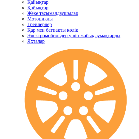
Қайықтар
Қайықтар
Жеке тасымалдаушылар
Мотоциклы
Трейлерлер
Қар мен батпақты көлік
Электромобильдер үшін жабық аумақтарды
Яхталар