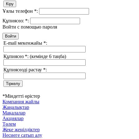
Ұялы телефон
*
:
Құпиясөз:
*
:
Войти с помощью пароля
E-mail мекенжайы
*
:
Құпиясөз
*
:
(кемінде 6 таңба)
Құпиясөзді растау
*
:
*
Міндетті өрістер
Компания жайлы
Жаңалықтар
Мақалалар
Акциялар
Төлем
Жеке жеңілдіктер
Несиеге сатып алу