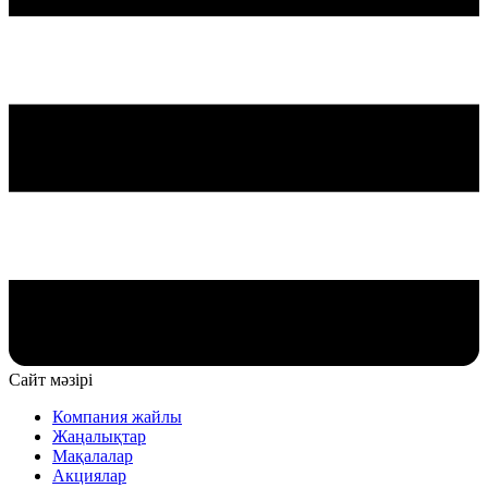
Сайт мәзірі
Компания жайлы
Жаңалықтар
Мақалалар
Акциялар