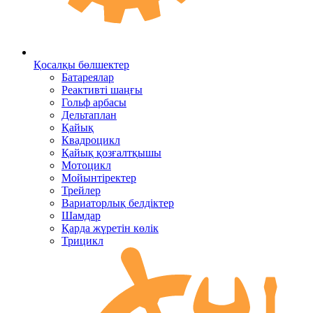
Қосалқы бөлшектер
Батареялар
Реактивті шаңғы
Гольф арбасы
Дельтаплан
Қайық
Квадроцикл
Қайық қозғалтқышы
Мотоцикл
Мойынтіректер
Трейлер
Вариаторлық белдіктер
Шамдар
Қарда жүретін көлік
Трицикл