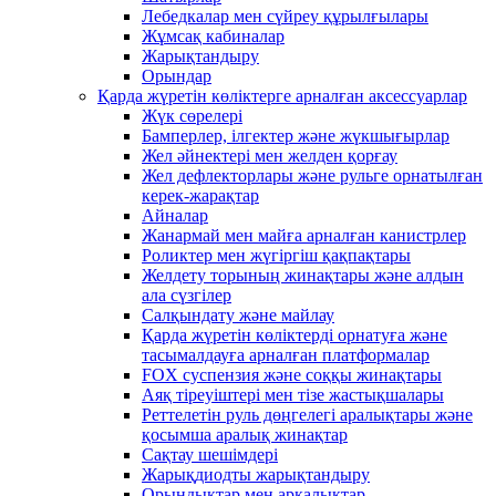
Лебедкалар мен сүйреу құрылғылары
Жұмсақ кабиналар
Жарықтандыру
Орындар
Қарда жүретін көліктерге арналған аксессуарлар
Жүк сөрелері
Бамперлер, ілгектер және жүкшығырлар
Жел әйнектері мен желден қорғау
Жел дефлекторлары және рульге орнатылған
керек-жарақтар
Айналар
Жанармай мен майға арналған канистрлер
Роликтер мен жүгіргіш қақпақтары
Желдету торының жинақтары және алдын
ала сүзгілер
Салқындату және майлау
Қарда жүретін көліктерді орнатуға және
тасымалдауға арналған платформалар
FOX суспензия және соққы жинақтары
Аяқ тіреуіштері мен тізе жастықшалары
Реттелетін руль дөңгелегі аралықтары және
қосымша аралық жинақтар
Сақтау шешімдері
Жарықдиодты жарықтандыру
Орындықтар мен арқалықтар