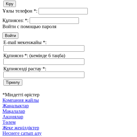
Ұялы телефон
*
:
Құпиясөз:
*
:
Войти с помощью пароля
E-mail мекенжайы
*
:
Құпиясөз
*
:
(кемінде 6 таңба)
Құпиясөзді растау
*
:
*
Міндетті өрістер
Компания жайлы
Жаңалықтар
Мақалалар
Акциялар
Төлем
Жеке жеңілдіктер
Несиеге сатып алу