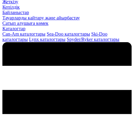
Жеткізу
Кепілдік
Байланыстар
Тауарларды қайтару және айырбастау
Сатып алушыға көмек
Каталогтар
Can-Am каталогтары
Sea-Doo каталогтары
Ski-Doo
каталогтары
Lynx каталогтары
Spyder/Ryker каталогтары