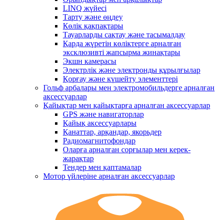
LINQ жүйесі
Тарту және өңдеу
Көлік қақпақтары
Тауарларды сақтау және тасымалдау
Қарда жүретін көліктерге арналған
эксклюзивті жапсырма жинақтары
Экшн камерасы
Электрлік және электронды құрылғылар
Қорғау және күшейту элементтері
Гольф арбалары мен электромобильдерге арналған
аксессуарлар
Қайықтар мен қайықтарға арналған аксессуарлар
GPS және навигаторлар
Қайық аксессуарлары
Қанаттар, арқандар, якорьдер
Радиомагнитофондар
Оларға арналған сорғылар мен керек-
жарақтар
Тендер мен қаптамалар
Мотор үйлеріне арналған аксессуарлар