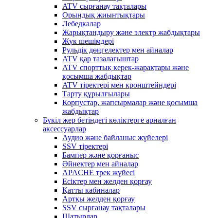
ATV сырғанау тақталары
Орындық жиынтықтары
Лебедкалар
Жарықтандыру және электр жабдықтары
Жүк шешімдері
Рульдік дөңгелектер мен айналар
ATV қар тазалағыштар
ATV спорттық керек-жарақтары және
қосымша жабдықтар
ATV тіректері мен кронштейндері
Тарту құрылғылары
Корпустар, жапсырмалар және қосымша
жабдықтар
Бүкіл жер бетіндегі көліктерге арналған
аксессуарлар
Аудио және байланыс жүйелері
SSV тіректері
Бампер және қорғаныс
Әйнектер мен айналар
APACHE трек жүйесі
Есіктер мен желден қорғау
Қатты кабиналар
Артқы желден қорғау
SSV сырғанау тақталары
Шатырлар