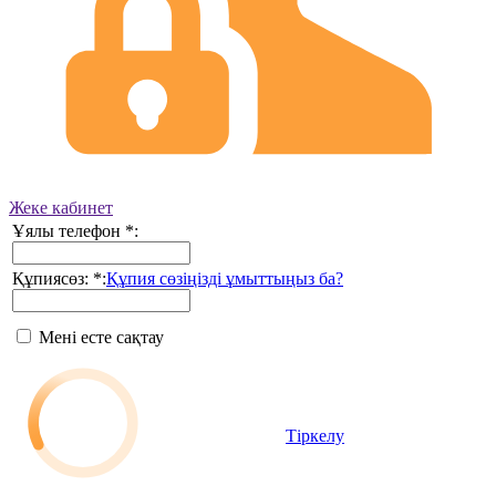
Жеке кабинет
Ұялы телефон
*
:
Құпиясөз:
*
:
Құпия сөзіңізді ұмыттыңыз ба?
Мені есте сақтау
Тіркелу