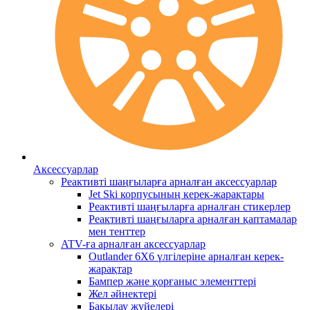
Аксессуарлар
Реактивті шаңғыларға арналған аксессуарлар
Jet Ski корпусының керек-жарақтары
Реактивті шаңғыларға арналған стикерлер
Реактивті шаңғыларға арналған қаптамалар
мен тенттер
ATV-ға арналған аксессуарлар
Outlander 6X6 үлгілеріне арналған керек-
жарақтар
Бампер және қорғаныс элементтері
Жел әйнектері
Бақылау жүйелері