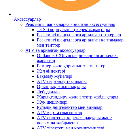
Аксессуарлар
Реактивті шаңғыларға арналған аксессуарлар
Jet Ski корпусының керек-жарақтары
Реактивті шаңғыларға арналған стикерлер
Реактивті шаңғыларға арналған қаптамалар
мен тенттер
ATV-ға арналған аксессуарлар
Outlander 6X6 үлгілеріне арналған керек-
жарақтар
Бампер және қорғаныс элементтері
Жел әйнектері
Бақылау жүйелері
ATV сырғанау тақталары
Орындық жиынтықтары
Лебедкалар
Жарықтандыру және электр жабдықтары
Жүк шешімдері
Рульдік дөңгелектер мен айналар
ATV қар тазалағыштар
ATV спорттық керек-жарақтары және
қосымша жабдықтар
ATV тіректері мен кронштейндері