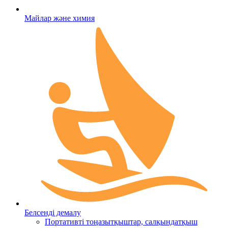
Майлар және химия
Белсенді демалу
Портативті тоңазытқыштар, салқындатқыш