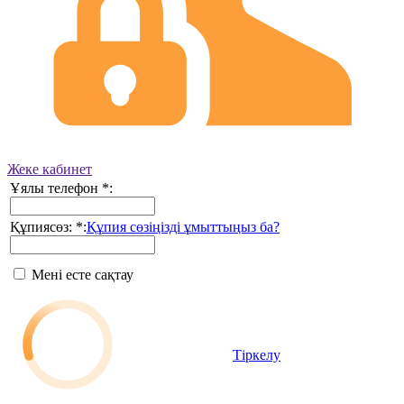
Жеке кабинет
Ұялы телефон
*
:
Құпиясөз:
*
:
Құпия сөзіңізді ұмыттыңыз ба?
Мені есте сақтау
Тіркелу