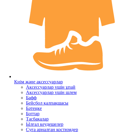
Киім және аксессуарлар
Аксессуарлар үшін ұпай
Аксессуарлар үшін шлем
Бафф
Бейсбол қалпақшасы
Бәтеңке
Боттар
Тасбақалар
Ылғал кеудешелер
Суға арналған костюмдер