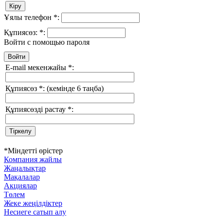
Ұялы телефон
*
:
Құпиясөз:
*
:
Войти с помощью пароля
E-mail мекенжайы
*
:
Құпиясөз
*
:
(кемінде 6 таңба)
Құпиясөзді растау
*
:
*
Міндетті өрістер
Компания жайлы
Жаңалықтар
Мақалалар
Акциялар
Төлем
Жеке жеңілдіктер
Несиеге сатып алу