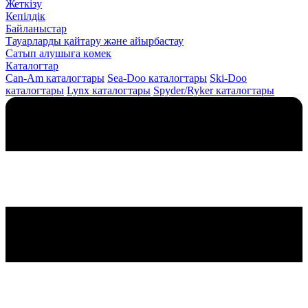
Жеткізу
Кепілдік
Байланыстар
Тауарларды қайтару және айырбастау
Сатып алушыға көмек
Каталогтар
Can-Am каталогтары
Sea-Doo каталогтары
Ski-Doo
каталогтары
Lynx каталогтары
Spyder/Ryker каталогтары