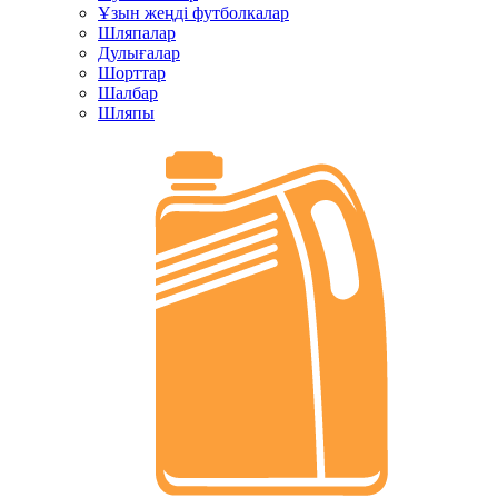
Ұзын жеңді футболкалар
Шляпалар
Дулығалар
Шорттар
Шалбар
Шляпы