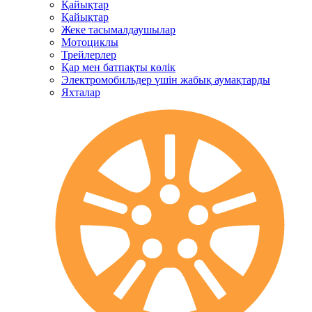
Қайықтар
Қайықтар
Жеке тасымалдаушылар
Мотоциклы
Трейлерлер
Қар мен батпақты көлік
Электромобильдер үшін жабық аумақтарды
Яхталар