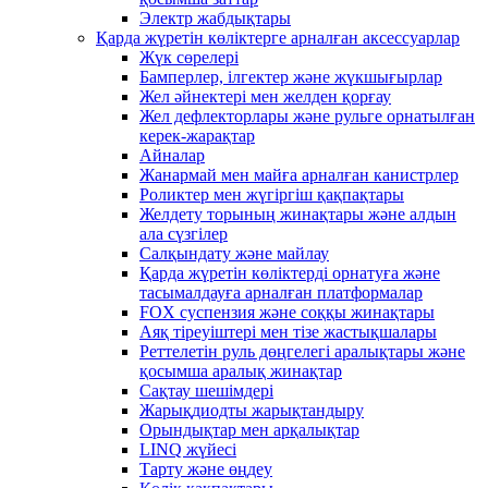
Электр жабдықтары
Қарда жүретін көліктерге арналған аксессуарлар
Жүк сөрелері
Бамперлер, ілгектер және жүкшығырлар
Жел әйнектері мен желден қорғау
Жел дефлекторлары және рульге орнатылған
керек-жарақтар
Айналар
Жанармай мен майға арналған канистрлер
Роликтер мен жүгіргіш қақпақтары
Желдету торының жинақтары және алдын
ала сүзгілер
Салқындату және майлау
Қарда жүретін көліктерді орнатуға және
тасымалдауға арналған платформалар
FOX суспензия және соққы жинақтары
Аяқ тіреуіштері мен тізе жастықшалары
Реттелетін руль дөңгелегі аралықтары және
қосымша аралық жинақтар
Сақтау шешімдері
Жарықдиодты жарықтандыру
Орындықтар мен арқалықтар
LINQ жүйесі
Тарту және өңдеу