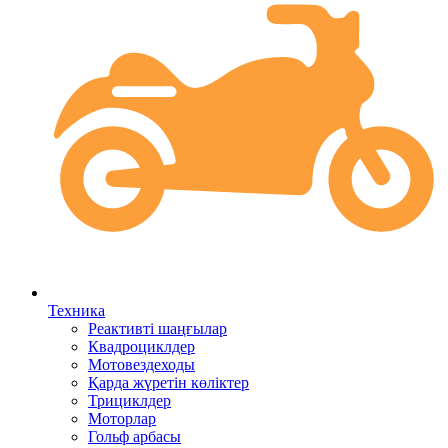
Техника
Реактивті шаңғылар
Квадроциклдер
Мотовездеходы
Қарда жүретін көліктер
Трициклдер
Моторлар
Гольф арбасы