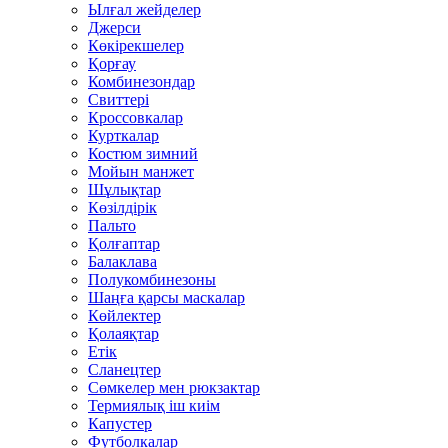
Ылғал жейделер
Джерси
Көкірекшелер
Қорғау
Комбинезондар
Свиттері
Кроссовкалар
Курткалар
Костюм зимний
Мойын манжет
Шұлықтар
Көзілдірік
Пальто
Қолғаптар
Балаклава
Полукомбинезоны
Шаңға қарсы маскалар
Көйлектер
Қолаяқтар
Етік
Сланецтер
Сөмкелер мен рюкзактар
Термиялық іш киім
Капустер
Футболкалар