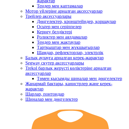
жарақтар
Тендер мен қаптамалар
Мотор үйлеріне арналған аксессуарлар
Трейлер аксессуарлары
Дөңгелектер, кронштейндер, қоршаулар
Осьтер мен серіппелер
Кернеу белдіктері
Роликтер мен аялдамалар
Тендер мен жақтаулар
Тартқыштар мен жүкшығырлар
Шамдар, рефлекторлар, электрлік
Балық аулауға арналған керек-жарақтар
Segway скутер аксессуарлары
Trekol барлық жерүсті көліктеріне арналған
аксессуарлар
Төмен қысымды шиналар мен дөңгелектер
Жанармай бактары, канистрлер және керек-
жарақтар
Шарлар, понтондар
Шиналар мен дөңгелектер