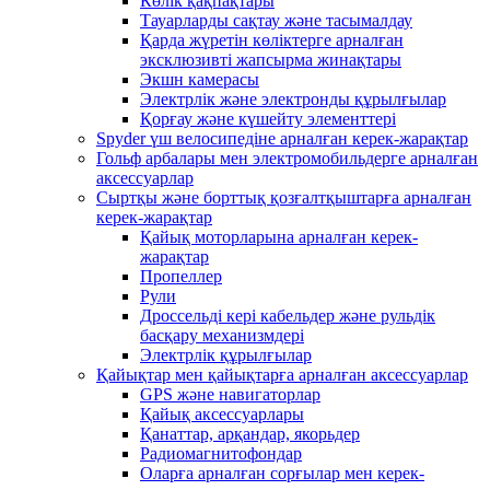
Көлік қақпақтары
Тауарларды сақтау және тасымалдау
Қарда жүретін көліктерге арналған
эксклюзивті жапсырма жинақтары
Экшн камерасы
Электрлік және электронды құрылғылар
Қорғау және күшейту элементтері
Spyder үш велосипедіне арналған керек-жарақтар
Гольф арбалары мен электромобильдерге арналған
аксессуарлар
Сыртқы және борттық қозғалтқыштарға арналған
керек-жарақтар
Қайық моторларына арналған керек-
жарақтар
Пропеллер
Рули
Дроссельді кері кабельдер және рульдік
басқару механизмдері
Электрлік құрылғылар
Қайықтар мен қайықтарға арналған аксессуарлар
GPS және навигаторлар
Қайық аксессуарлары
Қанаттар, арқандар, якорьдер
Радиомагнитофондар
Оларға арналған сорғылар мен керек-