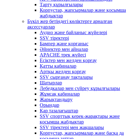
Тарту құрылғылары
Корпустар, жапсырмалар және қосымша
жабдықтар
Бүкіл жер бетіндегі көліктерге арналған
аксессуарлар
Аудио және байланыс жүйелері
SSV тіректері
Бампер және қорғаныс
Әйнектер мен айналар
APACHE трек жүйесі
Есіктер мен желден қорғау
Қатты кабиналар
Артқы желден қорғау
SSV сырғанау тақталары
Шатырлар
Лебедкалар мен сүйреу құрылғылары
Жұмсақ кабиналар
Жарықтандыру
Орындар
Қар тазалағыштар
SSV спорттық керек-жарақтары және
қосымша жабдықтар
SSV тіректері мен жақшалары
Корпустар, жапсырмалар және басқа да
қосымша заттар