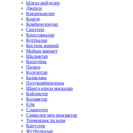
Ылғал жейделер
Джерси
Көкірекшелер
Қорғау
Комбинезондар
Свиттері
Кроссовкалар
Курткалар
Костюм зимний
Мойын манжет
Шұлықтар
Көзілдірік
Пальто
Қолғаптар
Балаклава
Полукомбинезоны
Шаңға қарсы маскалар
Көйлектер
Қолаяқтар
Етік
Сланецтер
Сөмкелер мен рюкзактар
Термиялық іш киім
Капустер
Футболкалар