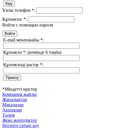
Ұялы телефон
*
:
Құпиясөз:
*
:
Войти с помощью пароля
E-mail мекенжайы
*
:
Құпиясөз
*
:
(кемінде 6 таңба)
Құпиясөзді растау
*
:
*
Міндетті өрістер
Компания жайлы
Жаңалықтар
Мақалалар
Акциялар
Төлем
Жеке жеңілдіктер
Несиеге сатып алу