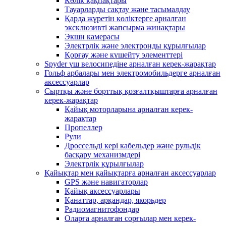
Көлік қақпақтары
Тауарларды сақтау және тасымалдау
Қарда жүретін көліктерге арналған
эксклюзивті жапсырма жинақтары
Экшн камерасы
Электрлік және электронды құрылғылар
Қорғау және күшейту элементтері
Spyder үш велосипедіне арналған керек-жарақтар
Гольф арбалары мен электромобильдерге арналған
аксессуарлар
Сыртқы және борттық қозғалтқыштарға арналған
керек-жарақтар
Қайық моторларына арналған керек-
жарақтар
Пропеллер
Рули
Дроссельді кері кабельдер және рульдік
басқару механизмдері
Электрлік құрылғылар
Қайықтар мен қайықтарға арналған аксессуарлар
GPS және навигаторлар
Қайық аксессуарлары
Қанаттар, арқандар, якорьдер
Радиомагнитофондар
Оларға арналған сорғылар мен керек-