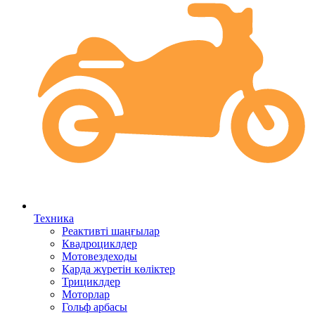
Техника
Реактивті шаңғылар
Квадроциклдер
Мотовездеходы
Қарда жүретін көліктер
Трициклдер
Моторлар
Гольф арбасы