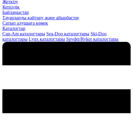
Жеткізу
Кепілдік
Байланыстар
Тауарларды қайтару және айырбастау
Сатып алушыға көмек
Каталогтар
Can-Am каталогтары
Sea-Doo каталогтары
Ski-Doo
каталогтары
Lynx каталогтары
Spyder/Ryker каталогтары