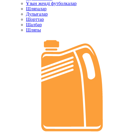
Ұзын жеңді футболкалар
Шляпалар
Дулығалар
Шорттар
Шалбар
Шляпы