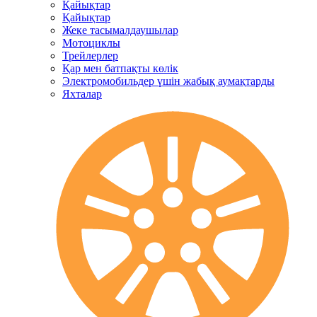
Қайықтар
Қайықтар
Жеке тасымалдаушылар
Мотоциклы
Трейлерлер
Қар мен батпақты көлік
Электромобильдер үшін жабық аумақтарды
Яхталар