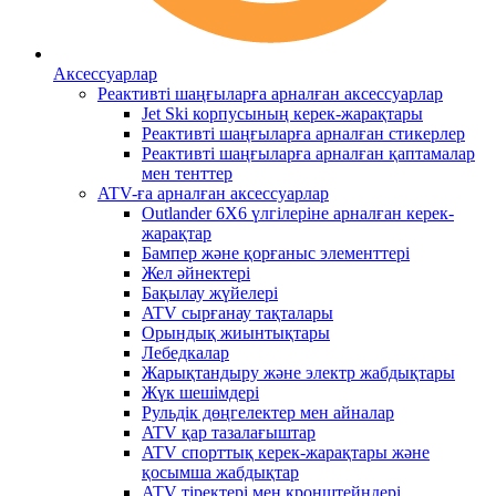
Аксессуарлар
Реактивті шаңғыларға арналған аксессуарлар
Jet Ski корпусының керек-жарақтары
Реактивті шаңғыларға арналған стикерлер
Реактивті шаңғыларға арналған қаптамалар
мен тенттер
ATV-ға арналған аксессуарлар
Outlander 6X6 үлгілеріне арналған керек-
жарақтар
Бампер және қорғаныс элементтері
Жел әйнектері
Бақылау жүйелері
ATV сырғанау тақталары
Орындық жиынтықтары
Лебедкалар
Жарықтандыру және электр жабдықтары
Жүк шешімдері
Рульдік дөңгелектер мен айналар
ATV қар тазалағыштар
ATV спорттық керек-жарақтары және
қосымша жабдықтар
ATV тіректері мен кронштейндері