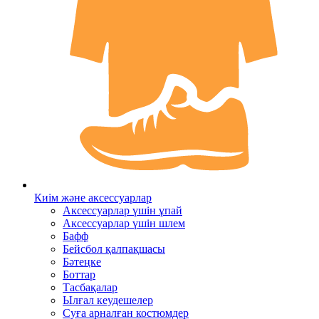
Киім және аксессуарлар
Аксессуарлар үшін ұпай
Аксессуарлар үшін шлем
Бафф
Бейсбол қалпақшасы
Бәтеңке
Боттар
Тасбақалар
Ылғал кеудешелер
Суға арналған костюмдер