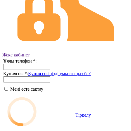
Жеке кабинет
Ұялы телефон
*
:
Құпиясөз:
*
:
Құпия сөзіңізді ұмыттыңыз ба?
Мені есте сақтау
Тіркелу