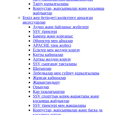
Тарту құрылғылары
Корпустар, жапсырмалар және қосымша
жабдықтар
Бүкіл жер бетіндегі көліктерге арналған
аксессуарлар
Аудио және байланыс жүйелері
SSV тіректері
Бампер және қорғаныс
Әйнектер мен айналар
APACHE трек жүйесі
Есіктер мен желден қорғау
Қатты кабиналар
Артқы желден қорғау
SSV сырғанау тақталары
Шатырлар
Лебедкалар мен сүйреу құрылғылары
Жұмсақ кабиналар
Жарықтандыру
Орындар
Қар тазалағыштар
SSV спорттық керек-жарақтары және
қосымша жабдықтар
SSV тіректері мен жақшалары
Корпустар, жапсырмалар және басқа да
қосымша заттар