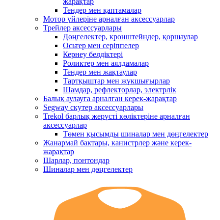
жарақтар
Тендер мен қаптамалар
Мотор үйлеріне арналған аксессуарлар
Трейлер аксессуарлары
Дөңгелектер, кронштейндер, қоршаулар
Осьтер мен серіппелер
Кернеу белдіктері
Роликтер мен аялдамалар
Тендер мен жақтаулар
Тартқыштар мен жүкшығырлар
Шамдар, рефлекторлар, электрлік
Балық аулауға арналған керек-жарақтар
Segway скутер аксессуарлары
Trekol барлық жерүсті көліктеріне арналған
аксессуарлар
Төмен қысымды шиналар мен дөңгелектер
Жанармай бактары, канистрлер және керек-
жарақтар
Шарлар, понтондар
Шиналар мен дөңгелектер