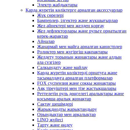
Электр жабдықтары
Қарда жүретін көліктерге арналған аксессуарлар
Жүк сөрелері
Бамперлер, ілгектер және жүкшығырлар
Жел әйнектері мен желден қорғау
Жел дефлекторлары және рульге орнатылған
керек-жарақтар
Айналар
Жанармай мен майға арналған канистрлер
Роликтер мен жүгіргіш қақпақтары
Желдету торының жинақтары және алдын
ала сүзгілер
Салқындату және майлау
Қарда жүретін көліктерді орнатуға және
тасымалдауға арналған платформалар
FOX суспензия және соққы жинақтары
Аяқ тіреуіштері мен тізе жастықшалары
Реттелетін руль дөңгелегі аралықтары және
қосымша аралық жинақтар
Сақтау шешімдері
Жарықдиодты жарықтандыру
Орындықтар мен арқалықтар
LINQ жүйесі
Тарту және өңдеу