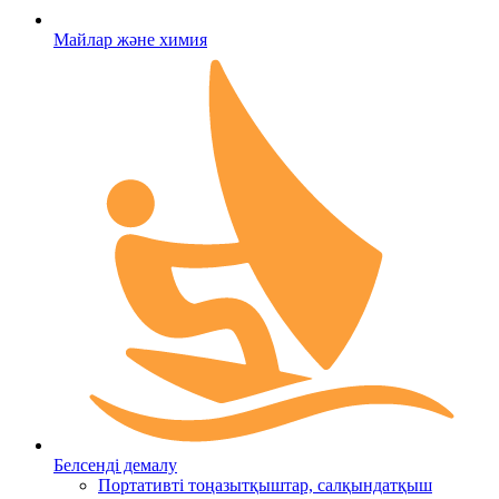
Майлар және химия
Белсенді демалу
Портативті тоңазытқыштар, салқындатқыш