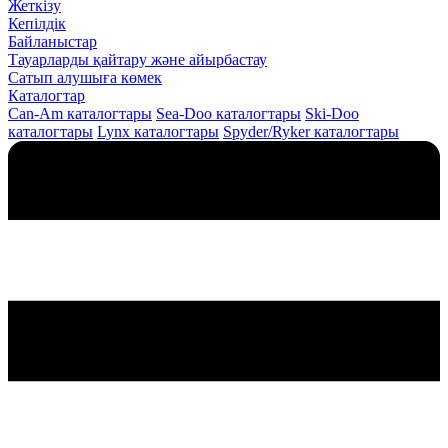
Жеткізу
Кепілдік
Байланыстар
Тауарларды қайтару және айырбастау
Сатып алушыға көмек
Каталогтар
Can-Am каталогтары
Sea-Doo каталогтары
Ski-Doo
каталогтары
Lynx каталогтары
Spyder/Ryker каталогтары