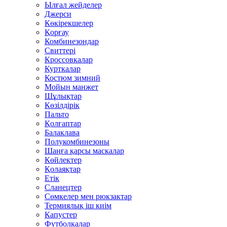
Ылғал жейделер
Джерси
Көкірекшелер
Қорғау
Комбинезондар
Свиттері
Кроссовкалар
Курткалар
Костюм зимний
Мойын манжет
Шұлықтар
Көзілдірік
Пальто
Қолғаптар
Балаклава
Полукомбинезоны
Шаңға қарсы маскалар
Көйлектер
Қолаяқтар
Етік
Сланецтер
Сөмкелер мен рюкзактар
Термиялық іш киім
Капустер
Футболкалар