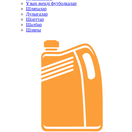
Ұзын жеңді футболкалар
Шляпалар
Дулығалар
Шорттар
Шалбар
Шляпы