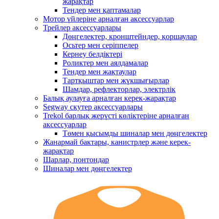
жарақтар
Тендер мен қаптамалар
Мотор үйлеріне арналған аксессуарлар
Трейлер аксессуарлары
Дөңгелектер, кронштейндер, қоршаулар
Осьтер мен серіппелер
Кернеу белдіктері
Роликтер мен аялдамалар
Тендер мен жақтаулар
Тартқыштар мен жүкшығырлар
Шамдар, рефлекторлар, электрлік
Балық аулауға арналған керек-жарақтар
Segway скутер аксессуарлары
Trekol барлық жерүсті көліктеріне арналған
аксессуарлар
Төмен қысымды шиналар мен дөңгелектер
Жанармай бактары, канистрлер және керек-
жарақтар
Шарлар, понтондар
Шиналар мен дөңгелектер