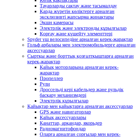
Көлік қақпақтары
Тауарларды сақтау және тасымалдау
Қарда жүретін көліктерге арналған
эксклюзивті жапсырма жинақтары
Экшн камерасы
Электрлік және электронды құрылғылар
Қорғау және күшейту элементтері
Spyder үш велосипедіне арналған керек-жарақтар
Гольф арбалары мен электромобильдерге арналған
аксессуарлар
Сыртқы және борттық қозғалтқыштарға арналған
керек-жарақтар
Қайық моторларына арналған керек-
жарақтар
Пропеллер
Рули
Дроссельді кері кабельдер және рульдік
басқару механизмдері
Электрлік құрылғылар
Қайықтар мен қайықтарға арналған аксессуарлар
GPS және навигаторлар
Қайық аксессуарлары
Қанаттар, арқандар, якорьдер
Радиомагнитофондар
Оларға арналған сорғылар мен керек-