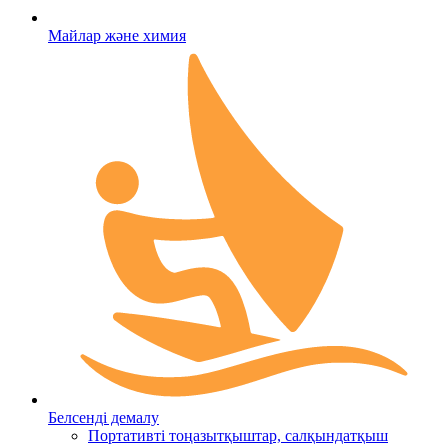
Майлар және химия
Белсенді демалу
Портативті тоңазытқыштар, салқындатқыш