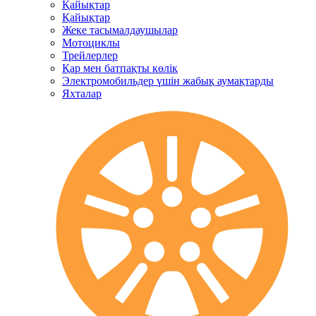
Қайықтар
Қайықтар
Жеке тасымалдаушылар
Мотоциклы
Трейлерлер
Қар мен батпақты көлік
Электромобильдер үшін жабық аумақтарды
Яхталар