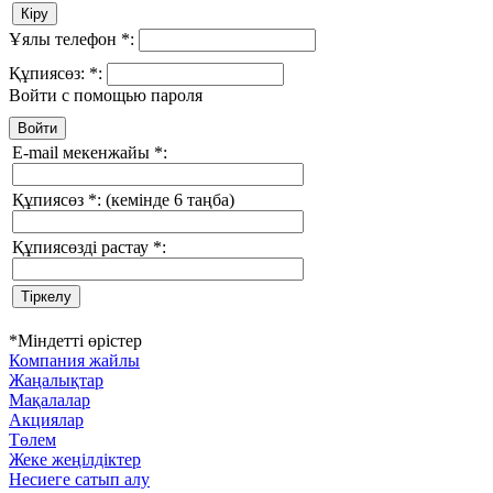
Ұялы телефон
*
:
Құпиясөз:
*
:
Войти с помощью пароля
E-mail мекенжайы
*
:
Құпиясөз
*
:
(кемінде 6 таңба)
Құпиясөзді растау
*
:
*
Міндетті өрістер
Компания жайлы
Жаңалықтар
Мақалалар
Акциялар
Төлем
Жеке жеңілдіктер
Несиеге сатып алу