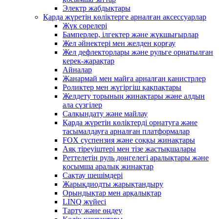
Электр жабдықтары
Қарда жүретін көліктерге арналған аксессуарлар
Жүк сөрелері
Бамперлер, ілгектер және жүкшығырлар
Жел әйнектері мен желден қорғау
Жел дефлекторлары және рульге орнатылған
керек-жарақтар
Айналар
Жанармай мен майға арналған канистрлер
Роликтер мен жүгіргіш қақпақтары
Желдету торының жинақтары және алдын
ала сүзгілер
Салқындату және майлау
Қарда жүретін көліктерді орнатуға және
тасымалдауға арналған платформалар
FOX суспензия және соққы жинақтары
Аяқ тіреуіштері мен тізе жастықшалары
Реттелетін руль дөңгелегі аралықтары және
қосымша аралық жинақтар
Сақтау шешімдері
Жарықдиодты жарықтандыру
Орындықтар мен арқалықтар
LINQ жүйесі
Тарту және өңдеу