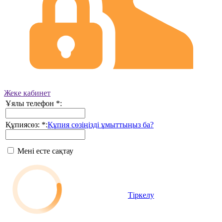
Жеке кабинет
Ұялы телефон
*
:
Құпиясөз:
*
:
Құпия сөзіңізді ұмыттыңыз ба?
Мені есте сақтау
Тіркелу