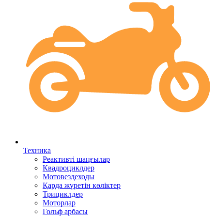
Техника
Реактивті шаңғылар
Квадроциклдер
Мотовездеходы
Қарда жүретін көліктер
Трициклдер
Моторлар
Гольф арбасы