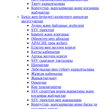
Тарту құрылғылары
Корпустар, жапсырмалар және қосымша
жабдықтар
Бүкіл жер бетіндегі көліктерге арналған
аксессуарлар
Аудио және байланыс жүйелері
SSV тіректері
Бампер және қорғаныс
Әйнектер мен айналар
APACHE трек жүйесі
Есіктер мен желден қорғау
Қатты кабиналар
Артқы желден қорғау
SSV сырғанау тақталары
Шатырлар
Лебедкалар мен сүйреу құрылғылары
Жұмсақ кабиналар
Жарықтандыру
Орындар
Қар тазалағыштар
SSV спорттық керек-жарақтары және
қосымша жабдықтар
SSV тіректері мен жақшалары
Корпустар, жапсырмалар және басқа да
қосымша заттар