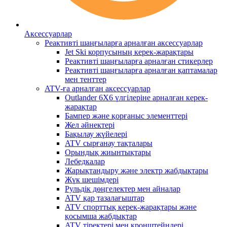
Аксессуарлар
Реактивті шаңғыларға арналған аксессуарлар
Jet Ski корпусының керек-жарақтары
Реактивті шаңғыларға арналған стикерлер
Реактивті шаңғыларға арналған қаптамалар
мен тенттер
ATV-ға арналған аксессуарлар
Outlander 6X6 үлгілеріне арналған керек-
жарақтар
Бампер және қорғаныс элементтері
Жел әйнектері
Бақылау жүйелері
ATV сырғанау тақталары
Орындық жиынтықтары
Лебедкалар
Жарықтандыру және электр жабдықтары
Жүк шешімдері
Рульдік дөңгелектер мен айналар
ATV қар тазалағыштар
ATV спорттық керек-жарақтары және
қосымша жабдықтар
ATV тіректері мен кронштейндері