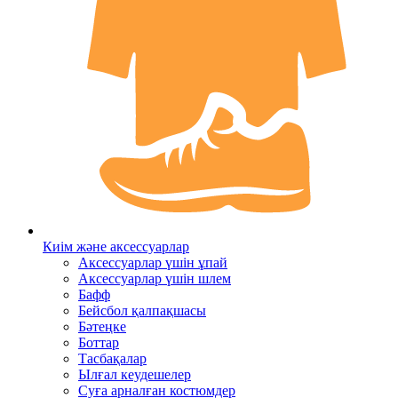
Киім және аксессуарлар
Аксессуарлар үшін ұпай
Аксессуарлар үшін шлем
Бафф
Бейсбол қалпақшасы
Бәтеңке
Боттар
Тасбақалар
Ылғал кеудешелер
Суға арналған костюмдер