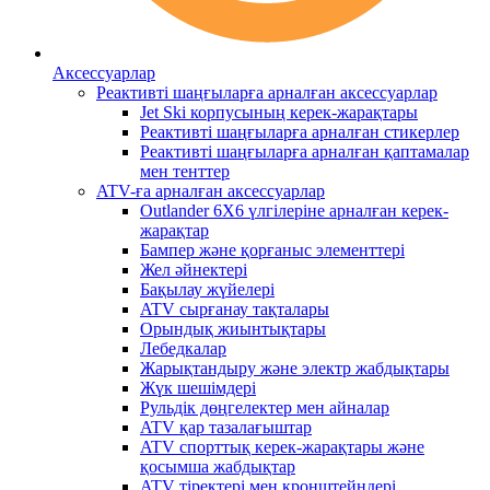
Аксессуарлар
Реактивті шаңғыларға арналған аксессуарлар
Jet Ski корпусының керек-жарақтары
Реактивті шаңғыларға арналған стикерлер
Реактивті шаңғыларға арналған қаптамалар
мен тенттер
ATV-ға арналған аксессуарлар
Outlander 6X6 үлгілеріне арналған керек-
жарақтар
Бампер және қорғаныс элементтері
Жел әйнектері
Бақылау жүйелері
ATV сырғанау тақталары
Орындық жиынтықтары
Лебедкалар
Жарықтандыру және электр жабдықтары
Жүк шешімдері
Рульдік дөңгелектер мен айналар
ATV қар тазалағыштар
ATV спорттық керек-жарақтары және
қосымша жабдықтар
ATV тіректері мен кронштейндері