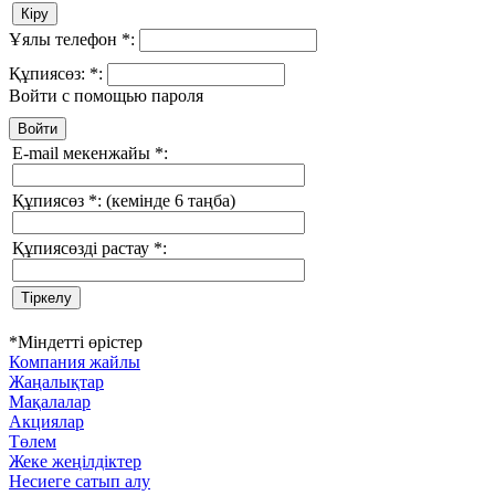
Ұялы телефон
*
:
Құпиясөз:
*
:
Войти с помощью пароля
E-mail мекенжайы
*
:
Құпиясөз
*
:
(кемінде 6 таңба)
Құпиясөзді растау
*
:
*
Міндетті өрістер
Компания жайлы
Жаңалықтар
Мақалалар
Акциялар
Төлем
Жеке жеңілдіктер
Несиеге сатып алу