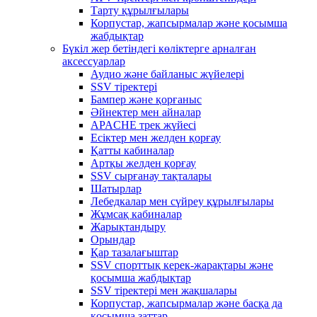
Тарту құрылғылары
Корпустар, жапсырмалар және қосымша
жабдықтар
Бүкіл жер бетіндегі көліктерге арналған
аксессуарлар
Аудио және байланыс жүйелері
SSV тіректері
Бампер және қорғаныс
Әйнектер мен айналар
APACHE трек жүйесі
Есіктер мен желден қорғау
Қатты кабиналар
Артқы желден қорғау
SSV сырғанау тақталары
Шатырлар
Лебедкалар мен сүйреу құрылғылары
Жұмсақ кабиналар
Жарықтандыру
Орындар
Қар тазалағыштар
SSV спорттық керек-жарақтары және
қосымша жабдықтар
SSV тіректері мен жақшалары
Корпустар, жапсырмалар және басқа да
қосымша заттар