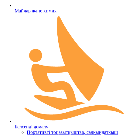
Майлар және химия
Белсенді демалу
Портативті тоңазытқыштар, салқындатқыш