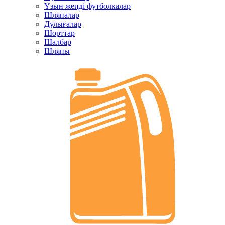
Ұзын жеңді футболкалар
Шляпалар
Дулығалар
Шорттар
Шалбар
Шляпы