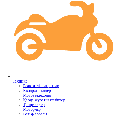
Техника
Реактивті шаңғылар
Квадроциклдер
Мотовездеходы
Қарда жүретін көліктер
Трициклдер
Моторлар
Гольф арбасы