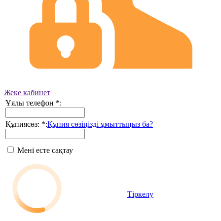
Жеке кабинет
Ұялы телефон
*
:
Құпиясөз:
*
:
Құпия сөзіңізді ұмыттыңыз ба?
Мені есте сақтау
Тіркелу