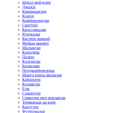
Ылғал жейделер
Джерси
Көкірекшелер
Қорғау
Комбинезондар
Свиттері
Кроссовкалар
Курткалар
Костюм зимний
Мойын манжет
Шұлықтар
Көзілдірік
Пальто
Қолғаптар
Балаклава
Полукомбинезоны
Шаңға қарсы маскалар
Көйлектер
Қолаяқтар
Етік
Сланецтер
Сөмкелер мен рюкзактар
Термиялық іш киім
Капустер
Футболкалар