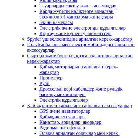
Көлік қақпақтары
Тауарларды сақтау және тасымалдау
Қарда жүретін көліктерге арналған
эксклюзивті жапсырма жинақтары
Экшн камерасы
Электрлік және электронды құрылғылар
Қорғау және күшейту элементтері
Spyder үш велосипедіне арналған керек-жарақтар
Гольф арбалары мен электромобильдерге арналған
аксессуарлар
Сыртқы және борттық қозғалтқыштарға арналған
керек-жарақтар
Қайық моторларына арналған керек-
жарақтар
Пропеллер
Рули
Дроссельді кері кабельдер және рульдік
басқару механизмдері
Электрлік құрылғылар
Қайықтар мен қайықтарға арналған аксессуарлар
GPS және навигаторлар
Қайық аксессуарлары
Қанаттар, арқандар, якорьдер
Радиомагнитофондар
Оларға арналған сорғылар мен керек-