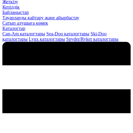
Жеткізу
Кепілдік
Байланыстар
Тауарларды қайтару және айырбастау
Сатып алушыға көмек
Каталогтар
Can-Am каталогтары
Sea-Doo каталогтары
Ski-Doo
каталогтары
Lynx каталогтары
Spyder/Ryker каталогтары