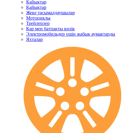
Қайықтар
Қайықтар
Жеке тасымалдаушылар
Мотоциклы
Трейлерлер
Қар мен батпақты көлік
Электромобильдер үшін жабық аумақтарды
Яхталар