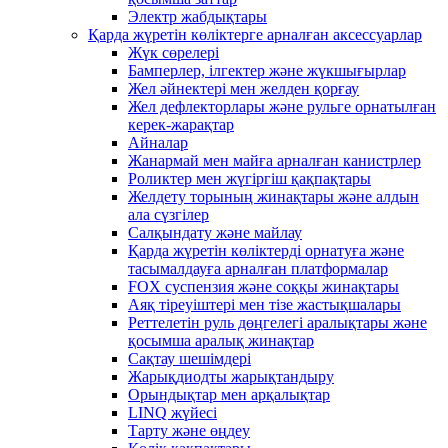
Электр жабдықтары
Қарда жүретін көліктерге арналған аксессуарлар
Жүк сөрелері
Бамперлер, ілгектер және жүкшығырлар
Жел әйнектері мен желден қорғау
Жел дефлекторлары және рульге орнатылған
керек-жарақтар
Айналар
Жанармай мен майға арналған канистрлер
Роликтер мен жүгіргіш қақпақтары
Желдету торының жинақтары және алдын
ала сүзгілер
Салқындату және майлау
Қарда жүретін көліктерді орнатуға және
тасымалдауға арналған платформалар
FOX суспензия және соққы жинақтары
Аяқ тіреуіштері мен тізе жастықшалары
Реттелетін руль дөңгелегі аралықтары және
қосымша аралық жинақтар
Сақтау шешімдері
Жарықдиодты жарықтандыру
Орындықтар мен арқалықтар
LINQ жүйесі
Тарту және өңдеу