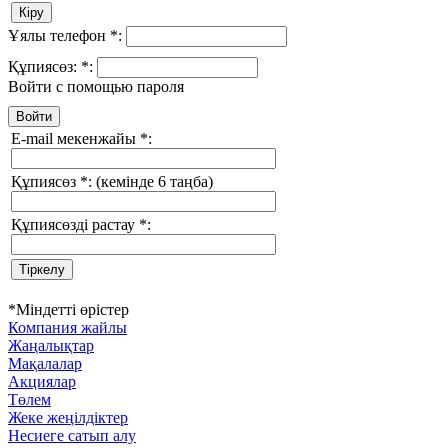
Ұялы телефон
*
:
Құпиясөз:
*
:
Войти с помощью пароля
E-mail мекенжайы
*
:
Құпиясөз
*
:
(кемінде 6 таңба)
Құпиясөзді растау
*
:
*
Міндетті өрістер
Компания жайлы
Жаңалықтар
Мақалалар
Акциялар
Төлем
Жеке жеңілдіктер
Несиеге сатып алу