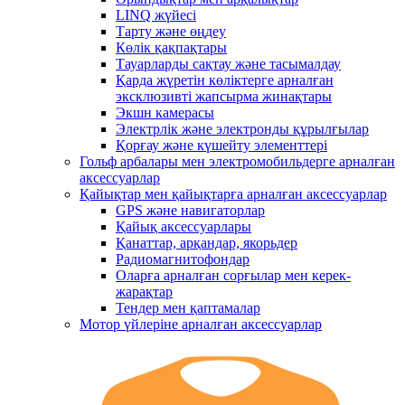
LINQ жүйесі
Тарту және өңдеу
Көлік қақпақтары
Тауарларды сақтау және тасымалдау
Қарда жүретін көліктерге арналған
эксклюзивті жапсырма жинақтары
Экшн камерасы
Электрлік және электронды құрылғылар
Қорғау және күшейту элементтері
Гольф арбалары мен электромобильдерге арналған
аксессуарлар
Қайықтар мен қайықтарға арналған аксессуарлар
GPS және навигаторлар
Қайық аксессуарлары
Қанаттар, арқандар, якорьдер
Радиомагнитофондар
Оларға арналған сорғылар мен керек-
жарақтар
Тендер мен қаптамалар
Мотор үйлеріне арналған аксессуарлар