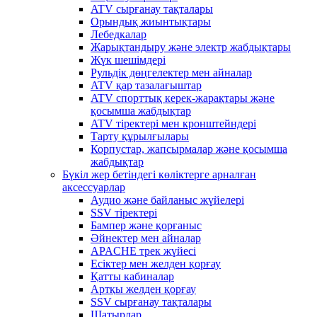
ATV сырғанау тақталары
Орындық жиынтықтары
Лебедкалар
Жарықтандыру және электр жабдықтары
Жүк шешімдері
Рульдік дөңгелектер мен айналар
ATV қар тазалағыштар
ATV спорттық керек-жарақтары және
қосымша жабдықтар
ATV тіректері мен кронштейндері
Тарту құрылғылары
Корпустар, жапсырмалар және қосымша
жабдықтар
Бүкіл жер бетіндегі көліктерге арналған
аксессуарлар
Аудио және байланыс жүйелері
SSV тіректері
Бампер және қорғаныс
Әйнектер мен айналар
APACHE трек жүйесі
Есіктер мен желден қорғау
Қатты кабиналар
Артқы желден қорғау
SSV сырғанау тақталары
Шатырлар