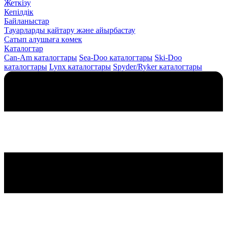
Жеткізу
Кепілдік
Байланыстар
Тауарларды қайтару және айырбастау
Сатып алушыға көмек
Каталогтар
Can-Am каталогтары
Sea-Doo каталогтары
Ski-Doo
каталогтары
Lynx каталогтары
Spyder/Ryker каталогтары