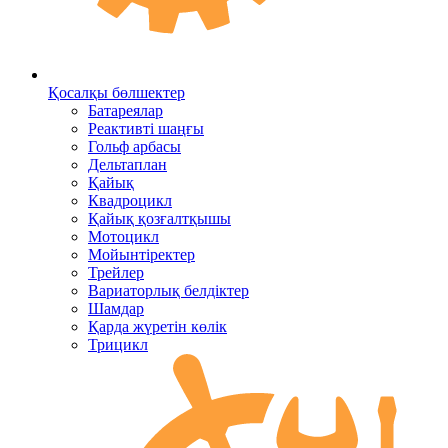
Қосалқы бөлшектер
Батареялар
Реактивті шаңғы
Гольф арбасы
Дельтаплан
Қайық
Квадроцикл
Қайық қозғалтқышы
Мотоцикл
Мойынтіректер
Трейлер
Вариаторлық белдіктер
Шамдар
Қарда жүретін көлік
Трицикл