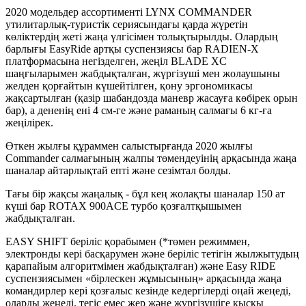
2020 модельдер ассортименті LYNX COMMANDER
утилитарлық-туристік сериясындағы қарда жүретін
көліктердің жеті жаңа үлгісімен толықтырылды. Олардың
барлығы EasyRide артқы суспензиясы бар RADIEN-X
платформасына негізделген, жеңіл BLADE XC
шаңғыларымен жабдықталған, жүргізуші мен жолаушыны
желден қорғайтын күшейтілген, қону эргономикасы
жақсартылған (қазір шабандозда маневр жасауға көбірек орын
бар), а дененің ені 4 см-ге және раманың салмағы 6 кг-ға
жеңілірек.
Өткен жылғы құраммен салыстырғанда 2020 жылғы
Commander салмағының жалпы төмендеуінің арқасында жаңа
шаналар айтарлықтай епті және сезімтал болды.
Тағы бір жақсы жаңалық - бұл кең жолақты шаналар 150 ат
күші бар ROTAX 900ACE турбо қозғалтқышымен
жабдықталған.
EASY SHIFT беріліс қорабымен (*төмен режиммен,
электронды кері басқарумен және беріліс тетігін жылжытудың
қарапайым алгоритмімен жабдықталған) және Easy RIDE
суспензиясымен «бірлескен жұмысының» арқасында жаңа
командирлер кері қозғалыс кезінде кедергілерді оңай жеңеді,
оларды жеңеді. тегіс емес жер және жүргізушіге қысқы