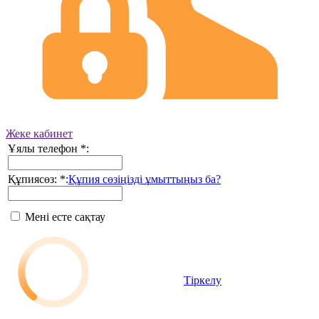
Жеке кабинет
Ұялы телефон
*
:
Құпиясөз:
*
:
Құпия сөзіңізді ұмыттыңыз ба?
Мені есте сақтау
Тіркелу