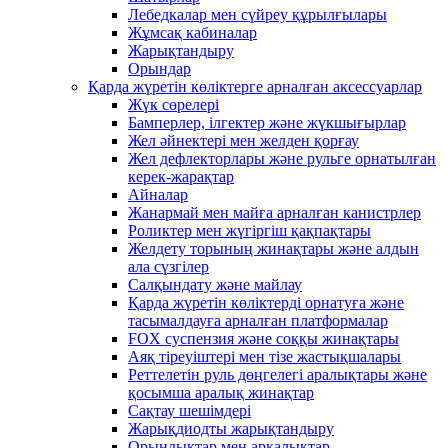
Лебедкалар мен сүйреу құрылғылары
Жұмсақ кабиналар
Жарықтандыру
Орындар
Қарда жүретін көліктерге арналған аксессуарлар
Жүк сөрелері
Бамперлер, ілгектер және жүкшығырлар
Жел әйнектері мен желден қорғау
Жел дефлекторлары және рульге орнатылған
керек-жарақтар
Айналар
Жанармай мен майға арналған канистрлер
Роликтер мен жүгіргіш қақпақтары
Желдету торының жинақтары және алдын
ала сүзгілер
Салқындату және майлау
Қарда жүретін көліктерді орнатуға және
тасымалдауға арналған платформалар
FOX суспензия және соққы жинақтары
Аяқ тіреуіштері мен тізе жастықшалары
Реттелетін руль дөңгелегі аралықтары және
қосымша аралық жинақтар
Сақтау шешімдері
Жарықдиодты жарықтандыру
Орындықтар мен арқалықтар