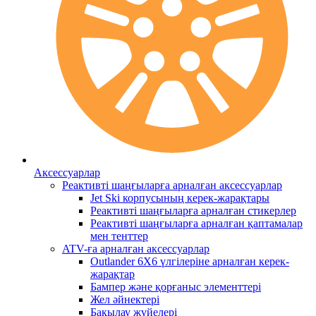
Аксессуарлар
Реактивті шаңғыларға арналған аксессуарлар
Jet Ski корпусының керек-жарақтары
Реактивті шаңғыларға арналған стикерлер
Реактивті шаңғыларға арналған қаптамалар
мен тенттер
ATV-ға арналған аксессуарлар
Outlander 6X6 үлгілеріне арналған керек-
жарақтар
Бампер және қорғаныс элементтері
Жел әйнектері
Бақылау жүйелері