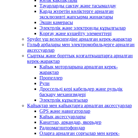
Көлік қақпақтары
Тауарларды сақтау және тасымалдау
Қарда жүретін көліктерге арналған
эксклюзивті жапсырма жинақтары
Экшн камерасы
Электрлік және электронды құрылғылар
Қорғау және күшейту элементтері
Spyder үш велосипедіне арналған керек-жарақтар
Гольф арбалары мен электромобильдерге арналған
аксессуарлар
Сыртқы және борттық қозғалтқыштарға арналған
керек-жарақтар
Қайық моторларына арналған керек-
жарақтар
Пропеллер
Рули
Дроссельді кері кабельдер және рульдік
басқару механизмдері
Электрлік құрылғылар
Қайықтар мен қайықтарға арналған аксессуарлар
GPS және навигаторлар
Қайық аксессуарлары
Қанаттар, арқандар, якорьдер
Радиомагнитофондар
Оларға арналған сорғылар мен керек-