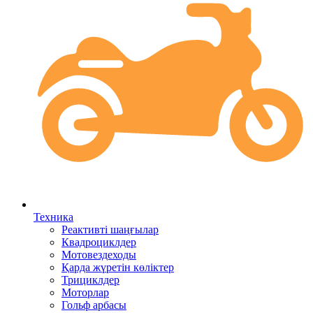
Техника
Реактивті шаңғылар
Квадроциклдер
Мотовездеходы
Қарда жүретін көліктер
Трициклдер
Моторлар
Гольф арбасы