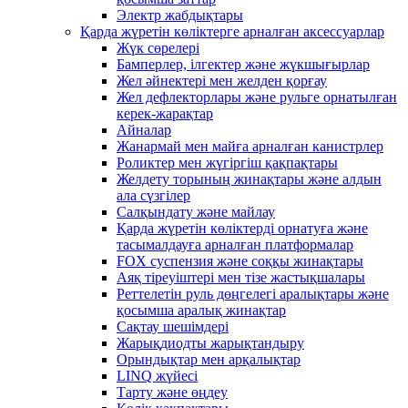
Электр жабдықтары
Қарда жүретін көліктерге арналған аксессуарлар
Жүк сөрелері
Бамперлер, ілгектер және жүкшығырлар
Жел әйнектері мен желден қорғау
Жел дефлекторлары және рульге орнатылған
керек-жарақтар
Айналар
Жанармай мен майға арналған канистрлер
Роликтер мен жүгіргіш қақпақтары
Желдету торының жинақтары және алдын
ала сүзгілер
Салқындату және майлау
Қарда жүретін көліктерді орнатуға және
тасымалдауға арналған платформалар
FOX суспензия және соққы жинақтары
Аяқ тіреуіштері мен тізе жастықшалары
Реттелетін руль дөңгелегі аралықтары және
қосымша аралық жинақтар
Сақтау шешімдері
Жарықдиодты жарықтандыру
Орындықтар мен арқалықтар
LINQ жүйесі
Тарту және өңдеу