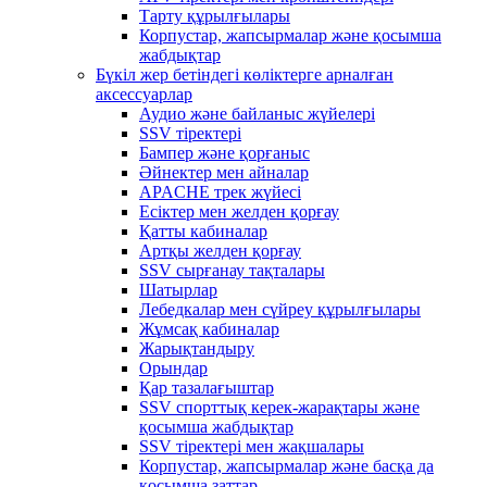
Тарту құрылғылары
Корпустар, жапсырмалар және қосымша
жабдықтар
Бүкіл жер бетіндегі көліктерге арналған
аксессуарлар
Аудио және байланыс жүйелері
SSV тіректері
Бампер және қорғаныс
Әйнектер мен айналар
APACHE трек жүйесі
Есіктер мен желден қорғау
Қатты кабиналар
Артқы желден қорғау
SSV сырғанау тақталары
Шатырлар
Лебедкалар мен сүйреу құрылғылары
Жұмсақ кабиналар
Жарықтандыру
Орындар
Қар тазалағыштар
SSV спорттық керек-жарақтары және
қосымша жабдықтар
SSV тіректері мен жақшалары
Корпустар, жапсырмалар және басқа да
қосымша заттар