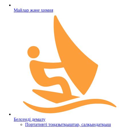
Майлар және химия
Белсенді демалу
Портативті тоңазытқыштар, салқындатқыш