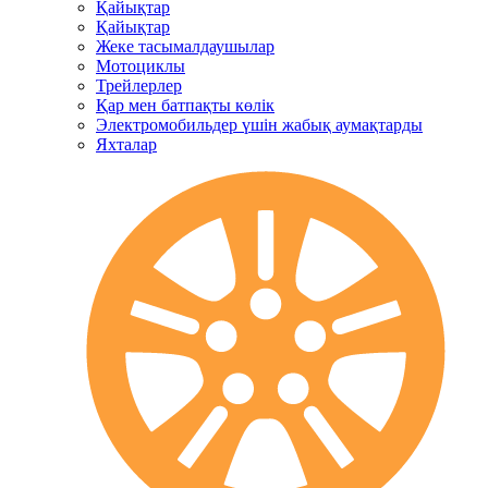
Қайықтар
Қайықтар
Жеке тасымалдаушылар
Мотоциклы
Трейлерлер
Қар мен батпақты көлік
Электромобильдер үшін жабық аумақтарды
Яхталар