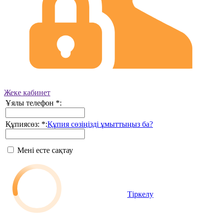
Жеке кабинет
Ұялы телефон
*
:
Құпиясөз:
*
:
Құпия сөзіңізді ұмыттыңыз ба?
Мені есте сақтау
Тіркелу