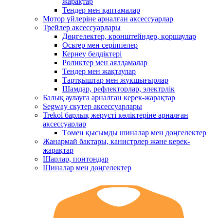
жарақтар
Тендер мен қаптамалар
Мотор үйлеріне арналған аксессуарлар
Трейлер аксессуарлары
Дөңгелектер, кронштейндер, қоршаулар
Осьтер мен серіппелер
Кернеу белдіктері
Роликтер мен аялдамалар
Тендер мен жақтаулар
Тартқыштар мен жүкшығырлар
Шамдар, рефлекторлар, электрлік
Балық аулауға арналған керек-жарақтар
Segway скутер аксессуарлары
Trekol барлық жерүсті көліктеріне арналған
аксессуарлар
Төмен қысымды шиналар мен дөңгелектер
Жанармай бактары, канистрлер және керек-
жарақтар
Шарлар, понтондар
Шиналар мен дөңгелектер