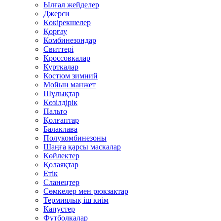
Ылғал жейделер
Джерси
Көкірекшелер
Қорғау
Комбинезондар
Свиттері
Кроссовкалар
Курткалар
Костюм зимний
Мойын манжет
Шұлықтар
Көзілдірік
Пальто
Қолғаптар
Балаклава
Полукомбинезоны
Шаңға қарсы маскалар
Көйлектер
Қолаяқтар
Етік
Сланецтер
Сөмкелер мен рюкзактар
Термиялық іш киім
Капустер
Футболкалар