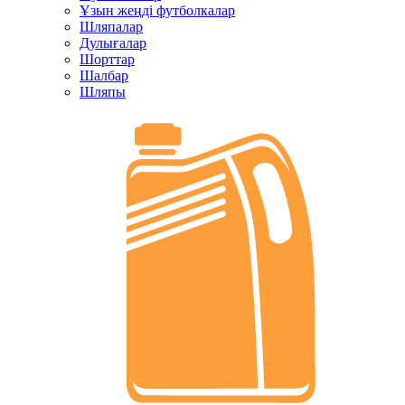
Ұзын жеңді футболкалар
Шляпалар
Дулығалар
Шорттар
Шалбар
Шляпы