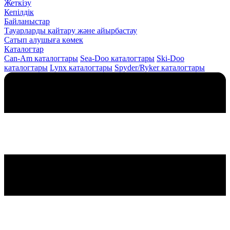
Жеткізу
Кепілдік
Байланыстар
Тауарларды қайтару және айырбастау
Сатып алушыға көмек
Каталогтар
Can-Am каталогтары
Sea-Doo каталогтары
Ski-Doo
каталогтары
Lynx каталогтары
Spyder/Ryker каталогтары