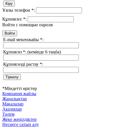
Ұялы телефон
*
:
Құпиясөз:
*
:
Войти с помощью пароля
E-mail мекенжайы
*
:
Құпиясөз
*
:
(кемінде 6 таңба)
Құпиясөзді растау
*
:
*
Міндетті өрістер
Компания жайлы
Жаңалықтар
Мақалалар
Акциялар
Төлем
Жеке жеңілдіктер
Несиеге сатып алу