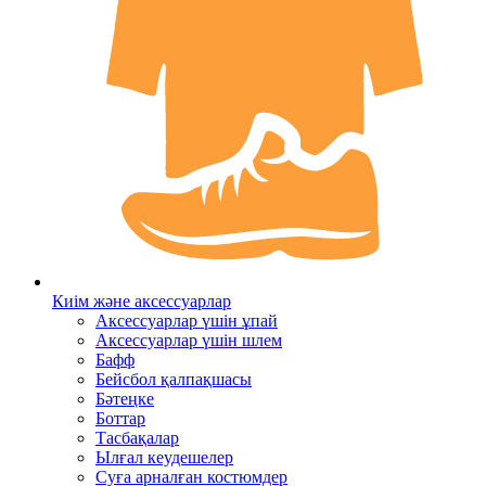
Киім және аксессуарлар
Аксессуарлар үшін ұпай
Аксессуарлар үшін шлем
Бафф
Бейсбол қалпақшасы
Бәтеңке
Боттар
Тасбақалар
Ылғал кеудешелер
Суға арналған костюмдер