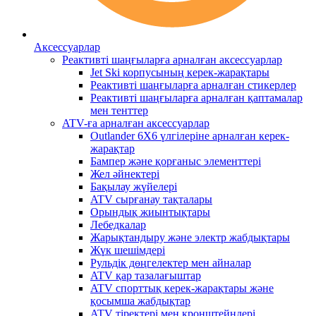
Аксессуарлар
Реактивті шаңғыларға арналған аксессуарлар
Jet Ski корпусының керек-жарақтары
Реактивті шаңғыларға арналған стикерлер
Реактивті шаңғыларға арналған қаптамалар
мен тенттер
ATV-ға арналған аксессуарлар
Outlander 6X6 үлгілеріне арналған керек-
жарақтар
Бампер және қорғаныс элементтері
Жел әйнектері
Бақылау жүйелері
ATV сырғанау тақталары
Орындық жиынтықтары
Лебедкалар
Жарықтандыру және электр жабдықтары
Жүк шешімдері
Рульдік дөңгелектер мен айналар
ATV қар тазалағыштар
ATV спорттық керек-жарақтары және
қосымша жабдықтар
ATV тіректері мен кронштейндері