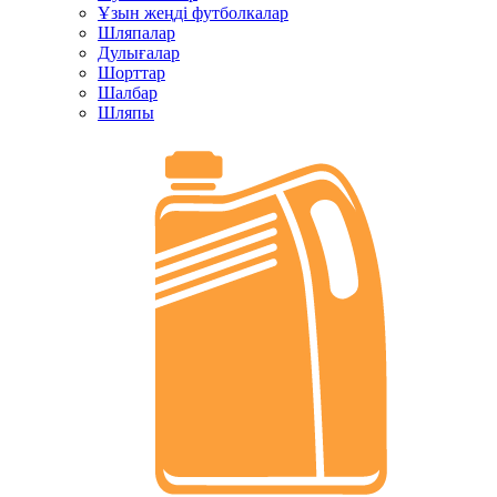
Ұзын жеңді футболкалар
Шляпалар
Дулығалар
Шорттар
Шалбар
Шляпы