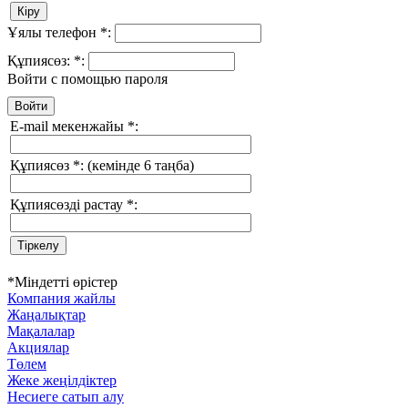
Ұялы телефон
*
:
Құпиясөз:
*
:
Войти с помощью пароля
E-mail мекенжайы
*
:
Құпиясөз
*
:
(кемінде 6 таңба)
Құпиясөзді растау
*
:
*
Міндетті өрістер
Компания жайлы
Жаңалықтар
Мақалалар
Акциялар
Төлем
Жеке жеңілдіктер
Несиеге сатып алу