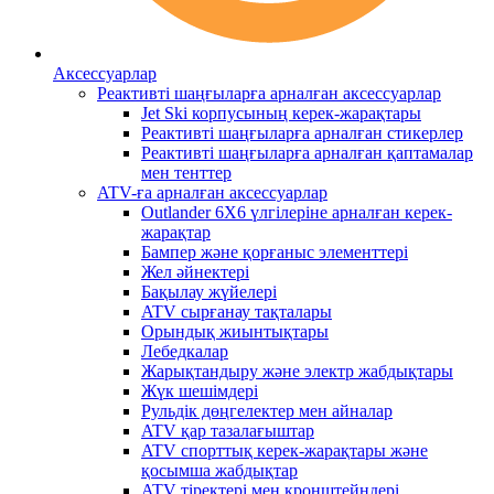
Аксессуарлар
Реактивті шаңғыларға арналған аксессуарлар
Jet Ski корпусының керек-жарақтары
Реактивті шаңғыларға арналған стикерлер
Реактивті шаңғыларға арналған қаптамалар
мен тенттер
ATV-ға арналған аксессуарлар
Outlander 6X6 үлгілеріне арналған керек-
жарақтар
Бампер және қорғаныс элементтері
Жел әйнектері
Бақылау жүйелері
ATV сырғанау тақталары
Орындық жиынтықтары
Лебедкалар
Жарықтандыру және электр жабдықтары
Жүк шешімдері
Рульдік дөңгелектер мен айналар
ATV қар тазалағыштар
ATV спорттық керек-жарақтары және
қосымша жабдықтар
ATV тіректері мен кронштейндері