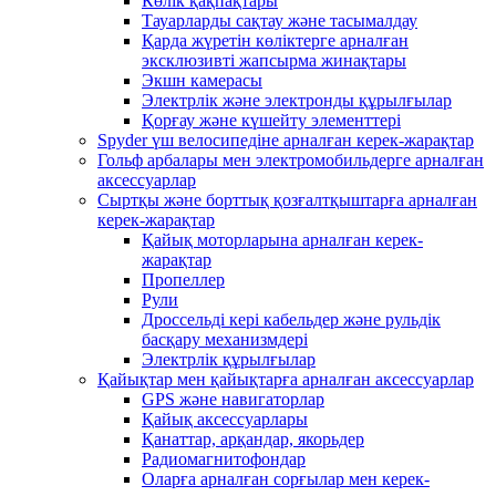
Көлік қақпақтары
Тауарларды сақтау және тасымалдау
Қарда жүретін көліктерге арналған
эксклюзивті жапсырма жинақтары
Экшн камерасы
Электрлік және электронды құрылғылар
Қорғау және күшейту элементтері
Spyder үш велосипедіне арналған керек-жарақтар
Гольф арбалары мен электромобильдерге арналған
аксессуарлар
Сыртқы және борттық қозғалтқыштарға арналған
керек-жарақтар
Қайық моторларына арналған керек-
жарақтар
Пропеллер
Рули
Дроссельді кері кабельдер және рульдік
басқару механизмдері
Электрлік құрылғылар
Қайықтар мен қайықтарға арналған аксессуарлар
GPS және навигаторлар
Қайық аксессуарлары
Қанаттар, арқандар, якорьдер
Радиомагнитофондар
Оларға арналған сорғылар мен керек-