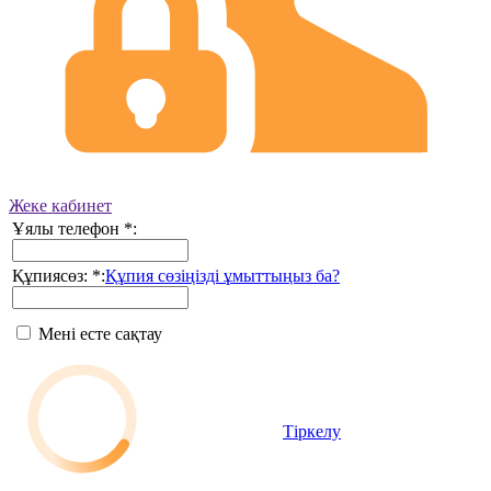
Жеке кабинет
Ұялы телефон
*
:
Құпиясөз:
*
:
Құпия сөзіңізді ұмыттыңыз ба?
Мені есте сақтау
Тіркелу