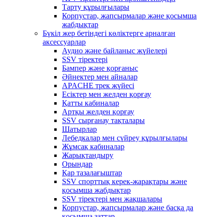
Тарту құрылғылары
Корпустар, жапсырмалар және қосымша
жабдықтар
Бүкіл жер бетіндегі көліктерге арналған
аксессуарлар
Аудио және байланыс жүйелері
SSV тіректері
Бампер және қорғаныс
Әйнектер мен айналар
APACHE трек жүйесі
Есіктер мен желден қорғау
Қатты кабиналар
Артқы желден қорғау
SSV сырғанау тақталары
Шатырлар
Лебедкалар мен сүйреу құрылғылары
Жұмсақ кабиналар
Жарықтандыру
Орындар
Қар тазалағыштар
SSV спорттық керек-жарақтары және
қосымша жабдықтар
SSV тіректері мен жақшалары
Корпустар, жапсырмалар және басқа да
қосымша заттар