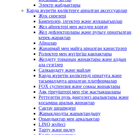
Электр жабдықтары
Қарда жүретін көліктерге арналған аксессуарлар
Жүк сөрелері
Бамперлер, ілгектер және жүкшығырлар
Жел әйнектері мен желден қорғау
Жел дефлекторлары және рульге орнатылған
керек-жарақтар
Айналар
Жанармай мен майға арналған канистрлер
Роликтер мен жүгіргіш қақпақтары
Желдету торының жинақтары және алдын
ала сүзгілер
Салқындату және майлау
Қарда жүретін көліктерді орнатуға және
тасымалдауға арналған платформалар
FOX суспензия және соққы жинақтары
Аяқ тіреуіштері мен тізе жастықшалары
Реттелетін руль дөңгелегі аралықтары және
қосымша аралық жинақтар
Сақтау шешімдері
Жарықдиодты жарықтандыру
Орындықтар мен арқалықтар
LINQ жүйесі
Тарту және өңдеу