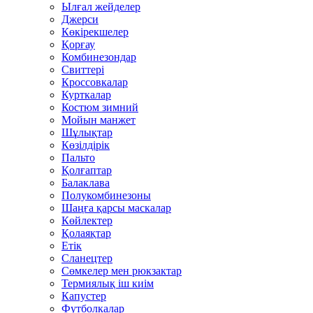
Ылғал жейделер
Джерси
Көкірекшелер
Қорғау
Комбинезондар
Свиттері
Кроссовкалар
Курткалар
Костюм зимний
Мойын манжет
Шұлықтар
Көзілдірік
Пальто
Қолғаптар
Балаклава
Полукомбинезоны
Шаңға қарсы маскалар
Көйлектер
Қолаяқтар
Етік
Сланецтер
Сөмкелер мен рюкзактар
Термиялық іш киім
Капустер
Футболкалар