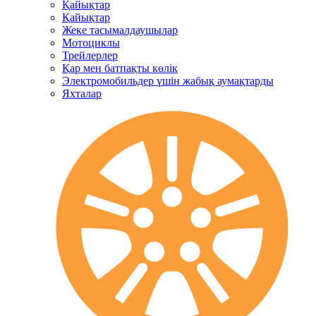
Қайықтар
Қайықтар
Жеке тасымалдаушылар
Мотоциклы
Трейлерлер
Қар мен батпақты көлік
Электромобильдер үшін жабық аумақтарды
Яхталар