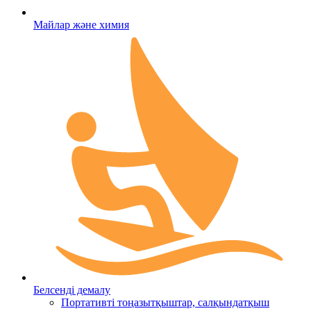
Майлар және химия
Белсенді демалу
Портативті тоңазытқыштар, салқындатқыш