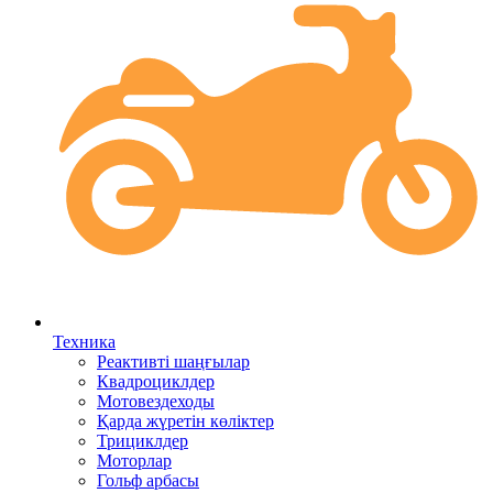
Техника
Реактивті шаңғылар
Квадроциклдер
Мотовездеходы
Қарда жүретін көліктер
Трициклдер
Моторлар
Гольф арбасы