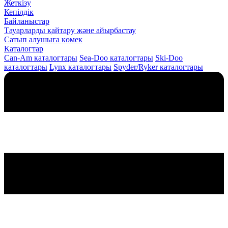
Жеткізу
Кепілдік
Байланыстар
Тауарларды қайтару және айырбастау
Сатып алушыға көмек
Каталогтар
Can-Am каталогтары
Sea-Doo каталогтары
Ski-Doo
каталогтары
Lynx каталогтары
Spyder/Ryker каталогтары