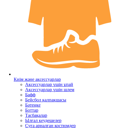
Киім және аксессуарлар
Аксессуарлар үшін ұпай
Аксессуарлар үшін шлем
Бафф
Бейсбол қалпақшасы
Бәтеңке
Боттар
Тасбақалар
Ылғал кеудешелер
Суға арналған костюмдер