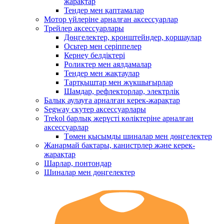
жарақтар
Тендер мен қаптамалар
Мотор үйлеріне арналған аксессуарлар
Трейлер аксессуарлары
Дөңгелектер, кронштейндер, қоршаулар
Осьтер мен серіппелер
Кернеу белдіктері
Роликтер мен аялдамалар
Тендер мен жақтаулар
Тартқыштар мен жүкшығырлар
Шамдар, рефлекторлар, электрлік
Балық аулауға арналған керек-жарақтар
Segway скутер аксессуарлары
Trekol барлық жерүсті көліктеріне арналған
аксессуарлар
Төмен қысымды шиналар мен дөңгелектер
Жанармай бактары, канистрлер және керек-
жарақтар
Шарлар, понтондар
Шиналар мен дөңгелектер