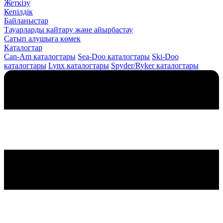
Жеткізу
Кепілдік
Байланыстар
Тауарларды қайтару және айырбастау
Сатып алушыға көмек
Каталогтар
Can-Am каталогтары
Sea-Doo каталогтары
Ski-Doo
каталогтары
Lynx каталогтары
Spyder/Ryker каталогтары