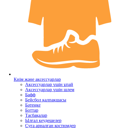
Киім және аксессуарлар
Аксессуарлар үшін ұпай
Аксессуарлар үшін шлем
Бафф
Бейсбол қалпақшасы
Бәтеңке
Боттар
Тасбақалар
Ылғал кеудешелер
Суға арналған костюмдер