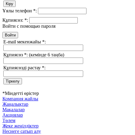
Ұялы телефон
*
:
Құпиясөз:
*
:
Войти с помощью пароля
E-mail мекенжайы
*
:
Құпиясөз
*
:
(кемінде 6 таңба)
Құпиясөзді растау
*
:
*
Міндетті өрістер
Компания жайлы
Жаңалықтар
Мақалалар
Акциялар
Төлем
Жеке жеңілдіктер
Несиеге сатып алу