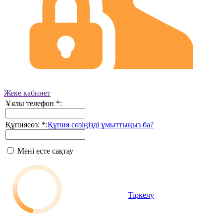
Жеке кабинет
Ұялы телефон
*
:
Құпиясөз:
*
:
Құпия сөзіңізді ұмыттыңыз ба?
Мені есте сақтау
Тіркелу