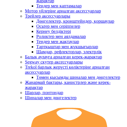
жарақтар
Тендер мен қаптамалар
Мотор үйлеріне арналған аксессуарлар
Трейлер аксессуарлары
Дөңгелектер, кронштейндер, қоршаулар
Осьтер мен серіппелер
Кернеу белдіктері
Роликтер мен аялдамалар
Тендер мен жақтаулар
Тартқыштар мен жүкшығырлар
Шамдар, рефлекторлар, электрлік
Балық аулауға арналған керек-жарақтар
Segway скутер аксессуарлары
Trekol барлық жерүсті көліктеріне арналған
аксессуарлар
Төмен қысымды шиналар мен дөңгелектер
Жанармай бактары, канистрлер және керек-
жарақтар
Шарлар, понтондар
Шиналар мен дөңгелектер