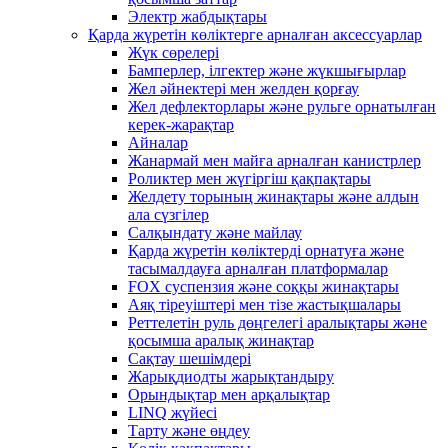
Электр жабдықтары
Қарда жүретін көліктерге арналған аксессуарлар
Жүк сөрелері
Бамперлер, ілгектер және жүкшығырлар
Жел әйнектері мен желден қорғау
Жел дефлекторлары және рульге орнатылған
керек-жарақтар
Айналар
Жанармай мен майға арналған канистрлер
Роликтер мен жүгіргіш қақпақтары
Желдету торының жинақтары және алдын
ала сүзгілер
Салқындату және майлау
Қарда жүретін көліктерді орнатуға және
тасымалдауға арналған платформалар
FOX суспензия және соққы жинақтары
Аяқ тіреуіштері мен тізе жастықшалары
Реттелетін руль дөңгелегі аралықтары және
қосымша аралық жинақтар
Сақтау шешімдері
Жарықдиодты жарықтандыру
Орындықтар мен арқалықтар
LINQ жүйесі
Тарту және өңдеу