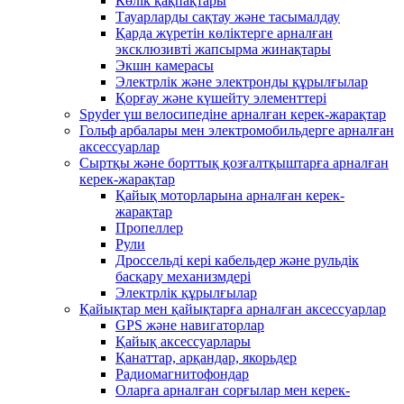
Көлік қақпақтары
Тауарларды сақтау және тасымалдау
Қарда жүретін көліктерге арналған
эксклюзивті жапсырма жинақтары
Экшн камерасы
Электрлік және электронды құрылғылар
Қорғау және күшейту элементтері
Spyder үш велосипедіне арналған керек-жарақтар
Гольф арбалары мен электромобильдерге арналған
аксессуарлар
Сыртқы және борттық қозғалтқыштарға арналған
керек-жарақтар
Қайық моторларына арналған керек-
жарақтар
Пропеллер
Рули
Дроссельді кері кабельдер және рульдік
басқару механизмдері
Электрлік құрылғылар
Қайықтар мен қайықтарға арналған аксессуарлар
GPS және навигаторлар
Қайық аксессуарлары
Қанаттар, арқандар, якорьдер
Радиомагнитофондар
Оларға арналған сорғылар мен керек-