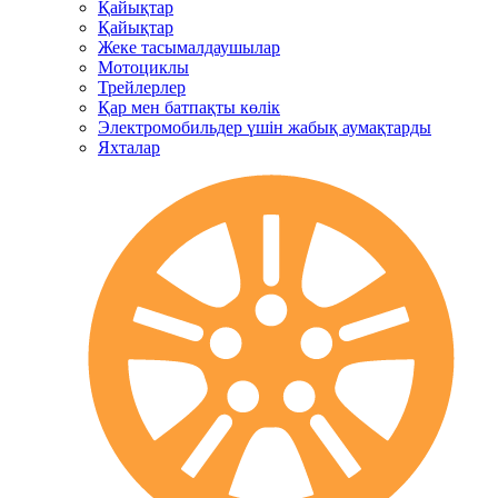
Қайықтар
Қайықтар
Жеке тасымалдаушылар
Мотоциклы
Трейлерлер
Қар мен батпақты көлік
Электромобильдер үшін жабық аумақтарды
Яхталар