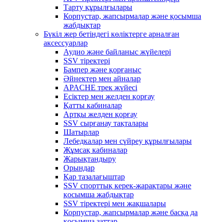
Тарту құрылғылары
Корпустар, жапсырмалар және қосымша
жабдықтар
Бүкіл жер бетіндегі көліктерге арналған
аксессуарлар
Аудио және байланыс жүйелері
SSV тіректері
Бампер және қорғаныс
Әйнектер мен айналар
APACHE трек жүйесі
Есіктер мен желден қорғау
Қатты кабиналар
Артқы желден қорғау
SSV сырғанау тақталары
Шатырлар
Лебедкалар мен сүйреу құрылғылары
Жұмсақ кабиналар
Жарықтандыру
Орындар
Қар тазалағыштар
SSV спорттық керек-жарақтары және
қосымша жабдықтар
SSV тіректері мен жақшалары
Корпустар, жапсырмалар және басқа да
қосымша заттар