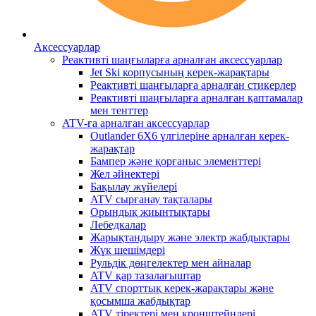
Аксессуарлар
Реактивті шаңғыларға арналған аксессуарлар
Jet Ski корпусының керек-жарақтары
Реактивті шаңғыларға арналған стикерлер
Реактивті шаңғыларға арналған қаптамалар
мен тенттер
ATV-ға арналған аксессуарлар
Outlander 6X6 үлгілеріне арналған керек-
жарақтар
Бампер және қорғаныс элементтері
Жел әйнектері
Бақылау жүйелері
ATV сырғанау тақталары
Орындық жиынтықтары
Лебедкалар
Жарықтандыру және электр жабдықтары
Жүк шешімдері
Рульдік дөңгелектер мен айналар
ATV қар тазалағыштар
ATV спорттық керек-жарақтары және
қосымша жабдықтар
ATV тіректері мен кронштейндері