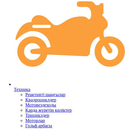
Техника
Реактивті шаңғылар
Квадроциклдер
Мотовездеходы
Қарда жүретін көліктер
Трициклдер
Моторлар
Гольф арбасы