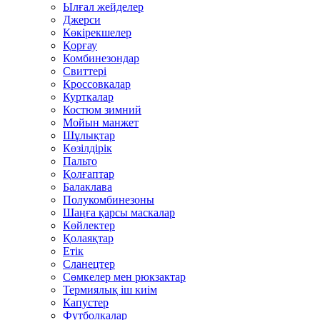
Ылғал жейделер
Джерси
Көкірекшелер
Қорғау
Комбинезондар
Свиттері
Кроссовкалар
Курткалар
Костюм зимний
Мойын манжет
Шұлықтар
Көзілдірік
Пальто
Қолғаптар
Балаклава
Полукомбинезоны
Шаңға қарсы маскалар
Көйлектер
Қолаяқтар
Етік
Сланецтер
Сөмкелер мен рюкзактар
Термиялық іш киім
Капустер
Футболкалар