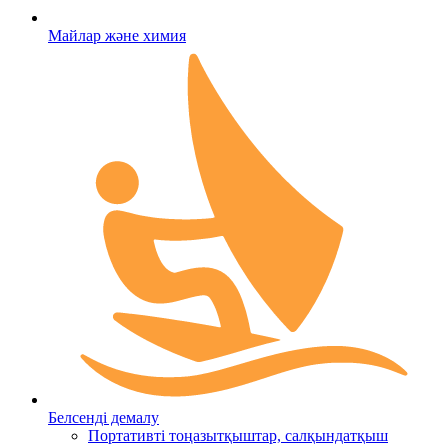
Майлар және химия
Белсенді демалу
Портативті тоңазытқыштар, салқындатқыш