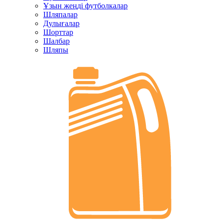
Ұзын жеңді футболкалар
Шляпалар
Дулығалар
Шорттар
Шалбар
Шляпы