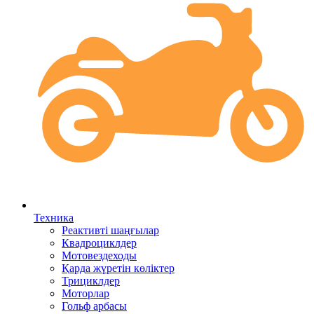
Техника
Реактивті шаңғылар
Квадроциклдер
Мотовездеходы
Қарда жүретін көліктер
Трициклдер
Моторлар
Гольф арбасы