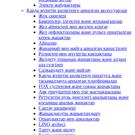
Электр жабдықтары
Қарда жүретін көліктерге арналған аксессуарлар
Жүк сөрелері
Бамперлер, ілгектер және жүкшығырлар
Жел әйнектері мен желден қорғау
Жел дефлекторлары және рульге орнатылған
керек-жарақтар
Айналар
Жанармай мен майға арналған канистрлер
Роликтер мен жүгіргіш қақпақтары
Желдету торының жинақтары және алдын
ала сүзгілер
Салқындату және майлау
Қарда жүретін көліктерді орнатуға және
тасымалдауға арналған платформалар
FOX суспензия және соққы жинақтары
Аяқ тіреуіштері мен тізе жастықшалары
Реттелетін руль дөңгелегі аралықтары және
қосымша аралық жинақтар
Сақтау шешімдері
Жарықдиодты жарықтандыру
Орындықтар мен арқалықтар
LINQ жүйесі
Тарту және өңдеу