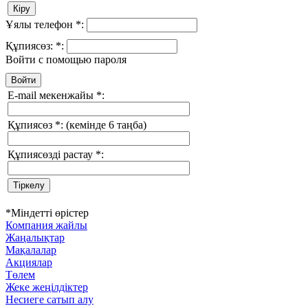
Ұялы телефон
*
:
Құпиясөз:
*
:
Войти с помощью пароля
E-mail мекенжайы
*
:
Құпиясөз
*
:
(кемінде 6 таңба)
Құпиясөзді растау
*
:
*
Міндетті өрістер
Компания жайлы
Жаңалықтар
Мақалалар
Акциялар
Төлем
Жеке жеңілдіктер
Несиеге сатып алу