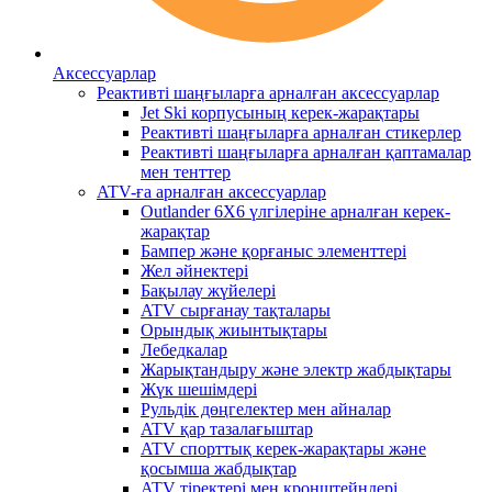
Аксессуарлар
Реактивті шаңғыларға арналған аксессуарлар
Jet Ski корпусының керек-жарақтары
Реактивті шаңғыларға арналған стикерлер
Реактивті шаңғыларға арналған қаптамалар
мен тенттер
ATV-ға арналған аксессуарлар
Outlander 6X6 үлгілеріне арналған керек-
жарақтар
Бампер және қорғаныс элементтері
Жел әйнектері
Бақылау жүйелері
ATV сырғанау тақталары
Орындық жиынтықтары
Лебедкалар
Жарықтандыру және электр жабдықтары
Жүк шешімдері
Рульдік дөңгелектер мен айналар
ATV қар тазалағыштар
ATV спорттық керек-жарақтары және
қосымша жабдықтар
ATV тіректері мен кронштейндері