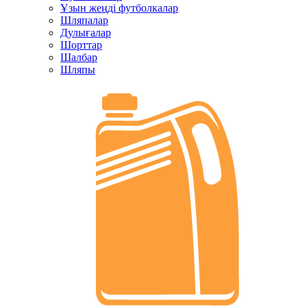
Ұзын жеңді футболкалар
Шляпалар
Дулығалар
Шорттар
Шалбар
Шляпы