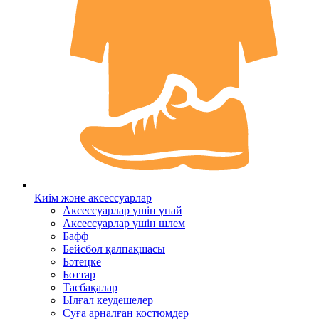
Киім және аксессуарлар
Аксессуарлар үшін ұпай
Аксессуарлар үшін шлем
Бафф
Бейсбол қалпақшасы
Бәтеңке
Боттар
Тасбақалар
Ылғал кеудешелер
Суға арналған костюмдер