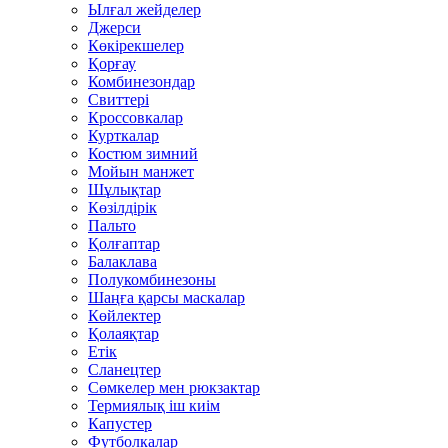
Ылғал жейделер
Джерси
Көкірекшелер
Қорғау
Комбинезондар
Свиттері
Кроссовкалар
Курткалар
Костюм зимний
Мойын манжет
Шұлықтар
Көзілдірік
Пальто
Қолғаптар
Балаклава
Полукомбинезоны
Шаңға қарсы маскалар
Көйлектер
Қолаяқтар
Етік
Сланецтер
Сөмкелер мен рюкзактар
Термиялық іш киім
Капустер
Футболкалар