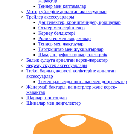
жарақтар
Тендер мен қаптамалар
Мотор үйлеріне арналған аксессуарлар
Трейлер аксессуарлары
Дөңгелектер, кронштейндер, қоршаулар
Осьтер мен серіппелер
Кернеу белдіктері
Роликтер мен аялдамалар
Тендер мен жақтаулар
Тартқыштар мен жүкшығырлар
Шамдар, рефлекторлар, электрлік
Балық аулауға арналған керек-жарақтар
Segway скутер аксессуарлары
Trekol барлық жерүсті көліктеріне арналған
аксессуарлар
Төмен қысымды шиналар мен дөңгелектер
Жанармай бактары, канистрлер және керек-
жарақтар
Шарлар, понтондар
Шиналар мен дөңгелектер