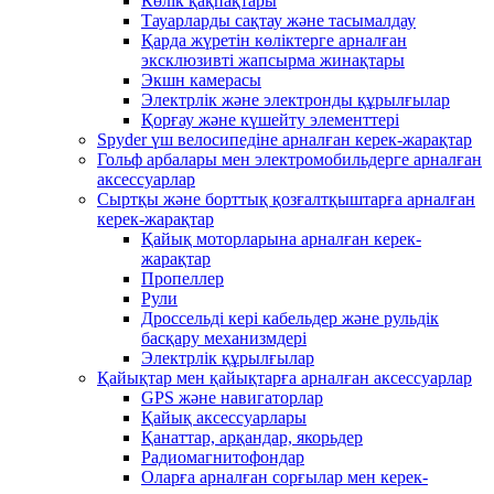
Көлік қақпақтары
Тауарларды сақтау және тасымалдау
Қарда жүретін көліктерге арналған
эксклюзивті жапсырма жинақтары
Экшн камерасы
Электрлік және электронды құрылғылар
Қорғау және күшейту элементтері
Spyder үш велосипедіне арналған керек-жарақтар
Гольф арбалары мен электромобильдерге арналған
аксессуарлар
Сыртқы және борттық қозғалтқыштарға арналған
керек-жарақтар
Қайық моторларына арналған керек-
жарақтар
Пропеллер
Рули
Дроссельді кері кабельдер және рульдік
басқару механизмдері
Электрлік құрылғылар
Қайықтар мен қайықтарға арналған аксессуарлар
GPS және навигаторлар
Қайық аксессуарлары
Қанаттар, арқандар, якорьдер
Радиомагнитофондар
Оларға арналған сорғылар мен керек-