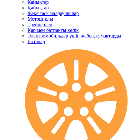
Қайықтар
Қайықтар
Жеке тасымалдаушылар
Мотоциклы
Трейлерлер
Қар мен батпақты көлік
Электромобильдер үшін жабық аумақтарды
Яхталар