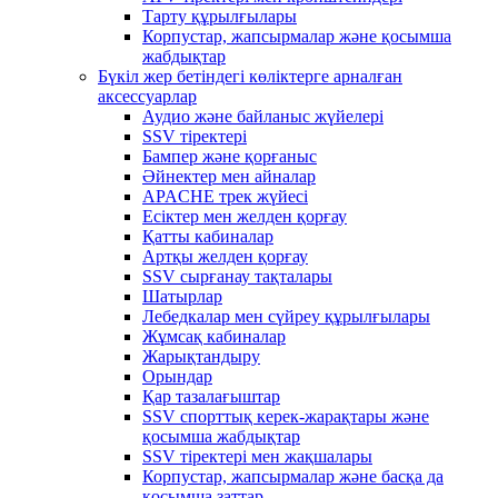
Тарту құрылғылары
Корпустар, жапсырмалар және қосымша
жабдықтар
Бүкіл жер бетіндегі көліктерге арналған
аксессуарлар
Аудио және байланыс жүйелері
SSV тіректері
Бампер және қорғаныс
Әйнектер мен айналар
APACHE трек жүйесі
Есіктер мен желден қорғау
Қатты кабиналар
Артқы желден қорғау
SSV сырғанау тақталары
Шатырлар
Лебедкалар мен сүйреу құрылғылары
Жұмсақ кабиналар
Жарықтандыру
Орындар
Қар тазалағыштар
SSV спорттық керек-жарақтары және
қосымша жабдықтар
SSV тіректері мен жақшалары
Корпустар, жапсырмалар және басқа да
қосымша заттар