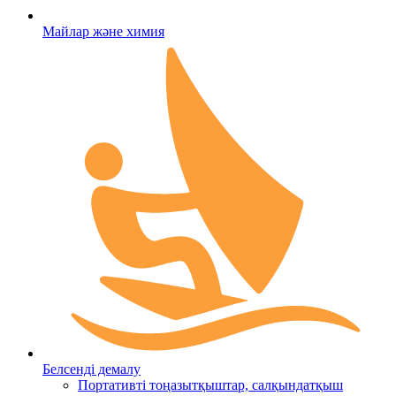
Майлар және химия
Белсенді демалу
Портативті тоңазытқыштар, салқындатқыш