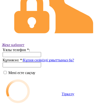
Жеке кабинет
Ұялы телефон
*
:
Құпиясөз:
*
:
Құпия сөзіңізді ұмыттыңыз ба?
Мені есте сақтау
Тіркелу