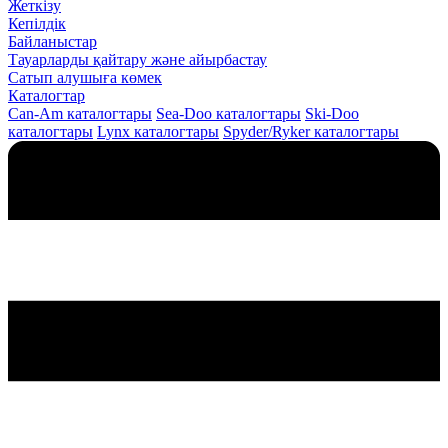
Жеткізу
Кепілдік
Байланыстар
Тауарларды қайтару және айырбастау
Сатып алушыға көмек
Каталогтар
Can-Am каталогтары
Sea-Doo каталогтары
Ski-Doo
каталогтары
Lynx каталогтары
Spyder/Ryker каталогтары