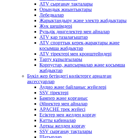
ATV сырғанау тақталары
Орындық жиынтықтары
Лебедкалар
Жарықтандыру және электр жабдықтары
Жүк шешімдері
Рульдік дөңгелектер мен айналар
ATV қар тазалағыштар
ATV спорттық керек-жарақтары және
қосымша жабдықтар
ATV тіректері мен кронштейндері
Тарту құрылғылары
Корпустар, жапсырмалар және қосымша
жабдықтар
Бүкіл жер бетіндегі көліктерге арналған
аксессуарлар
Аудио және байланыс жүйелері
SSV тіректері
Бампер және қорғаныс
Әйнектер мен айналар
APACHE трек жүйесі
Есіктер мен желден қорғау
Қатты кабиналар
Артқы желден қорғау
SSV сырғанау тақталары
Шатырлар