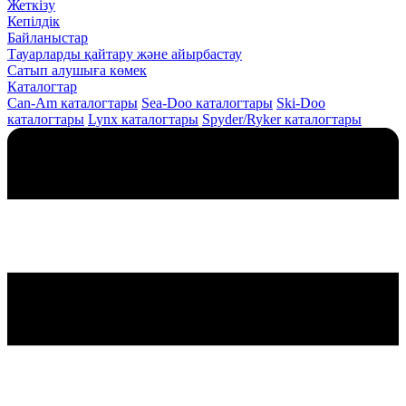
Жеткізу
Кепілдік
Байланыстар
Тауарларды қайтару және айырбастау
Сатып алушыға көмек
Каталогтар
Can-Am каталогтары
Sea-Doo каталогтары
Ski-Doo
каталогтары
Lynx каталогтары
Spyder/Ryker каталогтары