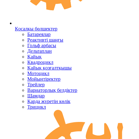
Қосалқы бөлшектер
Батареялар
Реактивті шаңғы
Гольф арбасы
Дельтаплан
Қайық
Квадроцикл
Қайық қозғалтқышы
Мотоцикл
Мойынтіректер
Трейлер
Вариаторлық белдіктер
Шамдар
Қарда жүретін көлік
Трицикл