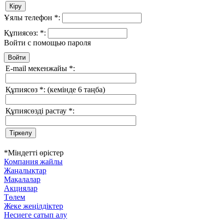
Ұялы телефон
*
:
Құпиясөз:
*
:
Войти с помощью пароля
E-mail мекенжайы
*
:
Құпиясөз
*
:
(кемінде 6 таңба)
Құпиясөзді растау
*
:
*
Міндетті өрістер
Компания жайлы
Жаңалықтар
Мақалалар
Акциялар
Төлем
Жеке жеңілдіктер
Несиеге сатып алу