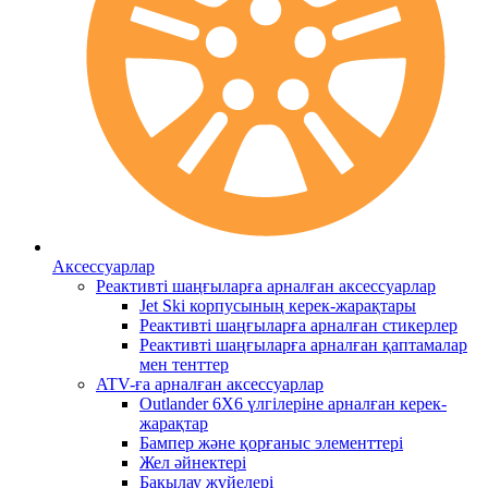
Аксессуарлар
Реактивті шаңғыларға арналған аксессуарлар
Jet Ski корпусының керек-жарақтары
Реактивті шаңғыларға арналған стикерлер
Реактивті шаңғыларға арналған қаптамалар
мен тенттер
ATV-ға арналған аксессуарлар
Outlander 6X6 үлгілеріне арналған керек-
жарақтар
Бампер және қорғаныс элементтері
Жел әйнектері
Бақылау жүйелері