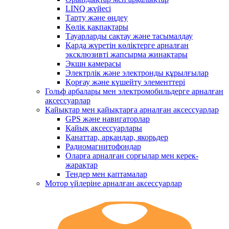
LINQ жүйесі
Тарту және өңдеу
Көлік қақпақтары
Тауарларды сақтау және тасымалдау
Қарда жүретін көліктерге арналған
эксклюзивті жапсырма жинақтары
Экшн камерасы
Электрлік және электронды құрылғылар
Қорғау және күшейту элементтері
Гольф арбалары мен электромобильдерге арналған
аксессуарлар
Қайықтар мен қайықтарға арналған аксессуарлар
GPS және навигаторлар
Қайық аксессуарлары
Қанаттар, арқандар, якорьдер
Радиомагнитофондар
Оларға арналған сорғылар мен керек-
жарақтар
Тендер мен қаптамалар
Мотор үйлеріне арналған аксессуарлар