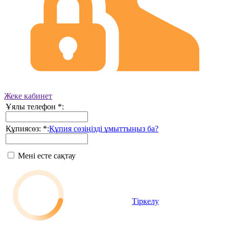
Жеке кабинет
Ұялы телефон
*
:
Құпиясөз:
*
:
Құпия сөзіңізді ұмыттыңыз ба?
Мені есте сақтау
Тіркелу