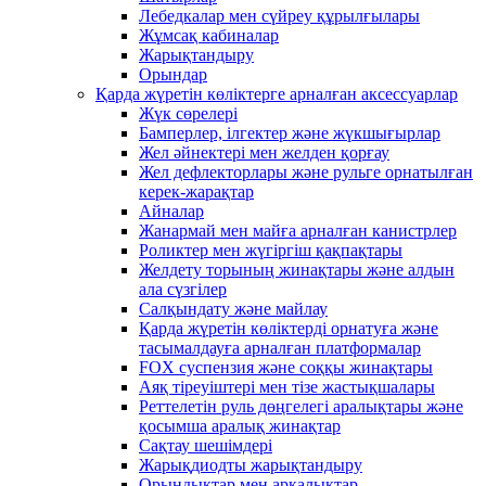
Лебедкалар мен сүйреу құрылғылары
Жұмсақ кабиналар
Жарықтандыру
Орындар
Қарда жүретін көліктерге арналған аксессуарлар
Жүк сөрелері
Бамперлер, ілгектер және жүкшығырлар
Жел әйнектері мен желден қорғау
Жел дефлекторлары және рульге орнатылған
керек-жарақтар
Айналар
Жанармай мен майға арналған канистрлер
Роликтер мен жүгіргіш қақпақтары
Желдету торының жинақтары және алдын
ала сүзгілер
Салқындату және майлау
Қарда жүретін көліктерді орнатуға және
тасымалдауға арналған платформалар
FOX суспензия және соққы жинақтары
Аяқ тіреуіштері мен тізе жастықшалары
Реттелетін руль дөңгелегі аралықтары және
қосымша аралық жинақтар
Сақтау шешімдері
Жарықдиодты жарықтандыру
Орындықтар мен арқалықтар