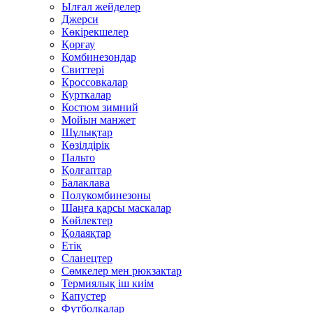
Ылғал жейделер
Джерси
Көкірекшелер
Қорғау
Комбинезондар
Свиттері
Кроссовкалар
Курткалар
Костюм зимний
Мойын манжет
Шұлықтар
Көзілдірік
Пальто
Қолғаптар
Балаклава
Полукомбинезоны
Шаңға қарсы маскалар
Көйлектер
Қолаяқтар
Етік
Сланецтер
Сөмкелер мен рюкзактар
Термиялық іш киім
Капустер
Футболкалар