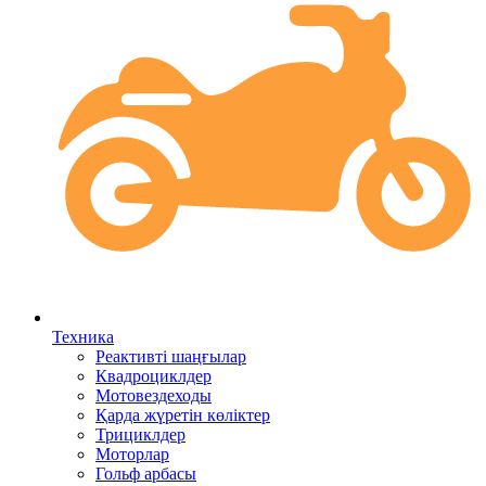
Техника
Реактивті шаңғылар
Квадроциклдер
Мотовездеходы
Қарда жүретін көліктер
Трициклдер
Моторлар
Гольф арбасы