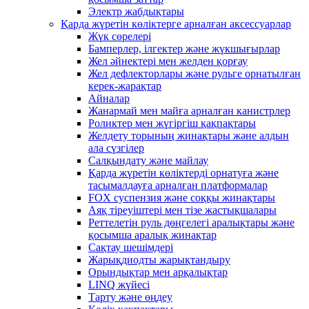
Электр жабдықтары
Қарда жүретін көліктерге арналған аксессуарлар
Жүк сөрелері
Бамперлер, ілгектер және жүкшығырлар
Жел әйнектері мен желден қорғау
Жел дефлекторлары және рульге орнатылған
керек-жарақтар
Айналар
Жанармай мен майға арналған канистрлер
Роликтер мен жүгіргіш қақпақтары
Желдету торының жинақтары және алдын
ала сүзгілер
Салқындату және майлау
Қарда жүретін көліктерді орнатуға және
тасымалдауға арналған платформалар
FOX суспензия және соққы жинақтары
Аяқ тіреуіштері мен тізе жастықшалары
Реттелетін руль дөңгелегі аралықтары және
қосымша аралық жинақтар
Сақтау шешімдері
Жарықдиодты жарықтандыру
Орындықтар мен арқалықтар
LINQ жүйесі
Тарту және өңдеу