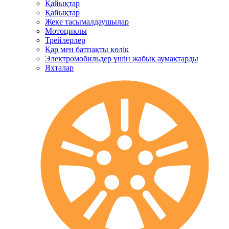
Қайықтар
Қайықтар
Жеке тасымалдаушылар
Мотоциклы
Трейлерлер
Қар мен батпақты көлік
Электромобильдер үшін жабық аумақтарды
Яхталар