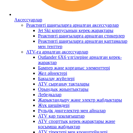
Аксессуарлар
Реактивті шаңғыларға арналған аксессуарлар
Jet Ski корпусының керек-жарақтары
Реактивті шаңғыларға арналған стикерлер
Реактивті шаңғыларға арналған қаптамалар
мен тенттер
ATV-ға арналған аксессуарлар
Outlander 6X6 үлгілеріне арналған керек-
жарақтар
Бампер және қорғаныс элементтері
Жел әйнектері
Бақылау жүйелері
ATV сырғанау тақталары
Орындық жиынтықтары
Лебедкалар
Жарықтандыру және электр жабдықтары
Жүк шешімдері
Рульдік дөңгелектер мен айналар
ATV қар тазалағыштар
ATV спорттық керек-жарақтары және
қосымша жабдықтар
ATV тіректері мен кронштейндері