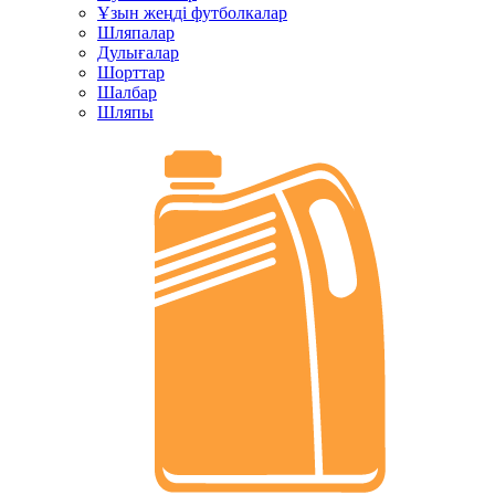
Ұзын жеңді футболкалар
Шляпалар
Дулығалар
Шорттар
Шалбар
Шляпы