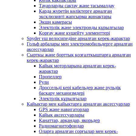
Көлік қақпақтары
Тауарларды сақтау және тасымалдау
Қарда жүретін көліктерге арналған
эксклюзивті жапсырма жинақтары
Экшн камерасы
Электрлік және электронды құрылғылар
Қорғау және күшейту элементтері
Spyder үш велосипедіне арналған керек-жарақтар
Гольф арбалары мен электромобильдерге арналған
аксессуарлар
Сыртқы және борттық қозғалтқыштарға арналған
керек-жарақтар
Қайық моторларына арналған керек-
жарақтар
Пропеллер
Рули
Дроссельді кері кабельдер және рульдік
басқару механизмдері
Электрлік құрылғылар
Қайықтар мен қайықтарға арналған аксессуарлар
GPS және навигаторлар
Қайық аксессуарлары
Қанаттар, арқандар, якорьдер
Радиомагнитофондар
Оларға арналған сорғылар мен керек-