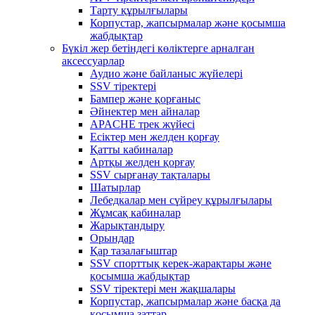
Тарту құрылғылары
Корпустар, жапсырмалар және қосымша
жабдықтар
Бүкіл жер бетіндегі көліктерге арналған
аксессуарлар
Аудио және байланыс жүйелері
SSV тіректері
Бампер және қорғаныс
Әйнектер мен айналар
APACHE трек жүйесі
Есіктер мен желден қорғау
Қатты кабиналар
Артқы желден қорғау
SSV сырғанау тақталары
Шатырлар
Лебедкалар мен сүйреу құрылғылары
Жұмсақ кабиналар
Жарықтандыру
Орындар
Қар тазалағыштар
SSV спорттық керек-жарақтары және
қосымша жабдықтар
SSV тіректері мен жақшалары
Корпустар, жапсырмалар және басқа да
қосымша заттар