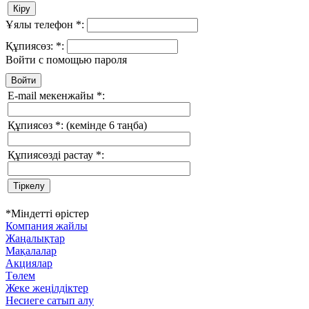
Ұялы телефон
*
:
Құпиясөз:
*
:
Войти с помощью пароля
E-mail мекенжайы
*
:
Құпиясөз
*
:
(кемінде 6 таңба)
Құпиясөзді растау
*
:
*
Міндетті өрістер
Компания жайлы
Жаңалықтар
Мақалалар
Акциялар
Төлем
Жеке жеңілдіктер
Несиеге сатып алу