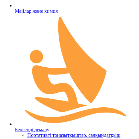
Майлар және химия
Белсенді демалу
Портативті тоңазытқыштар, салқындатқыш