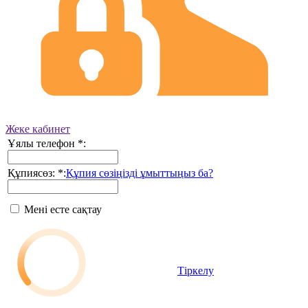
Жеке кабинет
Ұялы телефон
*
:
Құпиясөз:
*
:
Құпия сөзіңізді ұмыттыңыз ба?
Мені есте сақтау
Тіркелу