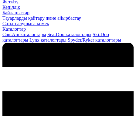
Жеткізу
Кепілдік
Байланыстар
Тауарларды қайтару және айырбастау
Сатып алушыға көмек
Каталогтар
Can-Am каталогтары
Sea-Doo каталогтары
Ski-Doo
каталогтары
Lynx каталогтары
Spyder/Ryker каталогтары