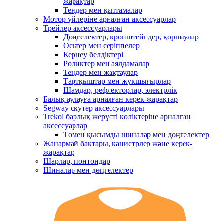
жарақтар
Тендер мен қаптамалар
Мотор үйлеріне арналған аксессуарлар
Трейлер аксессуарлары
Дөңгелектер, кронштейндер, қоршаулар
Осьтер мен серіппелер
Кернеу белдіктері
Роликтер мен аялдамалар
Тендер мен жақтаулар
Тартқыштар мен жүкшығырлар
Шамдар, рефлекторлар, электрлік
Балық аулауға арналған керек-жарақтар
Segway скутер аксессуарлары
Trekol барлық жерүсті көліктеріне арналған
аксессуарлар
Төмен қысымды шиналар мен дөңгелектер
Жанармай бактары, канистрлер және керек-
жарақтар
Шарлар, понтондар
Шиналар мен дөңгелектер