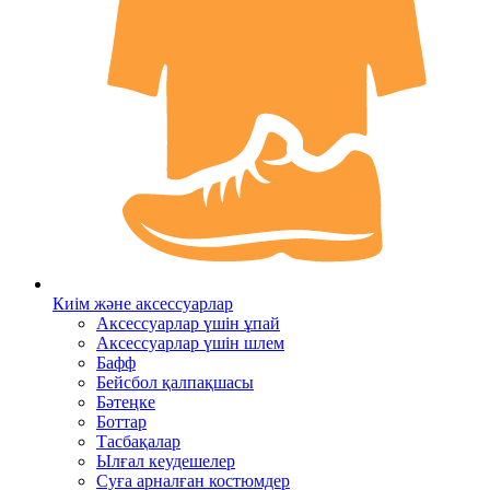
Киім және аксессуарлар
Аксессуарлар үшін ұпай
Аксессуарлар үшін шлем
Бафф
Бейсбол қалпақшасы
Бәтеңке
Боттар
Тасбақалар
Ылғал кеудешелер
Суға арналған костюмдер