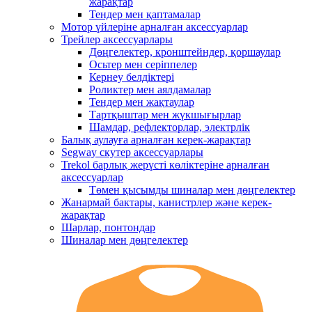
жарақтар
Тендер мен қаптамалар
Мотор үйлеріне арналған аксессуарлар
Трейлер аксессуарлары
Дөңгелектер, кронштейндер, қоршаулар
Осьтер мен серіппелер
Кернеу белдіктері
Роликтер мен аялдамалар
Тендер мен жақтаулар
Тартқыштар мен жүкшығырлар
Шамдар, рефлекторлар, электрлік
Балық аулауға арналған керек-жарақтар
Segway скутер аксессуарлары
Trekol барлық жерүсті көліктеріне арналған
аксессуарлар
Төмен қысымды шиналар мен дөңгелектер
Жанармай бактары, канистрлер және керек-
жарақтар
Шарлар, понтондар
Шиналар мен дөңгелектер