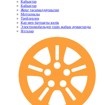
Қайықтар
Қайықтар
Жеке тасымалдаушылар
Мотоциклы
Трейлерлер
Қар мен батпақты көлік
Электромобильдер үшін жабық аумақтарды
Яхталар