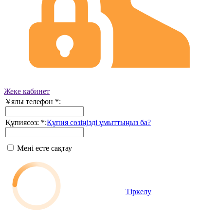
Жеке кабинет
Ұялы телефон
*
:
Құпиясөз:
*
:
Құпия сөзіңізді ұмыттыңыз ба?
Мені есте сақтау
Тіркелу