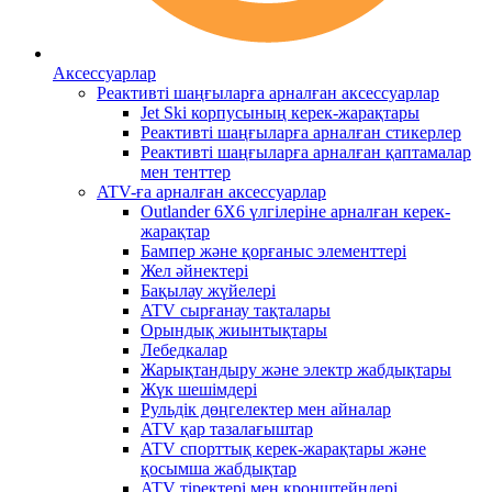
Аксессуарлар
Реактивті шаңғыларға арналған аксессуарлар
Jet Ski корпусының керек-жарақтары
Реактивті шаңғыларға арналған стикерлер
Реактивті шаңғыларға арналған қаптамалар
мен тенттер
ATV-ға арналған аксессуарлар
Outlander 6X6 үлгілеріне арналған керек-
жарақтар
Бампер және қорғаныс элементтері
Жел әйнектері
Бақылау жүйелері
ATV сырғанау тақталары
Орындық жиынтықтары
Лебедкалар
Жарықтандыру және электр жабдықтары
Жүк шешімдері
Рульдік дөңгелектер мен айналар
ATV қар тазалағыштар
ATV спорттық керек-жарақтары және
қосымша жабдықтар
ATV тіректері мен кронштейндері