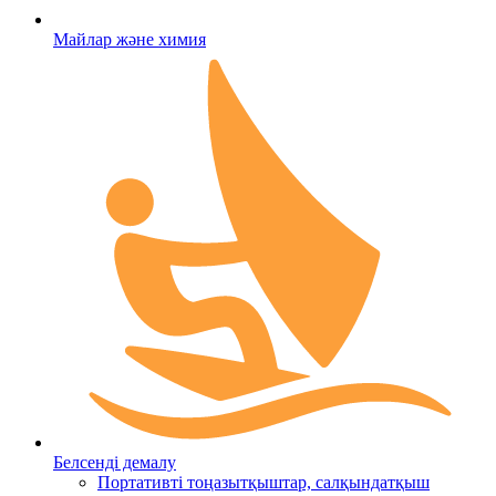
Майлар және химия
Белсенді демалу
Портативті тоңазытқыштар, салқындатқыш