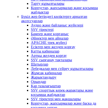
Тарту құрылғылары
Корпустар, жапсырмалар және қосымша
жабдықтар
Бүкіл жер бетіндегі көліктерге арналған
аксессуарлар
Аудио және байланыс жүйелері
SSV тіректері
Бампер және қорғаныс
Әйнектер мен айналар
APACHE трек жүйесі
Есіктер мен желден қорғау
Қатты кабиналар
Артқы желден қорғау
SSV сырғанау тақталары
Шатырлар
Лебедкалар мен сүйреу құрылғылары
Жұмсақ кабиналар
Жарықтандыру
Орындар
Қар тазалағыштар
SSV спорттық керек-жарақтары және
қосымша жабдықтар
SSV тіректері мен жақшалары
Корпустар, жапсырмалар және басқа да
қосымша заттар