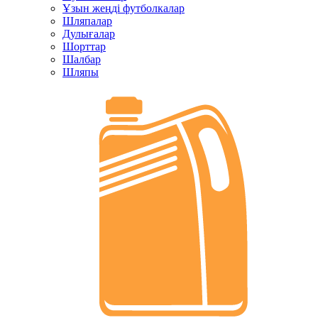
Ұзын жеңді футболкалар
Шляпалар
Дулығалар
Шорттар
Шалбар
Шляпы