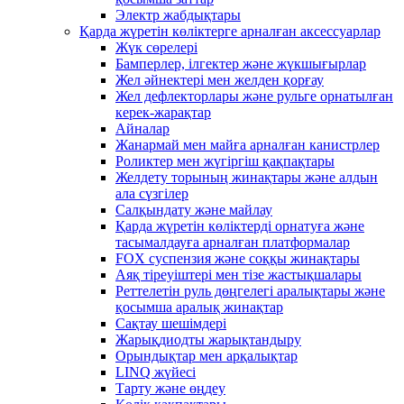
Электр жабдықтары
Қарда жүретін көліктерге арналған аксессуарлар
Жүк сөрелері
Бамперлер, ілгектер және жүкшығырлар
Жел әйнектері мен желден қорғау
Жел дефлекторлары және рульге орнатылған
керек-жарақтар
Айналар
Жанармай мен майға арналған канистрлер
Роликтер мен жүгіргіш қақпақтары
Желдету торының жинақтары және алдын
ала сүзгілер
Салқындату және майлау
Қарда жүретін көліктерді орнатуға және
тасымалдауға арналған платформалар
FOX суспензия және соққы жинақтары
Аяқ тіреуіштері мен тізе жастықшалары
Реттелетін руль дөңгелегі аралықтары және
қосымша аралық жинақтар
Сақтау шешімдері
Жарықдиодты жарықтандыру
Орындықтар мен арқалықтар
LINQ жүйесі
Тарту және өңдеу