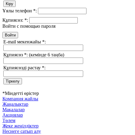
Ұялы телефон
*
:
Құпиясөз:
*
:
Войти с помощью пароля
E-mail мекенжайы
*
:
Құпиясөз
*
:
(кемінде 6 таңба)
Құпиясөзді растау
*
:
*
Міндетті өрістер
Компания жайлы
Жаңалықтар
Мақалалар
Акциялар
Төлем
Жеке жеңілдіктер
Несиеге сатып алу