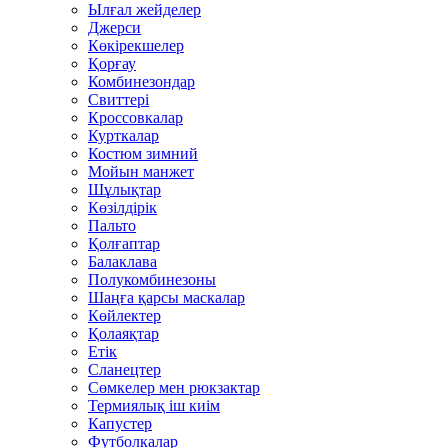
Ылғал жейделер
Джерси
Көкірекшелер
Қорғау
Комбинезондар
Свиттері
Кроссовкалар
Курткалар
Костюм зимний
Мойын манжет
Шұлықтар
Көзілдірік
Пальто
Қолғаптар
Балаклава
Полукомбинезоны
Шаңға қарсы маскалар
Көйлектер
Қолаяқтар
Етік
Сланецтер
Сөмкелер мен рюкзактар
Термиялық іш киім
Капустер
Футболкалар