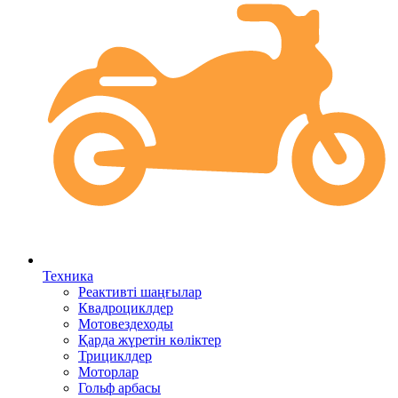
Техника
Реактивті шаңғылар
Квадроциклдер
Мотовездеходы
Қарда жүретін көліктер
Трициклдер
Моторлар
Гольф арбасы