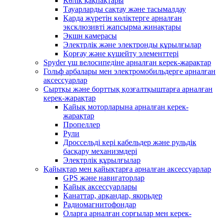
Көлік қақпақтары
Тауарларды сақтау және тасымалдау
Қарда жүретін көліктерге арналған
эксклюзивті жапсырма жинақтары
Экшн камерасы
Электрлік және электронды құрылғылар
Қорғау және күшейту элементтері
Spyder үш велосипедіне арналған керек-жарақтар
Гольф арбалары мен электромобильдерге арналған
аксессуарлар
Сыртқы және борттық қозғалтқыштарға арналған
керек-жарақтар
Қайық моторларына арналған керек-
жарақтар
Пропеллер
Рули
Дроссельді кері кабельдер және рульдік
басқару механизмдері
Электрлік құрылғылар
Қайықтар мен қайықтарға арналған аксессуарлар
GPS және навигаторлар
Қайық аксессуарлары
Қанаттар, арқандар, якорьдер
Радиомагнитофондар
Оларға арналған сорғылар мен керек-