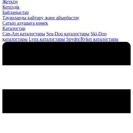
Жеткізу
Кепілдік
Байланыстар
Тауарларды қайтару және айырбастау
Сатып алушыға көмек
Каталогтар
Can-Am каталогтары
Sea-Doo каталогтары
Ski-Doo
каталогтары
Lynx каталогтары
Spyder/Ryker каталогтары