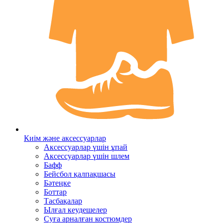
Киім және аксессуарлар
Аксессуарлар үшін ұпай
Аксессуарлар үшін шлем
Бафф
Бейсбол қалпақшасы
Бәтеңке
Боттар
Тасбақалар
Ылғал кеудешелер
Суға арналған костюмдер