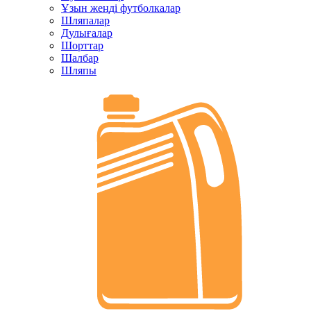
Ұзын жеңді футболкалар
Шляпалар
Дулығалар
Шорттар
Шалбар
Шляпы