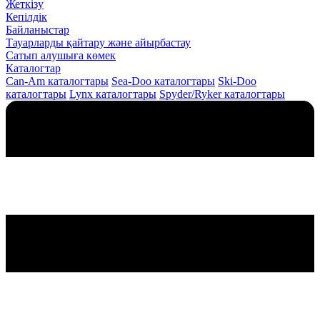
Жеткізу
Кепілдік
Байланыстар
Тауарларды қайтару және айырбастау
Сатып алушыға көмек
Каталогтар
Can-Am каталогтары
Sea-Doo каталогтары
Ski-Doo
каталогтары
Lynx каталогтары
Spyder/Ryker каталогтары