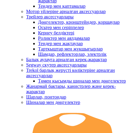
жарақтар
Тендер мен қаптамалар
Мотор үйлеріне арналған аксессуарлар
Трейлер аксессуарлары
Дөңгелектер, кронштейндер, қоршаулар
Осьтер мен серіппелер
Кернеу белдіктері
Роликтер мен аялдамалар
Тендер мен жақтаулар
Тартқыштар мен жүкшығырлар
Шамдар, рефлекторлар, электрлік
Балық аулауға арналған керек-жарақтар
Segway скутер аксессуарлары
Trekol барлық жерүсті көліктеріне арналған
аксессуарлар
Төмен қысымды шиналар мен дөңгелектер
Жанармай бактары, канистрлер және керек-
жарақтар
Шарлар, понтондар
Шиналар мен дөңгелектер