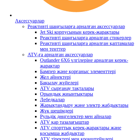
Аксессуарлар
Реактивті шаңғыларға арналған аксессуарлар
Jet Ski корпусының керек-жарақтары
Реактивті шаңғыларға арналған стикерлер
Реактивті шаңғыларға арналған қаптамалар
мен тенттер
ATV-ға арналған аксессуарлар
Outlander 6X6 үлгілеріне арналған керек-
жарақтар
Бампер және қорғаныс элементтері
Жел әйнектері
Бақылау жүйелері
ATV сырғанау тақталары
Орындық жиынтықтары
Лебедкалар
Жарықтандыру және электр жабдықтары
Жүк шешімдері
Рульдік дөңгелектер мен айналар
ATV қар тазалағыштар
ATV спорттық керек-жарақтары және
қосымша жабдықтар
ATV тіректері мен кронштейндері