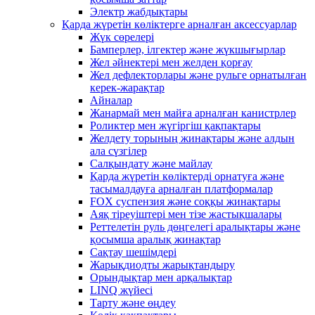
Электр жабдықтары
Қарда жүретін көліктерге арналған аксессуарлар
Жүк сөрелері
Бамперлер, ілгектер және жүкшығырлар
Жел әйнектері мен желден қорғау
Жел дефлекторлары және рульге орнатылған
керек-жарақтар
Айналар
Жанармай мен майға арналған канистрлер
Роликтер мен жүгіргіш қақпақтары
Желдету торының жинақтары және алдын
ала сүзгілер
Салқындату және майлау
Қарда жүретін көліктерді орнатуға және
тасымалдауға арналған платформалар
FOX суспензия және соққы жинақтары
Аяқ тіреуіштері мен тізе жастықшалары
Реттелетін руль дөңгелегі аралықтары және
қосымша аралық жинақтар
Сақтау шешімдері
Жарықдиодты жарықтандыру
Орындықтар мен арқалықтар
LINQ жүйесі
Тарту және өңдеу