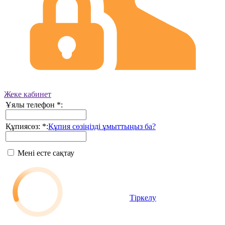
Жеке кабинет
Ұялы телефон
*
:
Құпиясөз:
*
:
Құпия сөзіңізді ұмыттыңыз ба?
Мені есте сақтау
Тіркелу