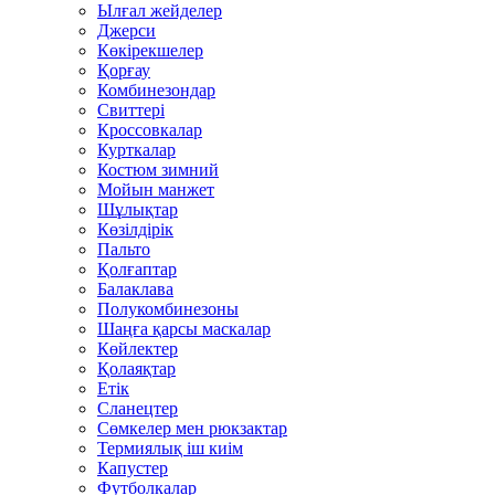
Ылғал жейделер
Джерси
Көкірекшелер
Қорғау
Комбинезондар
Свиттері
Кроссовкалар
Курткалар
Костюм зимний
Мойын манжет
Шұлықтар
Көзілдірік
Пальто
Қолғаптар
Балаклава
Полукомбинезоны
Шаңға қарсы маскалар
Көйлектер
Қолаяқтар
Етік
Сланецтер
Сөмкелер мен рюкзактар
Термиялық іш киім
Капустер
Футболкалар