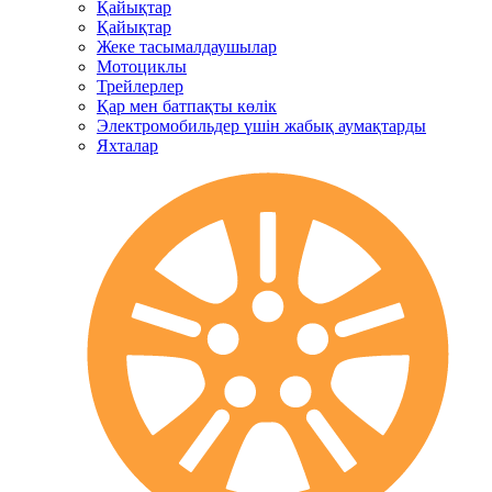
Қайықтар
Қайықтар
Жеке тасымалдаушылар
Мотоциклы
Трейлерлер
Қар мен батпақты көлік
Электромобильдер үшін жабық аумақтарды
Яхталар