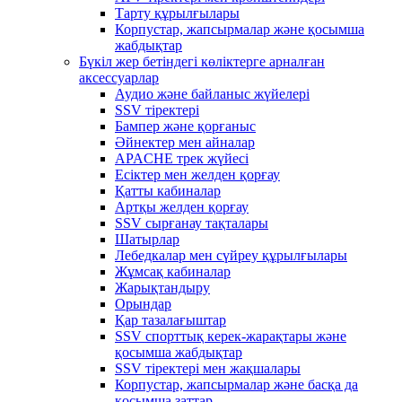
Тарту құрылғылары
Корпустар, жапсырмалар және қосымша
жабдықтар
Бүкіл жер бетіндегі көліктерге арналған
аксессуарлар
Аудио және байланыс жүйелері
SSV тіректері
Бампер және қорғаныс
Әйнектер мен айналар
APACHE трек жүйесі
Есіктер мен желден қорғау
Қатты кабиналар
Артқы желден қорғау
SSV сырғанау тақталары
Шатырлар
Лебедкалар мен сүйреу құрылғылары
Жұмсақ кабиналар
Жарықтандыру
Орындар
Қар тазалағыштар
SSV спорттық керек-жарақтары және
қосымша жабдықтар
SSV тіректері мен жақшалары
Корпустар, жапсырмалар және басқа да
қосымша заттар