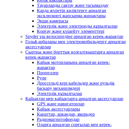
Көлік қақпақтары
Тауарларды сақтау және тасымалдау
Қарда жүретін көліктерге арналған
эксклюзивті жапсырма жинақтары
Экшн камерасы
Электрлік және электронды құрылғылар
Қорғау және күшейту элементтері
Spyder үш велосипедіне арналған керек-жарақтар
Гольф арбалары мен электромобильдерге арналған
аксессуарлар
Сыртқы және борттық қозғалтқыштарға арналған
керек-жарақтар
Қайық моторларына арналған керек-
жарақтар
Пропеллер
Рули
Дроссельді кері кабельдер және рульдік
басқару механизмдері
Электрлік құрылғылар
Қайықтар мен қайықтарға арналған аксессуарлар
GPS және навигаторлар
Қайық аксессуарлары
Қанаттар, арқандар, якорьдер
Радиомагнитофондар
Оларға арналған сорғылар мен керек-