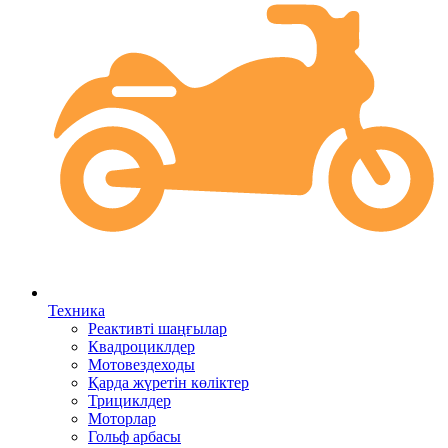
Техника
Реактивті шаңғылар
Квадроциклдер
Мотовездеходы
Қарда жүретін көліктер
Трициклдер
Моторлар
Гольф арбасы