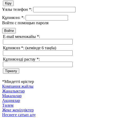
Ұялы телефон
*
:
Құпиясөз:
*
:
Войти с помощью пароля
E-mail мекенжайы
*
:
Құпиясөз
*
:
(кемінде 6 таңба)
Құпиясөзді растау
*
:
*
Міндетті өрістер
Компания жайлы
Жаңалықтар
Мақалалар
Акциялар
Төлем
Жеке жеңілдіктер
Несиеге сатып алу