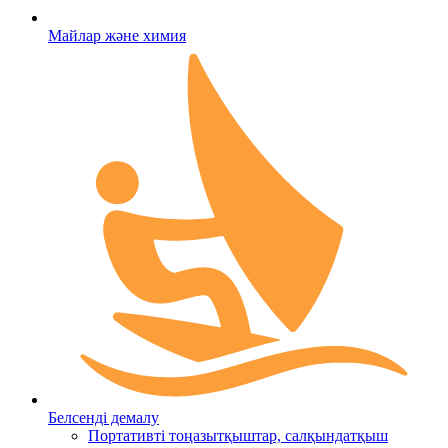
Майлар және химия
Белсенді демалу
Портативті тоңазытқыштар, салқындатқыш