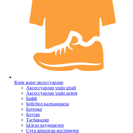
Киім және аксессуарлар
Аксессуарлар үшін ұпай
Аксессуарлар үшін шлем
Бафф
Бейсбол қалпақшасы
Бәтеңке
Боттар
Тасбақалар
Ылғал кеудешелер
Суға арналған костюмдер