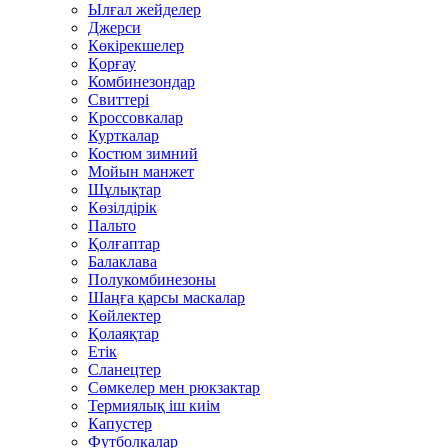
Ылғал жейделер
Джерси
Көкірекшелер
Қорғау
Комбинезондар
Свиттері
Кроссовкалар
Курткалар
Костюм зимний
Мойын манжет
Шұлықтар
Көзілдірік
Пальто
Қолғаптар
Балаклава
Полукомбинезоны
Шаңға қарсы маскалар
Көйлектер
Қолаяқтар
Етік
Сланецтер
Сөмкелер мен рюкзактар
Термиялық іш киім
Капустер
Футболкалар