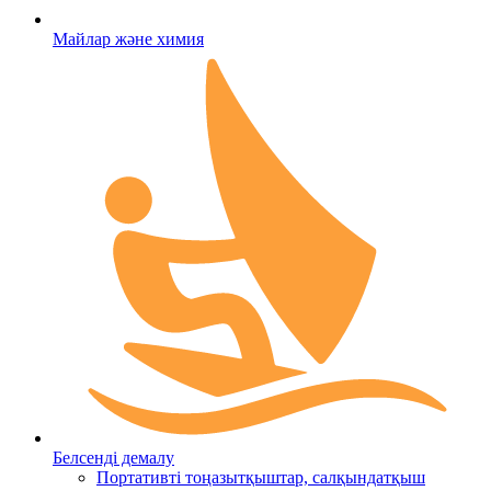
Майлар және химия
Белсенді демалу
Портативті тоңазытқыштар, салқындатқыш