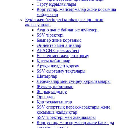
Тарту құрылғылары
Корпустар, жапсырмалар және қосымша
жабдықтар
Бүкіл жер бетіндегі көліктерге арналған
аксессуарлар
Аудио және байланыс жүйелері
SSV тіректері
Бампер және қорғаныс
Әйнектер мен айналар
APACHE трек жүйесі
Есіктер мен желден қорғау
Қатты кабиналар
Артқы желден қорғау
SSV сырғанау тақталары
Шатырлар
Лебедкалар мен сүйреу құрылғылары
Жұмсақ кабиналар
Жарықтандыру
Орындар
Қар тазалағыштар
SSV спорттық керек-жарақтары және
қосымша жабдықтар
SSV тіректері мен жақшалары
Корпустар, жапсырмалар және басқа да
қосымша заттар