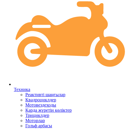
Техника
Реактивті шаңғылар
Квадроциклдер
Мотовездеходы
Қарда жүретін көліктер
Трициклдер
Моторлар
Гольф арбасы