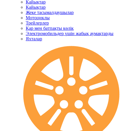
Қайықтар
Қайықтар
Жеке тасымалдаушылар
Мотоциклы
Трейлерлер
Қар мен батпақты көлік
Электромобильдер үшін жабық аумақтарды
Яхталар