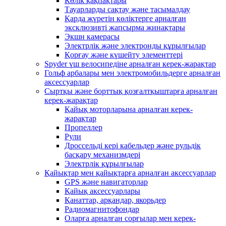
Көлік қақпақтары
Тауарларды сақтау және тасымалдау
Қарда жүретін көліктерге арналған
эксклюзивті жапсырма жинақтары
Экшн камерасы
Электрлік және электронды құрылғылар
Қорғау және күшейту элементтері
Spyder үш велосипедіне арналған керек-жарақтар
Гольф арбалары мен электромобильдерге арналған
аксессуарлар
Сыртқы және борттық қозғалтқыштарға арналған
керек-жарақтар
Қайық моторларына арналған керек-
жарақтар
Пропеллер
Рули
Дроссельді кері кабельдер және рульдік
басқару механизмдері
Электрлік құрылғылар
Қайықтар мен қайықтарға арналған аксессуарлар
GPS және навигаторлар
Қайық аксессуарлары
Қанаттар, арқандар, якорьдер
Радиомагнитофондар
Оларға арналған сорғылар мен керек-