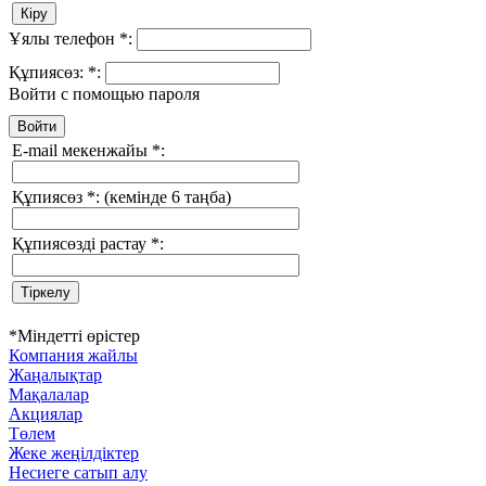
Ұялы телефон
*
:
Құпиясөз:
*
:
Войти с помощью пароля
E-mail мекенжайы
*
:
Құпиясөз
*
:
(кемінде 6 таңба)
Құпиясөзді растау
*
:
*
Міндетті өрістер
Компания жайлы
Жаңалықтар
Мақалалар
Акциялар
Төлем
Жеке жеңілдіктер
Несиеге сатып алу