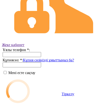
Жеке кабинет
Ұялы телефон
*
:
Құпиясөз:
*
:
Құпия сөзіңізді ұмыттыңыз ба?
Мені есте сақтау
Тіркелу