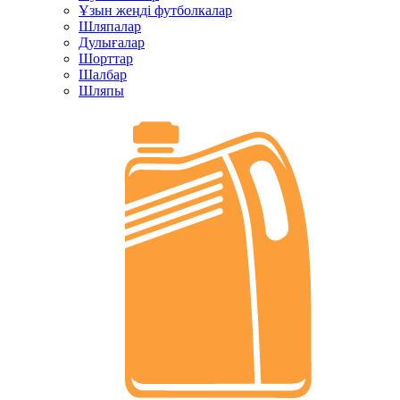
Ұзын жеңді футболкалар
Шляпалар
Дулығалар
Шорттар
Шалбар
Шляпы