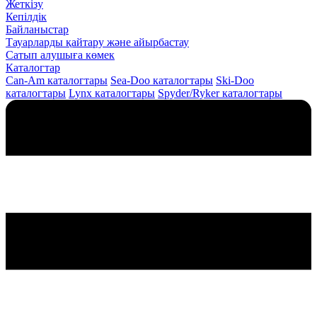
Жеткізу
Кепілдік
Байланыстар
Тауарларды қайтару және айырбастау
Сатып алушыға көмек
Каталогтар
Can-Am каталогтары
Sea-Doo каталогтары
Ski-Doo
каталогтары
Lynx каталогтары
Spyder/Ryker каталогтары