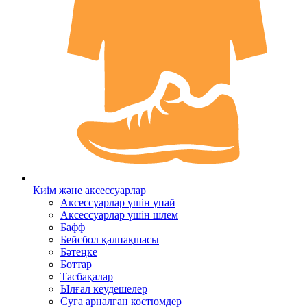
Киім және аксессуарлар
Аксессуарлар үшін ұпай
Аксессуарлар үшін шлем
Бафф
Бейсбол қалпақшасы
Бәтеңке
Боттар
Тасбақалар
Ылғал кеудешелер
Суға арналған костюмдер