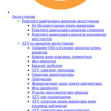
Аксессуарлар
Реактивті шаңғыларға арналған аксессуарлар
Jet Ski корпусының керек-жарақтары
Реактивті шаңғыларға арналған стикерлер
Реактивті шаңғыларға арналған қаптамалар
мен тенттер
ATV-ға арналған аксессуарлар
Outlander 6X6 үлгілеріне арналған керек-
жарақтар
Бампер және қорғаныс элементтері
Жел әйнектері
Бақылау жүйелері
ATV сырғанау тақталары
Орындық жиынтықтары
Лебедкалар
Жарықтандыру және электр жабдықтары
Жүк шешімдері
Рульдік дөңгелектер мен айналар
ATV қар тазалағыштар
ATV спорттық керек-жарақтары және
қосымша жабдықтар
ATV тіректері мен кронштейндері