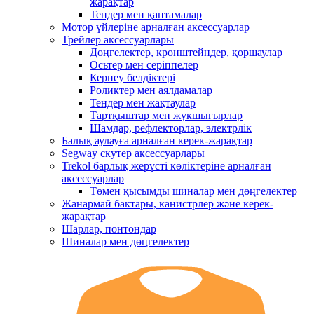
жарақтар
Тендер мен қаптамалар
Мотор үйлеріне арналған аксессуарлар
Трейлер аксессуарлары
Дөңгелектер, кронштейндер, қоршаулар
Осьтер мен серіппелер
Кернеу белдіктері
Роликтер мен аялдамалар
Тендер мен жақтаулар
Тартқыштар мен жүкшығырлар
Шамдар, рефлекторлар, электрлік
Балық аулауға арналған керек-жарақтар
Segway скутер аксессуарлары
Trekol барлық жерүсті көліктеріне арналған
аксессуарлар
Төмен қысымды шиналар мен дөңгелектер
Жанармай бактары, канистрлер және керек-
жарақтар
Шарлар, понтондар
Шиналар мен дөңгелектер