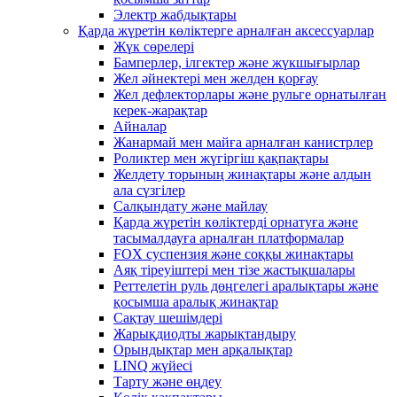
Электр жабдықтары
Қарда жүретін көліктерге арналған аксессуарлар
Жүк сөрелері
Бамперлер, ілгектер және жүкшығырлар
Жел әйнектері мен желден қорғау
Жел дефлекторлары және рульге орнатылған
керек-жарақтар
Айналар
Жанармай мен майға арналған канистрлер
Роликтер мен жүгіргіш қақпақтары
Желдету торының жинақтары және алдын
ала сүзгілер
Салқындату және майлау
Қарда жүретін көліктерді орнатуға және
тасымалдауға арналған платформалар
FOX суспензия және соққы жинақтары
Аяқ тіреуіштері мен тізе жастықшалары
Реттелетін руль дөңгелегі аралықтары және
қосымша аралық жинақтар
Сақтау шешімдері
Жарықдиодты жарықтандыру
Орындықтар мен арқалықтар
LINQ жүйесі
Тарту және өңдеу