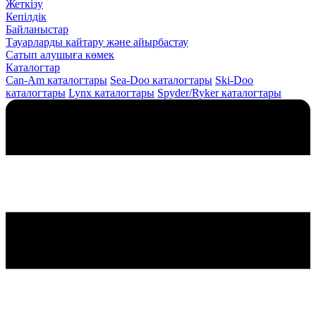
Жеткізу
Кепілдік
Байланыстар
Тауарларды қайтару және айырбастау
Сатып алушыға көмек
Каталогтар
Can-Am каталогтары
Sea-Doo каталогтары
Ski-Doo
каталогтары
Lynx каталогтары
Spyder/Ryker каталогтары