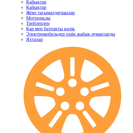
Қайықтар
Қайықтар
Жеке тасымалдаушылар
Мотоциклы
Трейлерлер
Қар мен батпақты көлік
Электромобильдер үшін жабық аумақтарды
Яхталар