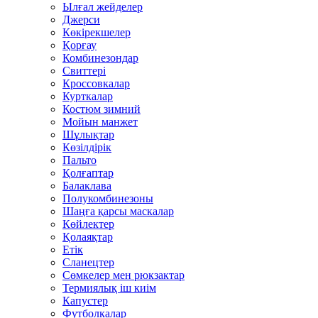
Ылғал жейделер
Джерси
Көкірекшелер
Қорғау
Комбинезондар
Свиттері
Кроссовкалар
Курткалар
Костюм зимний
Мойын манжет
Шұлықтар
Көзілдірік
Пальто
Қолғаптар
Балаклава
Полукомбинезоны
Шаңға қарсы маскалар
Көйлектер
Қолаяқтар
Етік
Сланецтер
Сөмкелер мен рюкзактар
Термиялық іш киім
Капустер
Футболкалар