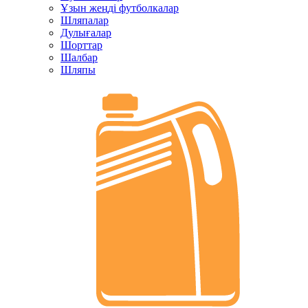
Ұзын жеңді футболкалар
Шляпалар
Дулығалар
Шорттар
Шалбар
Шляпы