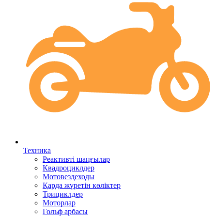
Техника
Реактивті шаңғылар
Квадроциклдер
Мотовездеходы
Қарда жүретін көліктер
Трициклдер
Моторлар
Гольф арбасы