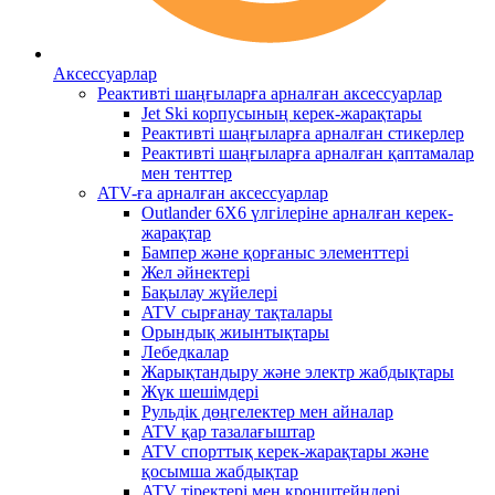
Аксессуарлар
Реактивті шаңғыларға арналған аксессуарлар
Jet Ski корпусының керек-жарақтары
Реактивті шаңғыларға арналған стикерлер
Реактивті шаңғыларға арналған қаптамалар
мен тенттер
ATV-ға арналған аксессуарлар
Outlander 6X6 үлгілеріне арналған керек-
жарақтар
Бампер және қорғаныс элементтері
Жел әйнектері
Бақылау жүйелері
ATV сырғанау тақталары
Орындық жиынтықтары
Лебедкалар
Жарықтандыру және электр жабдықтары
Жүк шешімдері
Рульдік дөңгелектер мен айналар
ATV қар тазалағыштар
ATV спорттық керек-жарақтары және
қосымша жабдықтар
ATV тіректері мен кронштейндері