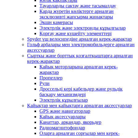
Көлік қақпақтары
Тауарларды сақтау және тасымалдау
Қарда жүретін көліктерге арналған
эксклюзивті жапсырма жинақтары
Экшн камерасы
Электрлік және электронды құрылғылар
Қорғау және күшейту элементтері
Spyder үш велосипедіне арналған керек-жарақтар
Гольф арбалары мен электромобильдерге арналған
аксессуарлар
Сыртқы және борттық қозғалтқыштарға арналған
керек-жарақтар
Қайық моторларына арналған керек-
жарақтар
Пропеллер
Рули
Дроссельді кері кабельдер және рульдік
басқару механизмдері
Электрлік құрылғылар
Қайықтар мен қайықтарға арналған аксессуарлар
GPS және навигаторлар
Қайық аксессуарлары
Қанаттар, арқандар, якорьдер
Радиомагнитофондар
Оларға арналған сорғылар мен керек-