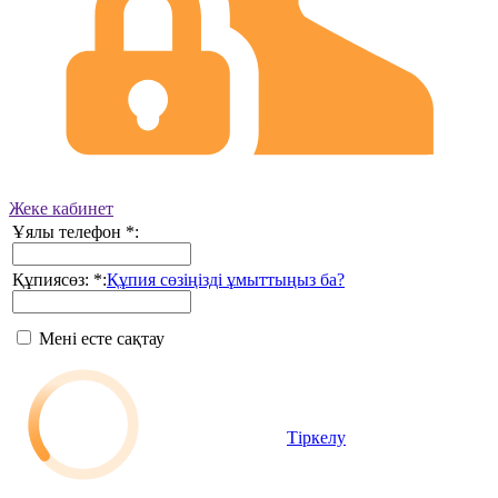
Жеке кабинет
Ұялы телефон
*
:
Құпиясөз:
*
:
Құпия сөзіңізді ұмыттыңыз ба?
Мені есте сақтау
Тіркелу