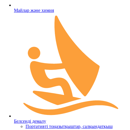
Майлар және химия
Белсенді демалу
Портативті тоңазытқыштар, салқындатқыш