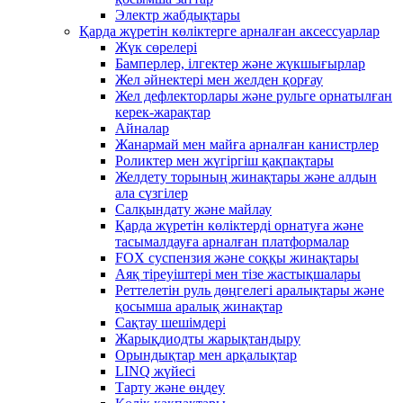
Электр жабдықтары
Қарда жүретін көліктерге арналған аксессуарлар
Жүк сөрелері
Бамперлер, ілгектер және жүкшығырлар
Жел әйнектері мен желден қорғау
Жел дефлекторлары және рульге орнатылған
керек-жарақтар
Айналар
Жанармай мен майға арналған канистрлер
Роликтер мен жүгіргіш қақпақтары
Желдету торының жинақтары және алдын
ала сүзгілер
Салқындату және майлау
Қарда жүретін көліктерді орнатуға және
тасымалдауға арналған платформалар
FOX суспензия және соққы жинақтары
Аяқ тіреуіштері мен тізе жастықшалары
Реттелетін руль дөңгелегі аралықтары және
қосымша аралық жинақтар
Сақтау шешімдері
Жарықдиодты жарықтандыру
Орындықтар мен арқалықтар
LINQ жүйесі
Тарту және өңдеу