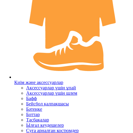
Киім және аксессуарлар
Аксессуарлар үшін ұпай
Аксессуарлар үшін шлем
Бафф
Бейсбол қалпақшасы
Бәтеңке
Боттар
Тасбақалар
Ылғал кеудешелер
Суға арналған костюмдер