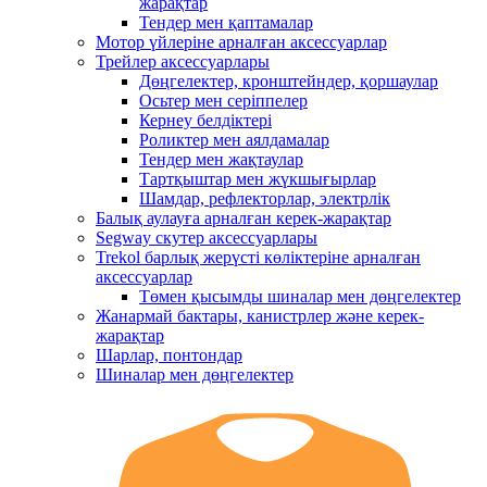
жарақтар
Тендер мен қаптамалар
Мотор үйлеріне арналған аксессуарлар
Трейлер аксессуарлары
Дөңгелектер, кронштейндер, қоршаулар
Осьтер мен серіппелер
Кернеу белдіктері
Роликтер мен аялдамалар
Тендер мен жақтаулар
Тартқыштар мен жүкшығырлар
Шамдар, рефлекторлар, электрлік
Балық аулауға арналған керек-жарақтар
Segway скутер аксессуарлары
Trekol барлық жерүсті көліктеріне арналған
аксессуарлар
Төмен қысымды шиналар мен дөңгелектер
Жанармай бактары, канистрлер және керек-
жарақтар
Шарлар, понтондар
Шиналар мен дөңгелектер