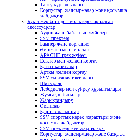
Тарту құрылғылары
Корпустар, жапсырмалар және қосымша
жабдықтар
Бүкіл жер бетіндегі көліктерге арналған
аксессуарлар
Аудио және байланыс жүйелері
SSV тіректері
Бампер және қорғаныс
Әйнектер мен айналар
APACHE трек жүйесі
Есіктер мен желден қорғау
Қатты кабиналар
Артқы желден қорғау
SSV сырғанау тақталары
Шатырлар
Лебедкалар мен сүйреу құрылғылары
Жұмсақ кабиналар
Жарықтандыру
Орындар
Қар тазалағыштар
SSV спорттық керек-жарақтары және
қосымша жабдықтар
SSV тіректері мен жақшалары
Корпустар, жапсырмалар және басқа да
қосымша заттар