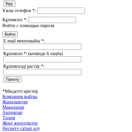
Ұялы телефон
*
:
Құпиясөз:
*
:
Войти с помощью пароля
E-mail мекенжайы
*
:
Құпиясөз
*
:
(кемінде 6 таңба)
Құпиясөзді растау
*
:
*
Міндетті өрістер
Компания жайлы
Жаңалықтар
Мақалалар
Акциялар
Төлем
Жеке жеңілдіктер
Несиеге сатып алу