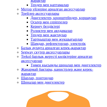
жарақтар
Тендер мен қаптамалар
Мотор үйлеріне арналған аксессуарлар
Трейлер аксессуарлары
Дөңгелектер, кронштейндер, қоршаулар
Осьтер мен серіппелер
Кернеу белдіктері
Роликтер мен аялдамалар
Тендер мен жақтаулар
Тартқыштар мен жүкшығырлар
Шамдар, рефлекторлар, электрлік
Балық аулауға арналған керек-жарақтар
Segway скутер аксессуарлары
Trekol барлық жерүсті көліктеріне арналған
аксессуарлар
Төмен қысымды шиналар мен дөңгелектер
Жанармай бактары, канистрлер және керек-
жарақтар
Шарлар, понтондар
Шиналар мен дөңгелектер