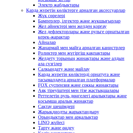
Электр жабдықтары
Қарда жүретін көліктерге арналған аксессуарлар
Жүк сөрелері
Бамперлер, ілгектер және жүкшығырлар
Жел әйнектері мен желден қорғау
Жел дефлекторлары және рульге орнатылған
керек-жарақтар
Айналар
Жанармай мен майға арналған канистрлер
Роликтер мен жүгіргіш қақпақтары
Желдету торының жинақтары және алдын
ала сүзгілер
Салқындату және майлау
Қарда жүретін көліктерді орнатуға және
тасымалдауға арналған платформалар
FOX суспензия және соққы жинақтары
Аяқ тіреуіштері мен тізе жастықшалары
Реттелетін руль дөңгелегі аралықтары және
қосымша аралық жинақтар
Сақтау шешімдері
Жарықдиодты жарықтандыру
Орындықтар мен арқалықтар
LINQ жүйесі
Тарту және өңдеу