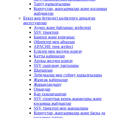
Тарту құрылғылары
Корпустар, жапсырмалар және қосымша
жабдықтар
Бүкіл жер бетіндегі көліктерге арналған
аксессуарлар
Аудио және байланыс жүйелері
SSV тіректері
Бампер және қорғаныс
Әйнектер мен айналар
APACHE трек жүйесі
Есіктер мен желден қорғау
Қатты кабиналар
Артқы желден қорғау
SSV сырғанау тақталары
Шатырлар
Лебедкалар мен сүйреу құрылғылары
Жұмсақ кабиналар
Жарықтандыру
Орындар
Қар тазалағыштар
SSV спорттық керек-жарақтары және
қосымша жабдықтар
SSV тіректері мен жақшалары
Корпустар, жапсырмалар және басқа да
қосымша заттар