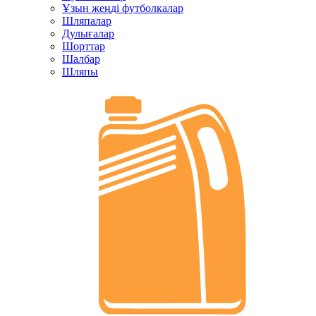
Ұзын жеңді футболкалар
Шляпалар
Дулығалар
Шорттар
Шалбар
Шляпы