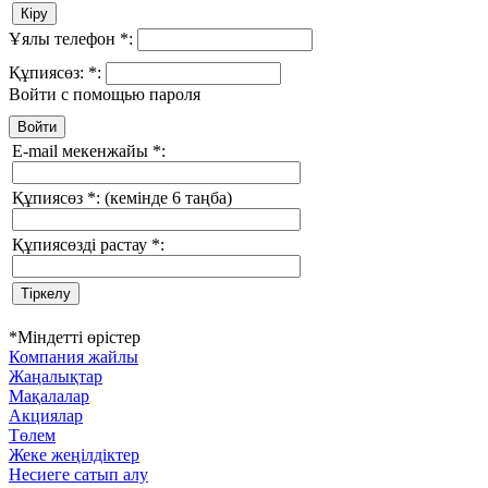
Ұялы телефон
*
:
Құпиясөз:
*
:
Войти с помощью пароля
E-mail мекенжайы
*
:
Құпиясөз
*
:
(кемінде 6 таңба)
Құпиясөзді растау
*
:
*
Міндетті өрістер
Компания жайлы
Жаңалықтар
Мақалалар
Акциялар
Төлем
Жеке жеңілдіктер
Несиеге сатып алу