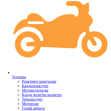
Техника
Реактивті шаңғылар
Квадроциклдер
Мотовездеходы
Қарда жүретін көліктер
Трициклдер
Моторлар
Гольф арбасы