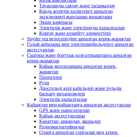
Көлік қақпақтары
Тауарларды сақтау және тасымалдау
Қарда жүретін көліктерге арналған
эксклюзивті жапсырма жинақтары
Экшн камерасы
Электрлік және электронды құрылғылар
Қорғау және күшейту элементтері
Spyder үш велосипедіне арналған керек-жарақтар
Гольф арбалары мен электромобильдерге арналған
аксессуарлар
Сыртқы және борттық қозғалтқыштарға арналған
керек-жарақтар
Қайық моторларына арналған керек-
жарақтар
Пропеллер
Рули
Дроссельді кері кабельдер және рульдік
басқару механизмдері
Электрлік құрылғылар
Қайықтар мен қайықтарға арналған аксессуарлар
GPS және навигаторлар
Қайық аксессуарлары
Қанаттар, арқандар, якорьдер
Радиомагнитофондар
Оларға арналған сорғылар мен керек-