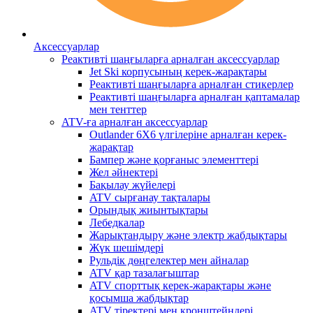
Аксессуарлар
Реактивті шаңғыларға арналған аксессуарлар
Jet Ski корпусының керек-жарақтары
Реактивті шаңғыларға арналған стикерлер
Реактивті шаңғыларға арналған қаптамалар
мен тенттер
ATV-ға арналған аксессуарлар
Outlander 6X6 үлгілеріне арналған керек-
жарақтар
Бампер және қорғаныс элементтері
Жел әйнектері
Бақылау жүйелері
ATV сырғанау тақталары
Орындық жиынтықтары
Лебедкалар
Жарықтандыру және электр жабдықтары
Жүк шешімдері
Рульдік дөңгелектер мен айналар
ATV қар тазалағыштар
ATV спорттық керек-жарақтары және
қосымша жабдықтар
ATV тіректері мен кронштейндері