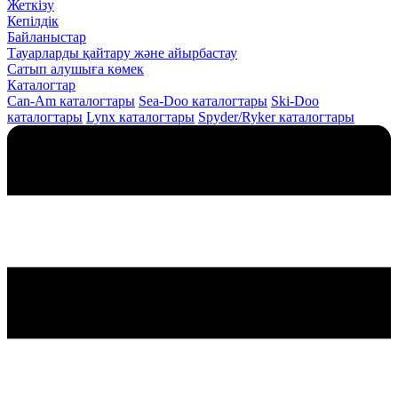
Жеткізу
Кепілдік
Байланыстар
Тауарларды қайтару және айырбастау
Сатып алушыға көмек
Каталогтар
Can-Am каталогтары
Sea-Doo каталогтары
Ski-Doo
каталогтары
Lynx каталогтары
Spyder/Ryker каталогтары