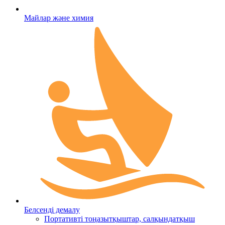
Майлар және химия
Белсенді демалу
Портативті тоңазытқыштар, салқындатқыш