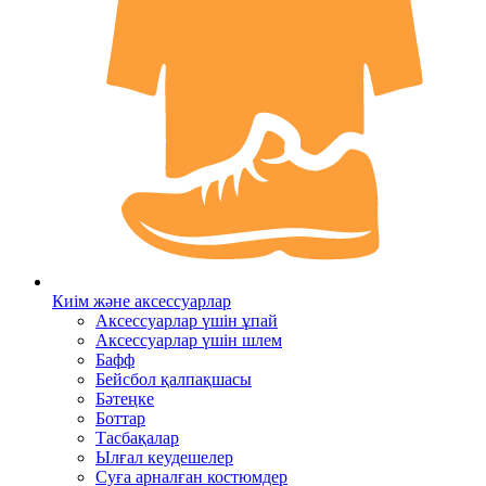
Киім және аксессуарлар
Аксессуарлар үшін ұпай
Аксессуарлар үшін шлем
Бафф
Бейсбол қалпақшасы
Бәтеңке
Боттар
Тасбақалар
Ылғал кеудешелер
Суға арналған костюмдер