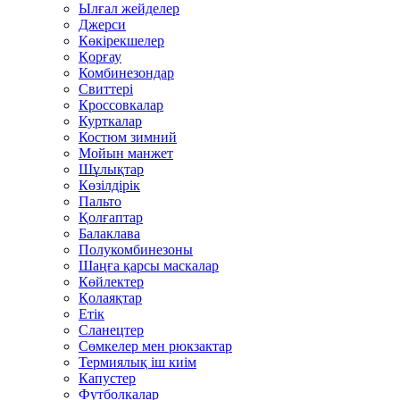
Ылғал жейделер
Джерси
Көкірекшелер
Қорғау
Комбинезондар
Свиттері
Кроссовкалар
Курткалар
Костюм зимний
Мойын манжет
Шұлықтар
Көзілдірік
Пальто
Қолғаптар
Балаклава
Полукомбинезоны
Шаңға қарсы маскалар
Көйлектер
Қолаяқтар
Етік
Сланецтер
Сөмкелер мен рюкзактар
Термиялық іш киім
Капустер
Футболкалар