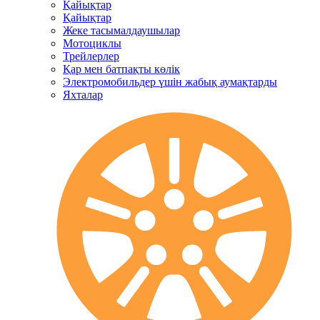
Қайықтар
Қайықтар
Жеке тасымалдаушылар
Мотоциклы
Трейлерлер
Қар мен батпақты көлік
Электромобильдер үшін жабық аумақтарды
Яхталар