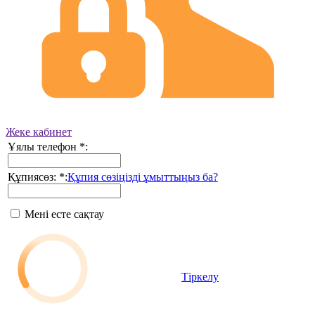
Жеке кабинет
Ұялы телефон
*
:
Құпиясөз:
*
:
Құпия сөзіңізді ұмыттыңыз ба?
Мені есте сақтау
Тіркелу