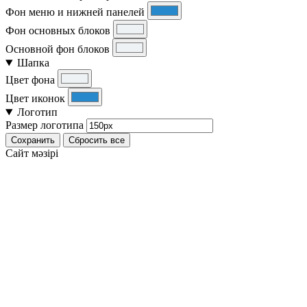
Фон меню и нижней панелей
Фон основных блоков
Основной фон блоков
Шапка
Цвет фона
Цвет иконок
Логотип
Размер логотипа
Сохранить
Сбросить все
Cайт мәзірі