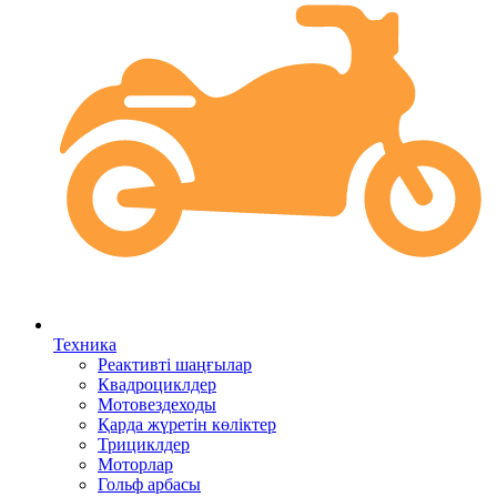
Техника
Реактивті шаңғылар
Квадроциклдер
Мотовездеходы
Қарда жүретін көліктер
Трициклдер
Моторлар
Гольф арбасы