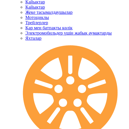
Қайықтар
Қайықтар
Жеке тасымалдаушылар
Мотоциклы
Трейлерлер
Қар мен батпақты көлік
Электромобильдер үшін жабық аумақтарды
Яхталар