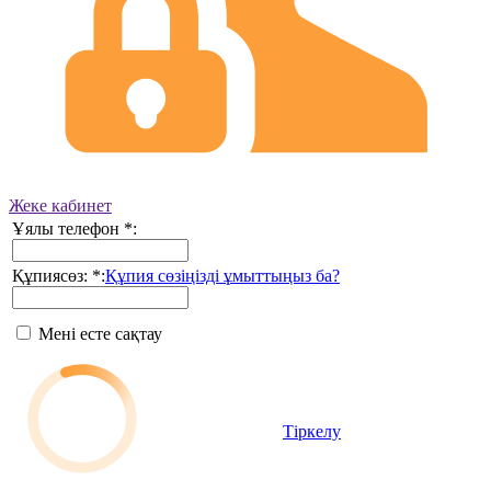
Жеке кабинет
Ұялы телефон
*
:
Құпиясөз:
*
:
Құпия сөзіңізді ұмыттыңыз ба?
Мені есте сақтау
Тіркелу