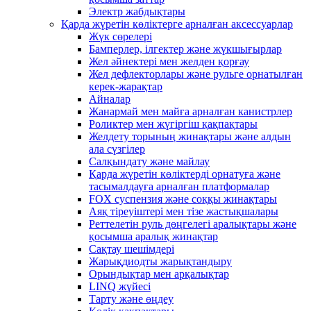
Электр жабдықтары
Қарда жүретін көліктерге арналған аксессуарлар
Жүк сөрелері
Бамперлер, ілгектер және жүкшығырлар
Жел әйнектері мен желден қорғау
Жел дефлекторлары және рульге орнатылған
керек-жарақтар
Айналар
Жанармай мен майға арналған канистрлер
Роликтер мен жүгіргіш қақпақтары
Желдету торының жинақтары және алдын
ала сүзгілер
Салқындату және майлау
Қарда жүретін көліктерді орнатуға және
тасымалдауға арналған платформалар
FOX суспензия және соққы жинақтары
Аяқ тіреуіштері мен тізе жастықшалары
Реттелетін руль дөңгелегі аралықтары және
қосымша аралық жинақтар
Сақтау шешімдері
Жарықдиодты жарықтандыру
Орындықтар мен арқалықтар
LINQ жүйесі
Тарту және өңдеу