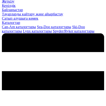
Жеткізу
Кепілдік
Байланыстар
Тауарларды қайтару және айырбастау
Сатып алушыға көмек
Каталогтар
Can-Am каталогтары
Sea-Doo каталогтары
Ski-Doo
каталогтары
Lynx каталогтары
Spyder/Ryker каталогтары