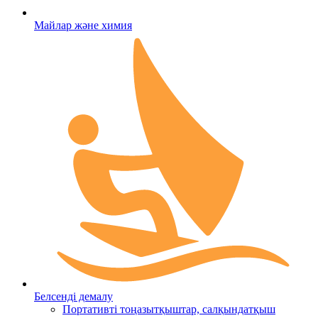
Майлар және химия
Белсенді демалу
Портативті тоңазытқыштар, салқындатқыш