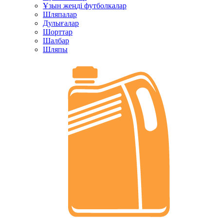
Ұзын жеңді футболкалар
Шляпалар
Дулығалар
Шорттар
Шалбар
Шляпы