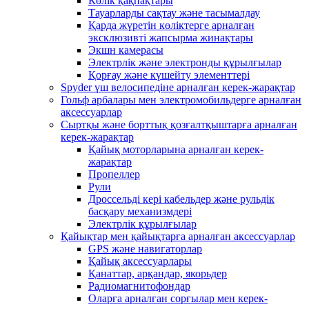
Көлік қақпақтары
Тауарларды сақтау және тасымалдау
Қарда жүретін көліктерге арналған
эксклюзивті жапсырма жинақтары
Экшн камерасы
Электрлік және электронды құрылғылар
Қорғау және күшейту элементтері
Spyder үш велосипедіне арналған керек-жарақтар
Гольф арбалары мен электромобильдерге арналған
аксессуарлар
Сыртқы және борттық қозғалтқыштарға арналған
керек-жарақтар
Қайық моторларына арналған керек-
жарақтар
Пропеллер
Рули
Дроссельді кері кабельдер және рульдік
басқару механизмдері
Электрлік құрылғылар
Қайықтар мен қайықтарға арналған аксессуарлар
GPS және навигаторлар
Қайық аксессуарлары
Қанаттар, арқандар, якорьдер
Радиомагнитофондар
Оларға арналған сорғылар мен керек-