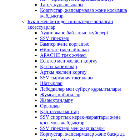
Тарту құрылғылары
Корпустар, жапсырмалар және қосымша
жабдықтар
Бүкіл жер бетіндегі көліктерге арналған
аксессуарлар
Аудио және байланыс жүйелері
SSV тіректері
Бампер және қорғаныс
Әйнектер мен айналар
APACHE трек жүйесі
Есіктер мен желден қорғау
Қатты кабиналар
Артқы желден қорғау
SSV сырғанау тақталары
Шатырлар
Лебедкалар мен сүйреу құрылғылары
Жұмсақ кабиналар
Жарықтандыру
Орындар
Қар тазалағыштар
SSV спорттық керек-жарақтары және
қосымша жабдықтар
SSV тіректері мен жақшалары
Корпустар, жапсырмалар және басқа да
қосымша заттар