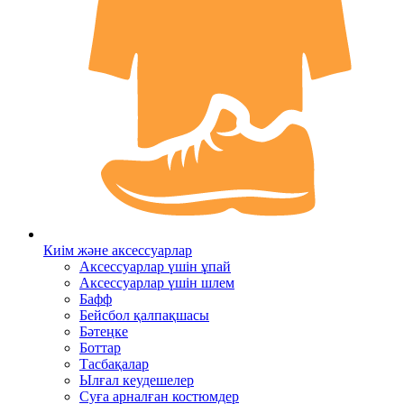
Киім және аксессуарлар
Аксессуарлар үшін ұпай
Аксессуарлар үшін шлем
Бафф
Бейсбол қалпақшасы
Бәтеңке
Боттар
Тасбақалар
Ылғал кеудешелер
Суға арналған костюмдер