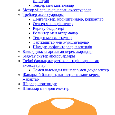
жарақтар
Тендер мен қаптамалар
Мотор үйлеріне арналған аксессуарлар
Трейлер аксессуарлары
Дөңгелектер, кронштейндер, қоршаулар
Осьтер мен серіппелер
Кернеу белдіктері
Роликтер мен аялдамалар
Тендер мен жақтаулар
Тартқыштар мен жүкшығырлар
Шамдар, рефлекторлар, электрлік
Балық аулауға арналған керек-жарақтар
Segway скутер аксессуарлары
Trekol барлық жерүсті көліктеріне арналған
аксессуарлар
Төмен қысымды шиналар мен дөңгелектер
Жанармай бактары, канистрлер және керек-
жарақтар
Шарлар, понтондар
Шиналар мен дөңгелектер