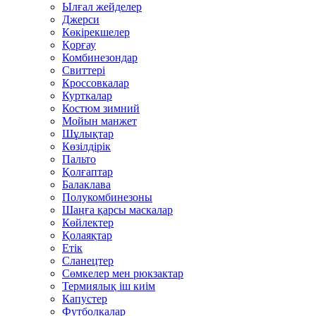
Ылғал жейделер
Джерси
Көкірекшелер
Қорғау
Комбинезондар
Свиттері
Кроссовкалар
Курткалар
Костюм зимний
Мойын манжет
Шұлықтар
Көзілдірік
Пальто
Қолғаптар
Балаклава
Полукомбинезоны
Шаңға қарсы маскалар
Көйлектер
Қолаяқтар
Етік
Сланецтер
Сөмкелер мен рюкзактар
Термиялық іш киім
Капустер
Футболкалар