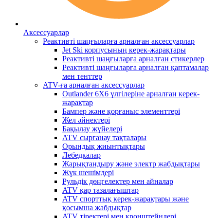
Аксессуарлар
Реактивті шаңғыларға арналған аксессуарлар
Jet Ski корпусының керек-жарақтары
Реактивті шаңғыларға арналған стикерлер
Реактивті шаңғыларға арналған қаптамалар
мен тенттер
ATV-ға арналған аксессуарлар
Outlander 6X6 үлгілеріне арналған керек-
жарақтар
Бампер және қорғаныс элементтері
Жел әйнектері
Бақылау жүйелері
ATV сырғанау тақталары
Орындық жиынтықтары
Лебедкалар
Жарықтандыру және электр жабдықтары
Жүк шешімдері
Рульдік дөңгелектер мен айналар
ATV қар тазалағыштар
ATV спорттық керек-жарақтары және
қосымша жабдықтар
ATV тіректері мен кронштейндері