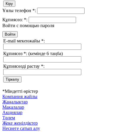
Ұялы телефон
*
:
Құпиясөз:
*
:
Войти с помощью пароля
E-mail мекенжайы
*
:
Құпиясөз
*
:
(кемінде 6 таңба)
Құпиясөзді растау
*
:
*
Міндетті өрістер
Компания жайлы
Жаңалықтар
Мақалалар
Акциялар
Төлем
Жеке жеңілдіктер
Несиеге сатып алу