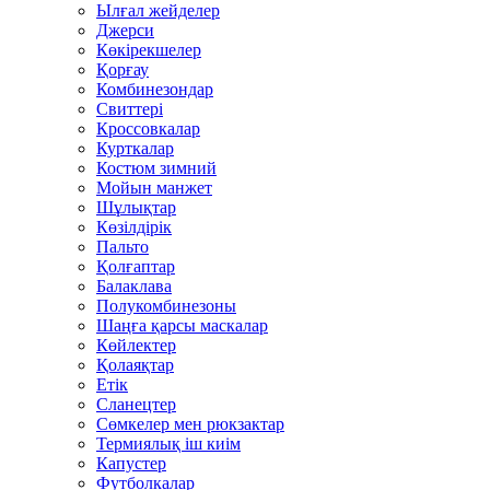
Ылғал жейделер
Джерси
Көкірекшелер
Қорғау
Комбинезондар
Свиттері
Кроссовкалар
Курткалар
Костюм зимний
Мойын манжет
Шұлықтар
Көзілдірік
Пальто
Қолғаптар
Балаклава
Полукомбинезоны
Шаңға қарсы маскалар
Көйлектер
Қолаяқтар
Етік
Сланецтер
Сөмкелер мен рюкзактар
Термиялық іш киім
Капустер
Футболкалар