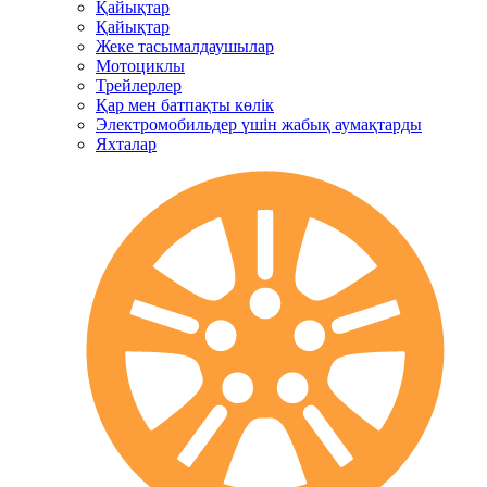
Қайықтар
Қайықтар
Жеке тасымалдаушылар
Мотоциклы
Трейлерлер
Қар мен батпақты көлік
Электромобильдер үшін жабық аумақтарды
Яхталар