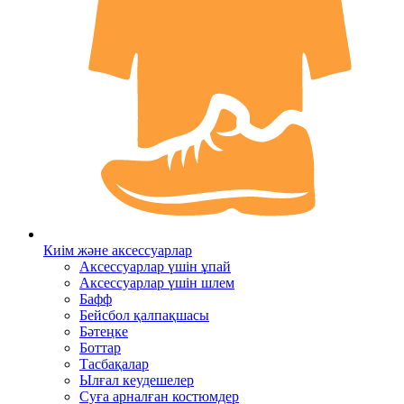
Киім және аксессуарлар
Аксессуарлар үшін ұпай
Аксессуарлар үшін шлем
Бафф
Бейсбол қалпақшасы
Бәтеңке
Боттар
Тасбақалар
Ылғал кеудешелер
Суға арналған костюмдер