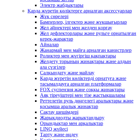
Электр жабдықтары
Қарда жүретін көліктерге арналған аксессуарлар
Жүк сөрелері
Бамперлер, ілгектер және жүкшығырлар
Жел әйнектері мен желден қорғау
Жел дефлекторлары және рульге орнатылған
керек-жарақтар
Айналар
Жанармай мен майға арналған канистрлер
Роликтер мен жүгіргіш қақпақтары
Желдету торының жинақтары және алдын
ала сүзгілер
Салқындату және майлау
Қарда жүретін көліктерді орнатуға және
тасымалдауға арналған платформалар
FOX суспензия және соққы жинақтары
Аяқ тіреуіштері мен тізе жастықшалары
Реттелетін руль дөңгелегі аралықтары және
қосымша аралық жинақтар
Сақтау шешімдері
Жарықдиодты жарықтандыру
Орындықтар мен арқалықтар
LINQ жүйесі
Тарту және өңдеу