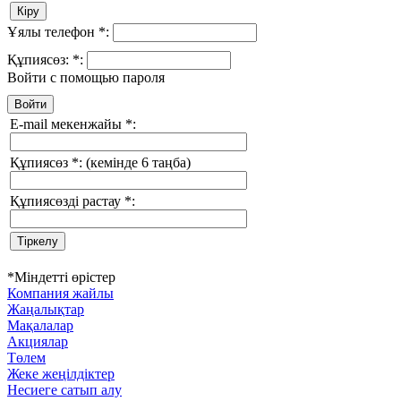
Ұялы телефон
*
:
Құпиясөз:
*
:
Войти с помощью пароля
E-mail мекенжайы
*
:
Құпиясөз
*
:
(кемінде 6 таңба)
Құпиясөзді растау
*
:
*
Міндетті өрістер
Компания жайлы
Жаңалықтар
Мақалалар
Акциялар
Төлем
Жеке жеңілдіктер
Несиеге сатып алу