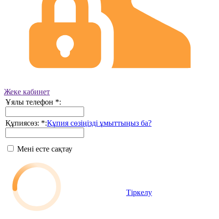
Жеке кабинет
Ұялы телефон
*
:
Құпиясөз:
*
:
Құпия сөзіңізді ұмыттыңыз ба?
Мені есте сақтау
Тіркелу