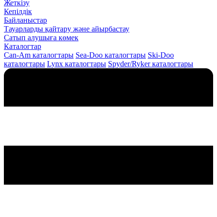
Жеткізу
Кепілдік
Байланыстар
Тауарларды қайтару және айырбастау
Сатып алушыға көмек
Каталогтар
Can-Am каталогтары
Sea-Doo каталогтары
Ski-Doo
каталогтары
Lynx каталогтары
Spyder/Ryker каталогтары