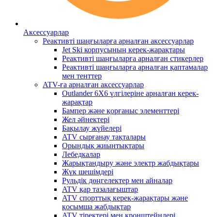
Аксессуарлар
Реактивті шаңғыларға арналған аксессуарлар
Jet Ski корпусының керек-жарақтары
Реактивті шаңғыларға арналған стикерлер
Реактивті шаңғыларға арналған қаптамалар
мен тенттер
ATV-ға арналған аксессуарлар
Outlander 6X6 үлгілеріне арналған керек-
жарақтар
Бампер және қорғаныс элементтері
Жел әйнектері
Бақылау жүйелері
ATV сырғанау тақталары
Орындық жиынтықтары
Лебедкалар
Жарықтандыру және электр жабдықтары
Жүк шешімдері
Рульдік дөңгелектер мен айналар
ATV қар тазалағыштар
ATV спорттық керек-жарақтары және
қосымша жабдықтар
ATV тіректері мен кронштейндері