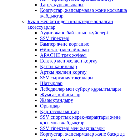
Тарту құрылғылары
Корпустар, жапсырмалар және қосымша
жабдықтар
Бүкіл жер бетіндегі көліктерге арналған
аксессуарлар
Аудио және байланыс жүйелері
SSV тіректері
Бампер және қорғаныс
Әйнектер мен айналар
APACHE трек жүйесі
Есіктер мен желден қорғау
Қатты кабиналар
Артқы желден қорғау
SSV сырғанау тақталары
Шатырлар
Лебедкалар мен сүйреу құрылғылары
Жұмсақ кабиналар
Жарықтандыру
Орындар
Қар тазалағыштар
SSV спорттық керек-жарақтары және
қосымша жабдықтар
SSV тіректері мен жақшалары
Корпустар, жапсырмалар және басқа да
қосымша заттар