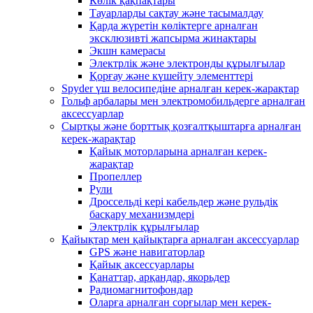
Көлік қақпақтары
Тауарларды сақтау және тасымалдау
Қарда жүретін көліктерге арналған
эксклюзивті жапсырма жинақтары
Экшн камерасы
Электрлік және электронды құрылғылар
Қорғау және күшейту элементтері
Spyder үш велосипедіне арналған керек-жарақтар
Гольф арбалары мен электромобильдерге арналған
аксессуарлар
Сыртқы және борттық қозғалтқыштарға арналған
керек-жарақтар
Қайық моторларына арналған керек-
жарақтар
Пропеллер
Рули
Дроссельді кері кабельдер және рульдік
басқару механизмдері
Электрлік құрылғылар
Қайықтар мен қайықтарға арналған аксессуарлар
GPS және навигаторлар
Қайық аксессуарлары
Қанаттар, арқандар, якорьдер
Радиомагнитофондар
Оларға арналған сорғылар мен керек-