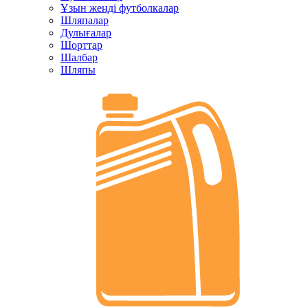
Ұзын жеңді футболкалар
Шляпалар
Дулығалар
Шорттар
Шалбар
Шляпы