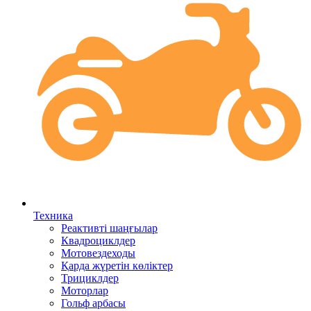
Техника
Реактивті шаңғылар
Квадроциклдер
Мотовездеходы
Қарда жүретін көліктер
Трициклдер
Моторлар
Гольф арбасы