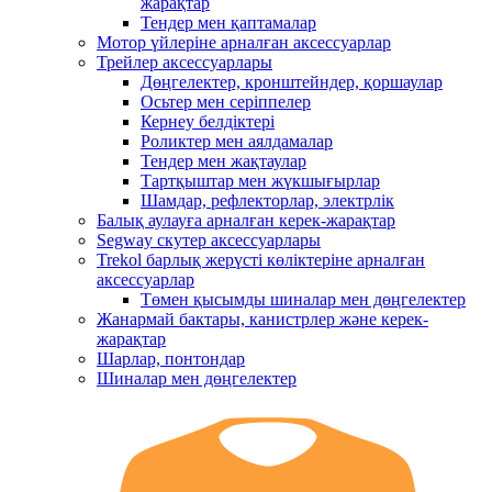
жарақтар
Тендер мен қаптамалар
Мотор үйлеріне арналған аксессуарлар
Трейлер аксессуарлары
Дөңгелектер, кронштейндер, қоршаулар
Осьтер мен серіппелер
Кернеу белдіктері
Роликтер мен аялдамалар
Тендер мен жақтаулар
Тартқыштар мен жүкшығырлар
Шамдар, рефлекторлар, электрлік
Балық аулауға арналған керек-жарақтар
Segway скутер аксессуарлары
Trekol барлық жерүсті көліктеріне арналған
аксессуарлар
Төмен қысымды шиналар мен дөңгелектер
Жанармай бактары, канистрлер және керек-
жарақтар
Шарлар, понтондар
Шиналар мен дөңгелектер