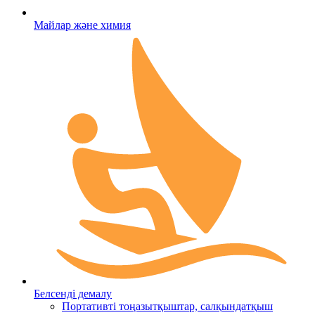
Майлар және химия
Белсенді демалу
Портативті тоңазытқыштар, салқындатқыш