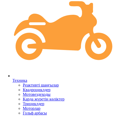
Техника
Реактивті шаңғылар
Квадроциклдер
Мотовездеходы
Қарда жүретін көліктер
Трициклдер
Моторлар
Гольф арбасы