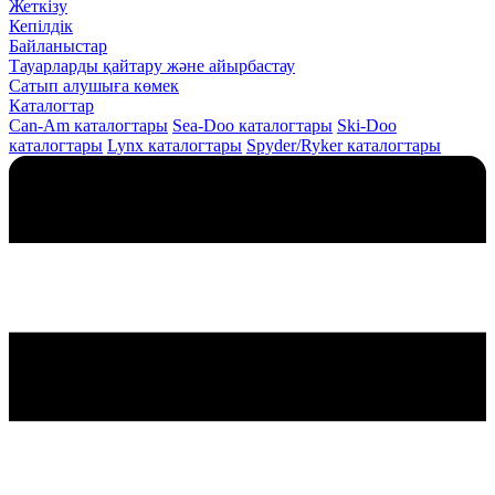
Жеткізу
Кепілдік
Байланыстар
Тауарларды қайтару және айырбастау
Сатып алушыға көмек
Каталогтар
Can-Am каталогтары
Sea-Doo каталогтары
Ski-Doo
каталогтары
Lynx каталогтары
Spyder/Ryker каталогтары