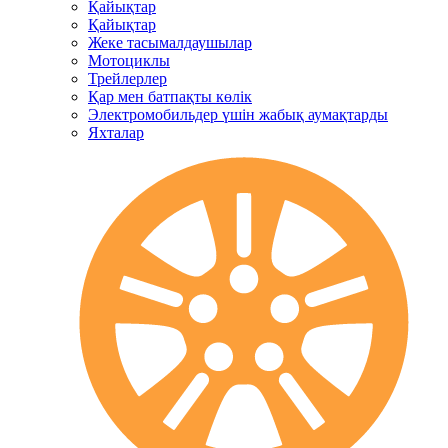
Қайықтар
Қайықтар
Жеке тасымалдаушылар
Мотоциклы
Трейлерлер
Қар мен батпақты көлік
Электромобильдер үшін жабық аумақтарды
Яхталар