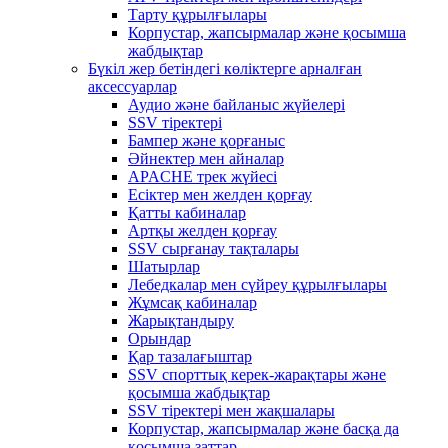
Тарту құрылғылары
Корпустар, жапсырмалар және қосымша
жабдықтар
Бүкіл жер бетіндегі көліктерге арналған
аксессуарлар
Аудио және байланыс жүйелері
SSV тіректері
Бампер және қорғаныс
Әйнектер мен айналар
APACHE трек жүйесі
Есіктер мен желден қорғау
Қатты кабиналар
Артқы желден қорғау
SSV сырғанау тақталары
Шатырлар
Лебедкалар мен сүйреу құрылғылары
Жұмсақ кабиналар
Жарықтандыру
Орындар
Қар тазалағыштар
SSV спорттық керек-жарақтары және
қосымша жабдықтар
SSV тіректері мен жақшалары
Корпустар, жапсырмалар және басқа да
қосымша заттар