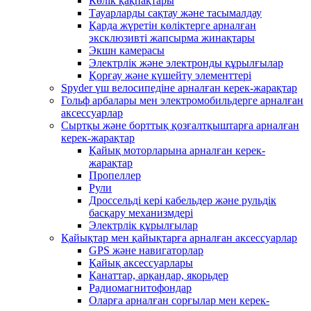
Көлік қақпақтары
Тауарларды сақтау және тасымалдау
Қарда жүретін көліктерге арналған
эксклюзивті жапсырма жинақтары
Экшн камерасы
Электрлік және электронды құрылғылар
Қорғау және күшейту элементтері
Spyder үш велосипедіне арналған керек-жарақтар
Гольф арбалары мен электромобильдерге арналған
аксессуарлар
Сыртқы және борттық қозғалтқыштарға арналған
керек-жарақтар
Қайық моторларына арналған керек-
жарақтар
Пропеллер
Рули
Дроссельді кері кабельдер және рульдік
басқару механизмдері
Электрлік құрылғылар
Қайықтар мен қайықтарға арналған аксессуарлар
GPS және навигаторлар
Қайық аксессуарлары
Қанаттар, арқандар, якорьдер
Радиомагнитофондар
Оларға арналған сорғылар мен керек-