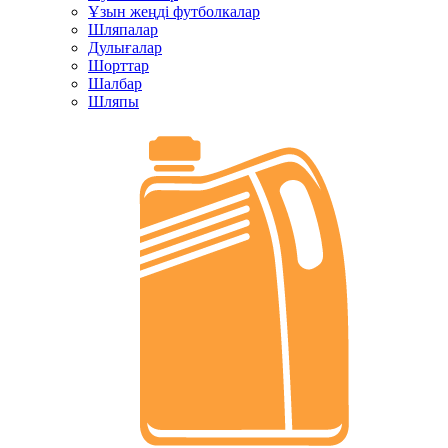
Ұзын жеңді футболкалар
Шляпалар
Дулығалар
Шорттар
Шалбар
Шляпы