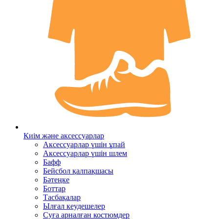
Киім және аксессуарлар
Аксессуарлар үшін ұпай
Аксессуарлар үшін шлем
Бафф
Бейсбол қалпақшасы
Бәтеңке
Боттар
Тасбақалар
Ылғал кеудешелер
Суға арналған костюмдер