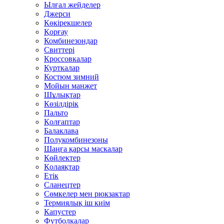
Ылғал жейделер
Джерси
Көкірекшелер
Қорғау
Комбинезондар
Свиттері
Кроссовкалар
Курткалар
Костюм зимний
Мойын манжет
Шұлықтар
Көзілдірік
Пальто
Қолғаптар
Балаклава
Полукомбинезоны
Шаңға қарсы маскалар
Көйлектер
Қолаяқтар
Етік
Сланецтер
Сөмкелер мен рюкзактар
Термиялық іш киім
Капустер
Футболкалар