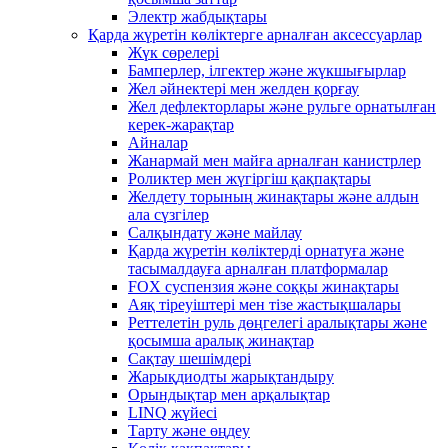
Электр жабдықтары
Қарда жүретін көліктерге арналған аксессуарлар
Жүк сөрелері
Бамперлер, ілгектер және жүкшығырлар
Жел әйнектері мен желден қорғау
Жел дефлекторлары және рульге орнатылған
керек-жарақтар
Айналар
Жанармай мен майға арналған канистрлер
Роликтер мен жүгіргіш қақпақтары
Желдету торының жинақтары және алдын
ала сүзгілер
Салқындату және майлау
Қарда жүретін көліктерді орнатуға және
тасымалдауға арналған платформалар
FOX суспензия және соққы жинақтары
Аяқ тіреуіштері мен тізе жастықшалары
Реттелетін руль дөңгелегі аралықтары және
қосымша аралық жинақтар
Сақтау шешімдері
Жарықдиодты жарықтандыру
Орындықтар мен арқалықтар
LINQ жүйесі
Тарту және өңдеу