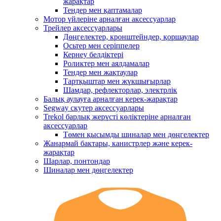
жарақтар
Тендер мен қаптамалар
Мотор үйлеріне арналған аксессуарлар
Трейлер аксессуарлары
Дөңгелектер, кронштейндер, қоршаулар
Осьтер мен серіппелер
Кернеу белдіктері
Роликтер мен аялдамалар
Тендер мен жақтаулар
Тартқыштар мен жүкшығырлар
Шамдар, рефлекторлар, электрлік
Балық аулауға арналған керек-жарақтар
Segway скутер аксессуарлары
Trekol барлық жерүсті көліктеріне арналған
аксессуарлар
Төмен қысымды шиналар мен дөңгелектер
Жанармай бактары, канистрлер және керек-
жарақтар
Шарлар, понтондар
Шиналар мен дөңгелектер