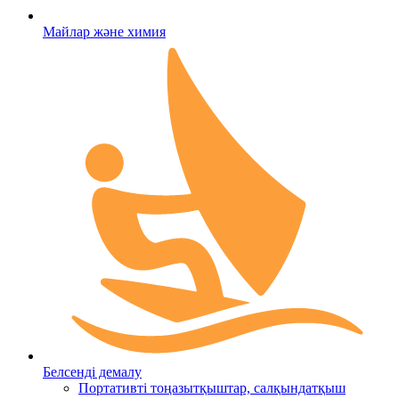
Майлар және химия
Белсенді демалу
Портативті тоңазытқыштар, салқындатқыш