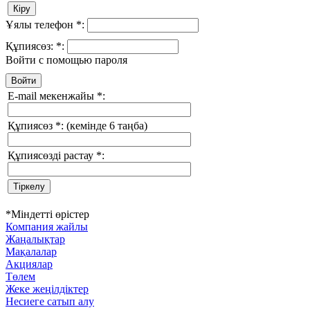
Ұялы телефон
*
:
Құпиясөз:
*
:
Войти с помощью пароля
E-mail мекенжайы
*
:
Құпиясөз
*
:
(кемінде 6 таңба)
Құпиясөзді растау
*
:
*
Міндетті өрістер
Компания жайлы
Жаңалықтар
Мақалалар
Акциялар
Төлем
Жеке жеңілдіктер
Несиеге сатып алу