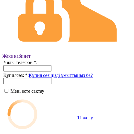
Жеке кабинет
Ұялы телефон
*
:
Құпиясөз:
*
:
Құпия сөзіңізді ұмыттыңыз ба?
Мені есте сақтау
Тіркелу