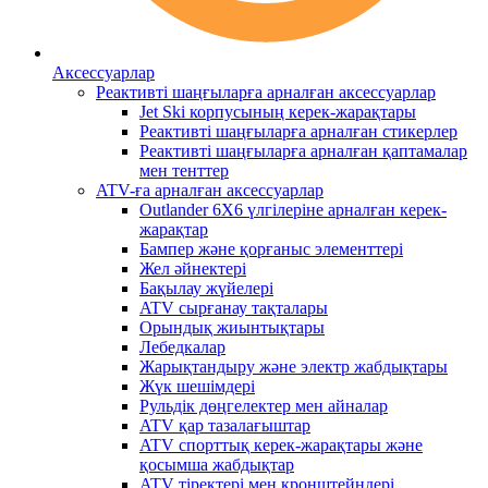
Аксессуарлар
Реактивті шаңғыларға арналған аксессуарлар
Jet Ski корпусының керек-жарақтары
Реактивті шаңғыларға арналған стикерлер
Реактивті шаңғыларға арналған қаптамалар
мен тенттер
ATV-ға арналған аксессуарлар
Outlander 6X6 үлгілеріне арналған керек-
жарақтар
Бампер және қорғаныс элементтері
Жел әйнектері
Бақылау жүйелері
ATV сырғанау тақталары
Орындық жиынтықтары
Лебедкалар
Жарықтандыру және электр жабдықтары
Жүк шешімдері
Рульдік дөңгелектер мен айналар
ATV қар тазалағыштар
ATV спорттық керек-жарақтары және
қосымша жабдықтар
ATV тіректері мен кронштейндері