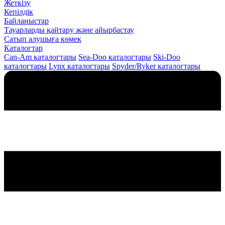
Жеткізу
Кепілдік
Байланыстар
Тауарларды қайтару және айырбастау
Сатып алушыға көмек
Каталогтар
Can-Am каталогтары
Sea-Doo каталогтары
Ski-Doo
каталогтары
Lynx каталогтары
Spyder/Ryker каталогтары