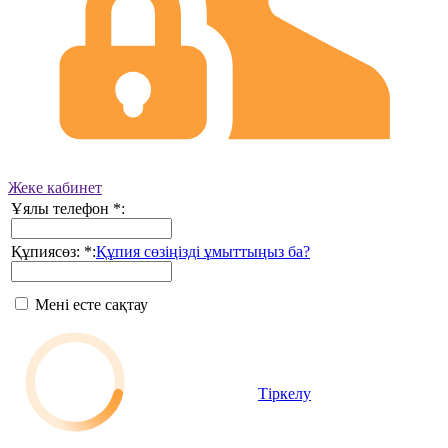
Жеке кабинет
Ұялы телефон
*
:
Құпиясөз:
*
:
Құпия сөзіңізді ұмыттыңыз ба?
Мені есте сақтау
Тіркелу