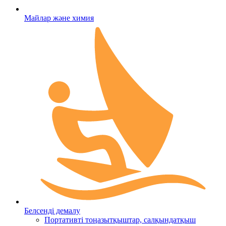
Майлар және химия
Белсенді демалу
Портативті тоңазытқыштар, салқындатқыш