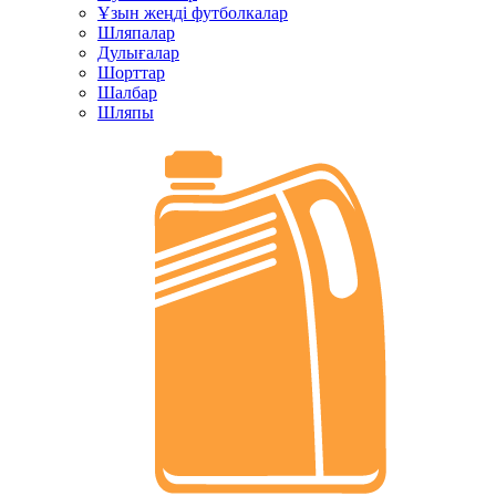
Ұзын жеңді футболкалар
Шляпалар
Дулығалар
Шорттар
Шалбар
Шляпы