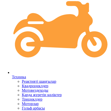
Техника
Реактивті шаңғылар
Квадроциклдер
Мотовездеходы
Қарда жүретін көліктер
Трициклдер
Моторлар
Гольф арбасы