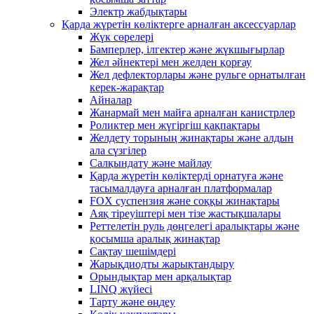
Электр жабдықтары
Қарда жүретін көліктерге арналған аксессуарлар
Жүк сөрелері
Бамперлер, ілгектер және жүкшығырлар
Жел әйнектері мен желден қорғау
Жел дефлекторлары және рульге орнатылған
керек-жарақтар
Айналар
Жанармай мен майға арналған канистрлер
Роликтер мен жүгіргіш қақпақтары
Желдету торының жинақтары және алдын
ала сүзгілер
Салқындату және майлау
Қарда жүретін көліктерді орнатуға және
тасымалдауға арналған платформалар
FOX суспензия және соққы жинақтары
Аяқ тіреуіштері мен тізе жастықшалары
Реттелетін руль дөңгелегі аралықтары және
қосымша аралық жинақтар
Сақтау шешімдері
Жарықдиодты жарықтандыру
Орындықтар мен арқалықтар
LINQ жүйесі
Тарту және өңдеу