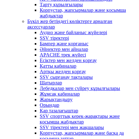
Тарту құрылғылары
Корпустар, жапсырмалар және қосымша
жабдықтар
Бүкіл жер бетіндегі көліктерге арналған
аксессуарлар
Аудио және байланыс жүйелері
SSV тіректері
Бампер және қорғаныс
Әйнектер мен айналар
APACHE трек жүйесі
Есіктер мен желден қорғау
Қатты кабиналар
Артқы желден қорғау
SSV сырғанау тақталары
Шатырлар
Лебедкалар мен сүйреу құрылғылары
Жұмсақ кабиналар
Жарықтандыру
Орындар
Қар тазалағыштар
SSV спорттық керек-жарақтары және
қосымша жабдықтар
SSV тіректері мен жақшалары
Корпустар, жапсырмалар және басқа да
қосымша заттар