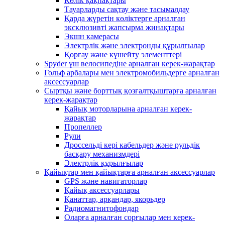
Көлік қақпақтары
Тауарларды сақтау және тасымалдау
Қарда жүретін көліктерге арналған
эксклюзивті жапсырма жинақтары
Экшн камерасы
Электрлік және электронды құрылғылар
Қорғау және күшейту элементтері
Spyder үш велосипедіне арналған керек-жарақтар
Гольф арбалары мен электромобильдерге арналған
аксессуарлар
Сыртқы және борттық қозғалтқыштарға арналған
керек-жарақтар
Қайық моторларына арналған керек-
жарақтар
Пропеллер
Рули
Дроссельді кері кабельдер және рульдік
басқару механизмдері
Электрлік құрылғылар
Қайықтар мен қайықтарға арналған аксессуарлар
GPS және навигаторлар
Қайық аксессуарлары
Қанаттар, арқандар, якорьдер
Радиомагнитофондар
Оларға арналған сорғылар мен керек-