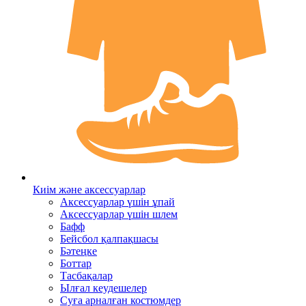
Киім және аксессуарлар
Аксессуарлар үшін ұпай
Аксессуарлар үшін шлем
Бафф
Бейсбол қалпақшасы
Бәтеңке
Боттар
Тасбақалар
Ылғал кеудешелер
Суға арналған костюмдер