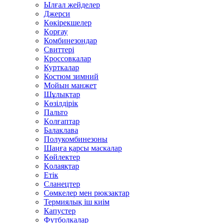
Ылғал жейделер
Джерси
Көкірекшелер
Қорғау
Комбинезондар
Свиттері
Кроссовкалар
Курткалар
Костюм зимний
Мойын манжет
Шұлықтар
Көзілдірік
Пальто
Қолғаптар
Балаклава
Полукомбинезоны
Шаңға қарсы маскалар
Көйлектер
Қолаяқтар
Етік
Сланецтер
Сөмкелер мен рюкзактар
Термиялық іш киім
Капустер
Футболкалар