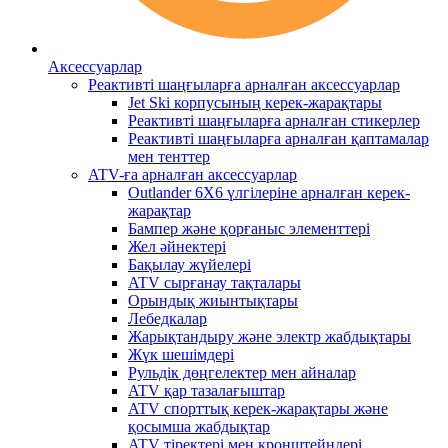
Аксессуарлар
Реактивті шаңғыларға арналған аксессуарлар
Jet Ski корпусының керек-жарақтары
Реактивті шаңғыларға арналған стикерлер
Реактивті шаңғыларға арналған қаптамалар
мен тенттер
ATV-ға арналған аксессуарлар
Outlander 6X6 үлгілеріне арналған керек-
жарақтар
Бампер және қорғаныс элементтері
Жел әйнектері
Бақылау жүйелері
ATV сырғанау тақталары
Орындық жиынтықтары
Лебедкалар
Жарықтандыру және электр жабдықтары
Жүк шешімдері
Рульдік дөңгелектер мен айналар
ATV қар тазалағыштар
ATV спорттық керек-жарақтары және
қосымша жабдықтар
ATV тіректері мен кронштейндері