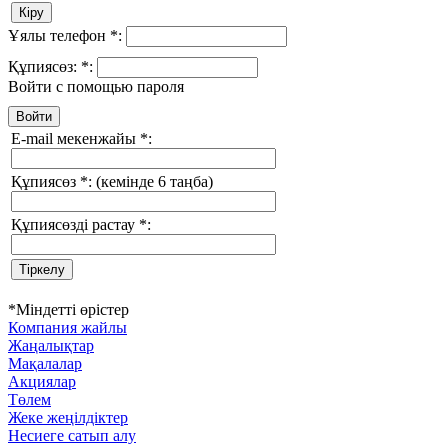
Ұялы телефон
*
:
Құпиясөз:
*
:
Войти с помощью пароля
E-mail мекенжайы
*
:
Құпиясөз
*
:
(кемінде 6 таңба)
Құпиясөзді растау
*
:
*
Міндетті өрістер
Компания жайлы
Жаңалықтар
Мақалалар
Акциялар
Төлем
Жеке жеңілдіктер
Несиеге сатып алу