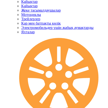
Қайықтар
Қайықтар
Жеке тасымалдаушылар
Мотоциклы
Трейлерлер
Қар мен батпақты көлік
Электромобильдер үшін жабық аумақтарды
Яхталар