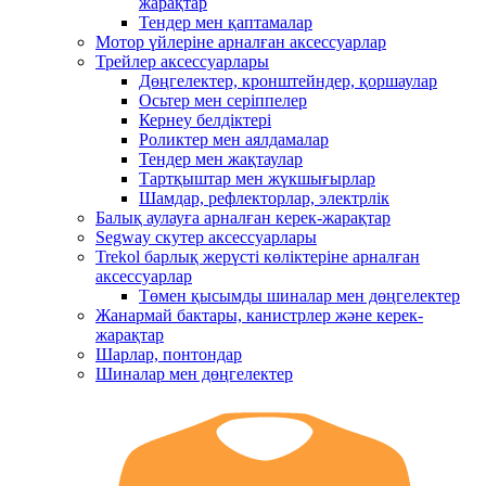
жарақтар
Тендер мен қаптамалар
Мотор үйлеріне арналған аксессуарлар
Трейлер аксессуарлары
Дөңгелектер, кронштейндер, қоршаулар
Осьтер мен серіппелер
Кернеу белдіктері
Роликтер мен аялдамалар
Тендер мен жақтаулар
Тартқыштар мен жүкшығырлар
Шамдар, рефлекторлар, электрлік
Балық аулауға арналған керек-жарақтар
Segway скутер аксессуарлары
Trekol барлық жерүсті көліктеріне арналған
аксессуарлар
Төмен қысымды шиналар мен дөңгелектер
Жанармай бактары, канистрлер және керек-
жарақтар
Шарлар, понтондар
Шиналар мен дөңгелектер