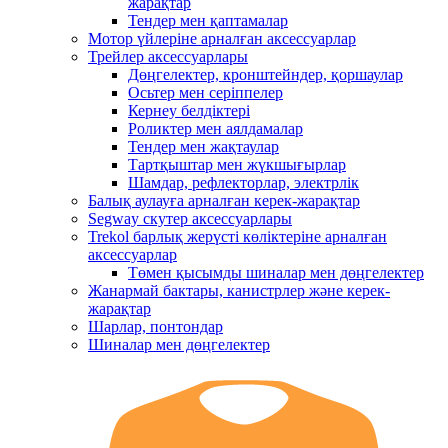
жарақтар
Тендер мен қаптамалар
Мотор үйлеріне арналған аксессуарлар
Трейлер аксессуарлары
Дөңгелектер, кронштейндер, қоршаулар
Осьтер мен серіппелер
Кернеу белдіктері
Роликтер мен аялдамалар
Тендер мен жақтаулар
Тартқыштар мен жүкшығырлар
Шамдар, рефлекторлар, электрлік
Балық аулауға арналған керек-жарақтар
Segway скутер аксессуарлары
Trekol барлық жерүсті көліктеріне арналған
аксессуарлар
Төмен қысымды шиналар мен дөңгелектер
Жанармай бактары, канистрлер және керек-
жарақтар
Шарлар, понтондар
Шиналар мен дөңгелектер