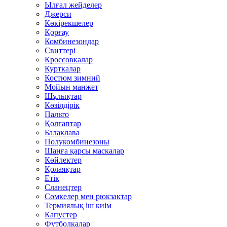
Ылғал жейделер
Джерси
Көкірекшелер
Қорғау
Комбинезондар
Свиттері
Кроссовкалар
Курткалар
Костюм зимний
Мойын манжет
Шұлықтар
Көзілдірік
Пальто
Қолғаптар
Балаклава
Полукомбинезоны
Шаңға қарсы маскалар
Көйлектер
Қолаяқтар
Етік
Сланецтер
Сөмкелер мен рюкзактар
Термиялық іш киім
Капустер
Футболкалар