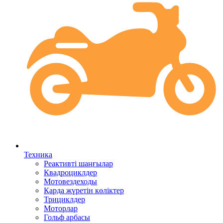
Техника
Реактивті шаңғылар
Квадроциклдер
Мотовездеходы
Қарда жүретін көліктер
Трициклдер
Моторлар
Гольф арбасы