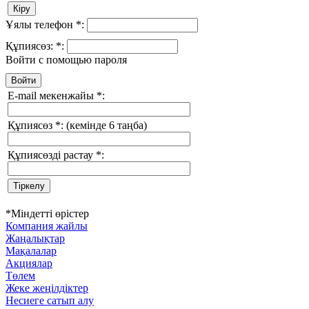
Ұялы телефон
*
:
Құпиясөз:
*
:
Войти с помощью пароля
E-mail мекенжайы
*
:
Құпиясөз
*
:
(кемінде 6 таңба)
Құпиясөзді растау
*
:
*
Міндетті өрістер
Компания жайлы
Жаңалықтар
Мақалалар
Акциялар
Төлем
Жеке жеңілдіктер
Несиеге сатып алу