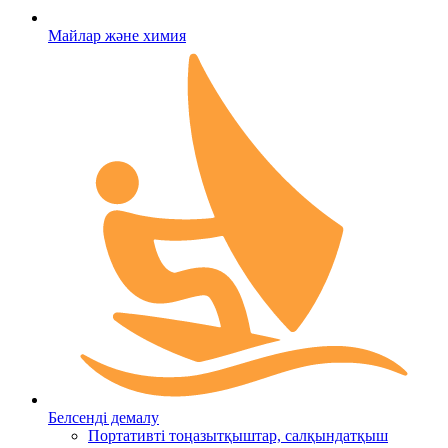
Майлар және химия
Белсенді демалу
Портативті тоңазытқыштар, салқындатқыш