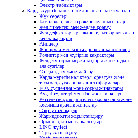
Электр жабдықтары
Қарда жүретін көліктерге арналған аксессуарлар
Жүк сөрелері
Бамперлер, ілгектер және жүкшығырлар
Жел әйнектері мен желден қорғау
Жел дефлекторлары және рульге орнатылған
керек-жарақтар
Айналар
Жанармай мен майға арналған канистрлер
Роликтер мен жүгіргіш қақпақтары
Желдету торының жинақтары және алдын
ала сүзгілер
Салқындату және майлау
Қарда жүретін көліктерді орнатуға және
тасымалдауға арналған платформалар
FOX суспензия және соққы жинақтары
Аяқ тіреуіштері мен тізе жастықшалары
Реттелетін руль дөңгелегі аралықтары және
қосымша аралық жинақтар
Сақтау шешімдері
Жарықдиодты жарықтандыру
Орындықтар мен арқалықтар
LINQ жүйесі
Тарту және өңдеу