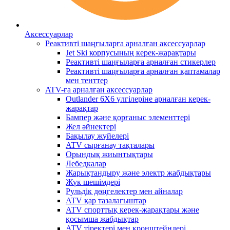
Аксессуарлар
Реактивті шаңғыларға арналған аксессуарлар
Jet Ski корпусының керек-жарақтары
Реактивті шаңғыларға арналған стикерлер
Реактивті шаңғыларға арналған қаптамалар
мен тенттер
ATV-ға арналған аксессуарлар
Outlander 6X6 үлгілеріне арналған керек-
жарақтар
Бампер және қорғаныс элементтері
Жел әйнектері
Бақылау жүйелері
ATV сырғанау тақталары
Орындық жиынтықтары
Лебедкалар
Жарықтандыру және электр жабдықтары
Жүк шешімдері
Рульдік дөңгелектер мен айналар
ATV қар тазалағыштар
ATV спорттық керек-жарақтары және
қосымша жабдықтар
ATV тіректері мен кронштейндері