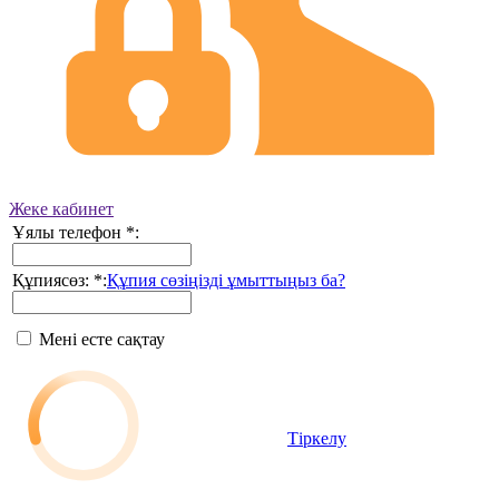
Жеке кабинет
Ұялы телефон
*
:
Құпиясөз:
*
:
Құпия сөзіңізді ұмыттыңыз ба?
Мені есте сақтау
Тіркелу