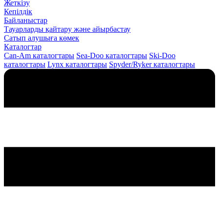
Жеткізу
Кепілдік
Байланыстар
Тауарларды қайтару және айырбастау
Сатып алушыға көмек
Каталогтар
Can-Am каталогтары
Sea-Doo каталогтары
Ski-Doo
каталогтары
Lynx каталогтары
Spyder/Ryker каталогтары