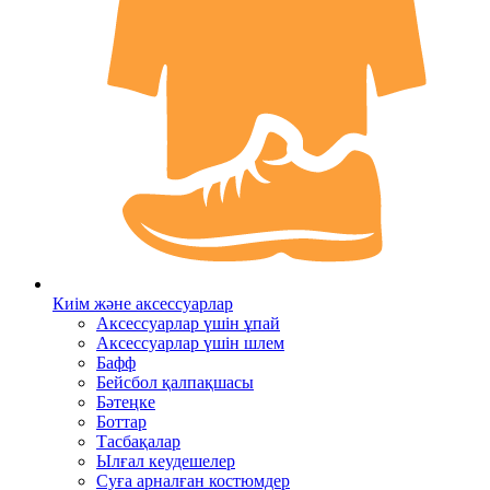
Киім және аксессуарлар
Аксессуарлар үшін ұпай
Аксессуарлар үшін шлем
Бафф
Бейсбол қалпақшасы
Бәтеңке
Боттар
Тасбақалар
Ылғал кеудешелер
Суға арналған костюмдер