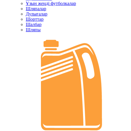
Ұзын жеңді футболкалар
Шляпалар
Дулығалар
Шорттар
Шалбар
Шляпы