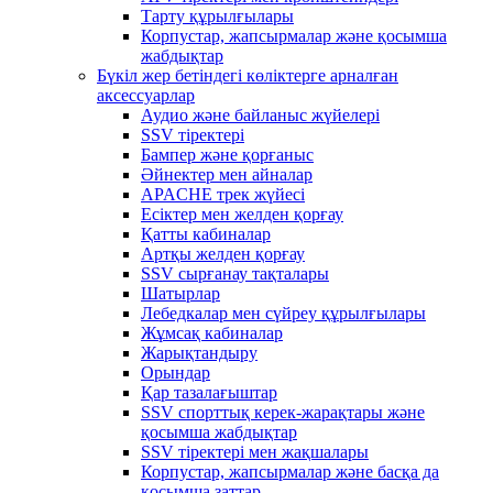
Тарту құрылғылары
Корпустар, жапсырмалар және қосымша
жабдықтар
Бүкіл жер бетіндегі көліктерге арналған
аксессуарлар
Аудио және байланыс жүйелері
SSV тіректері
Бампер және қорғаныс
Әйнектер мен айналар
APACHE трек жүйесі
Есіктер мен желден қорғау
Қатты кабиналар
Артқы желден қорғау
SSV сырғанау тақталары
Шатырлар
Лебедкалар мен сүйреу құрылғылары
Жұмсақ кабиналар
Жарықтандыру
Орындар
Қар тазалағыштар
SSV спорттық керек-жарақтары және
қосымша жабдықтар
SSV тіректері мен жақшалары
Корпустар, жапсырмалар және басқа да
қосымша заттар