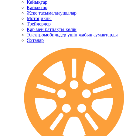
Қайықтар
Қайықтар
Жеке тасымалдаушылар
Мотоциклы
Трейлерлер
Қар мен батпақты көлік
Электромобильдер үшін жабық аумақтарды
Яхталар