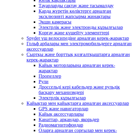
Көлік қақпақтары
Тауарларды сақтау және тасымалдау
Қарда жүретін көліктерге арналған
эксклюзивті жапсырма жинақтары
Экшн камерасы
Электрлік және электронды құрылғылар
Қорғау және күшейту элементтері
Spyder үш велосипедіне арналған керек-жарақтар
Гольф арбалары мен электромобильдерге арналған
аксессуарлар
Сыртқы және борттық қозғалтқыштарға арналған
керек-жарақтар
Қайық моторларына арналған керек-
жарақтар
Пропеллер
Рули
Дроссельді кері кабельдер және рульдік
басқару механизмдері
Электрлік құрылғылар
Қайықтар мен қайықтарға арналған аксессуарлар
GPS және навигаторлар
Қайық аксессуарлары
Қанаттар, арқандар, якорьдер
Радиомагнитофондар
Оларға арналған сорғылар мен керек-