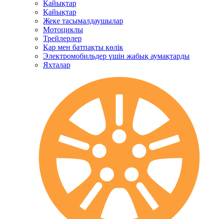
Қайықтар
Қайықтар
Жеке тасымалдаушылар
Мотоциклы
Трейлерлер
Қар мен батпақты көлік
Электромобильдер үшін жабық аумақтарды
Яхталар