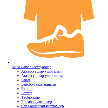
Киім және аксессуарлар
Аксессуарлар үшін ұпай
Аксессуарлар үшін шлем
Бафф
Бейсбол қалпақшасы
Бәтеңке
Боттар
Тасбақалар
Ылғал кеудешелер
Суға арналған костюмдер