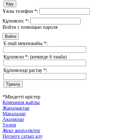
Ұялы телефон
*
:
Құпиясөз:
*
:
Войти с помощью пароля
E-mail мекенжайы
*
:
Құпиясөз
*
:
(кемінде 6 таңба)
Құпиясөзді растау
*
:
*
Міндетті өрістер
Компания жайлы
Жаңалықтар
Мақалалар
Акциялар
Төлем
Жеке жеңілдіктер
Несиеге сатып алу