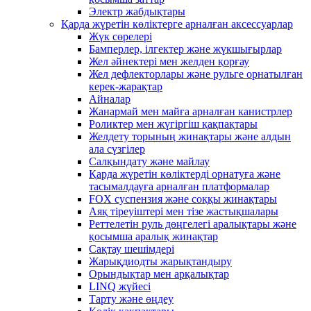
Электр жабдықтары
Қарда жүретін көліктерге арналған аксессуарлар
Жүк сөрелері
Бамперлер, ілгектер және жүкшығырлар
Жел әйнектері мен желден қорғау
Жел дефлекторлары және рульге орнатылған
керек-жарақтар
Айналар
Жанармай мен майға арналған канистрлер
Роликтер мен жүгіргіш қақпақтары
Желдету торының жинақтары және алдын
ала сүзгілер
Салқындату және майлау
Қарда жүретін көліктерді орнатуға және
тасымалдауға арналған платформалар
FOX суспензия және соққы жинақтары
Аяқ тіреуіштері мен тізе жастықшалары
Реттелетін руль дөңгелегі аралықтары және
қосымша аралық жинақтар
Сақтау шешімдері
Жарықдиодты жарықтандыру
Орындықтар мен арқалықтар
LINQ жүйесі
Тарту және өңдеу