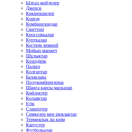
Ылғал жейделер
Джерси
Көкірекшелер
Қорғау
Комбинезондар
Свиттері
Кроссовкалар
Курткалар
Костюм зимний
Мойын манжет
Шұлықтар
Көзілдірік
Пальто
Қолғаптар
Балаклава
Полукомбинезоны
Шаңға қарсы маскалар
Көйлектер
Қолаяқтар
Етік
Сланецтер
Сөмкелер мен рюкзактар
Термиялық іш киім
Капустер
Футболкалар