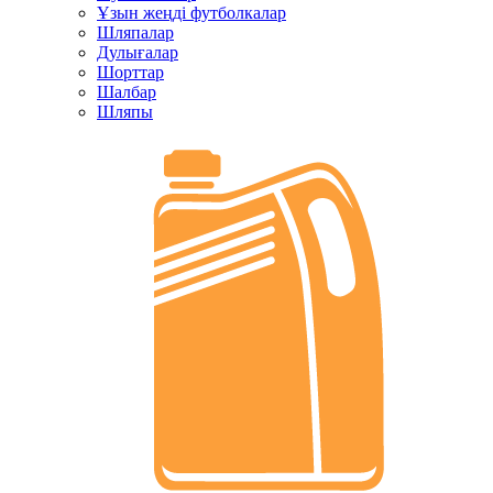
Ұзын жеңді футболкалар
Шляпалар
Дулығалар
Шорттар
Шалбар
Шляпы