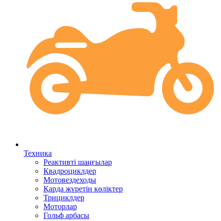
Техника
Реактивті шаңғылар
Квадроциклдер
Мотовездеходы
Қарда жүретін көліктер
Трициклдер
Моторлар
Гольф арбасы