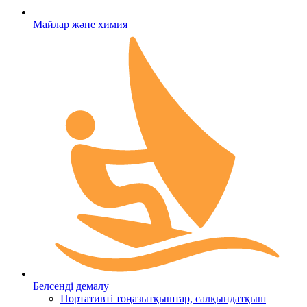
Майлар және химия
Белсенді демалу
Портативті тоңазытқыштар, салқындатқыш