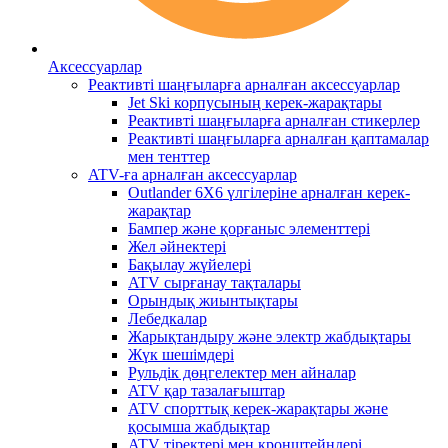
Аксессуарлар
Реактивті шаңғыларға арналған аксессуарлар
Jet Ski корпусының керек-жарақтары
Реактивті шаңғыларға арналған стикерлер
Реактивті шаңғыларға арналған қаптамалар
мен тенттер
ATV-ға арналған аксессуарлар
Outlander 6X6 үлгілеріне арналған керек-
жарақтар
Бампер және қорғаныс элементтері
Жел әйнектері
Бақылау жүйелері
ATV сырғанау тақталары
Орындық жиынтықтары
Лебедкалар
Жарықтандыру және электр жабдықтары
Жүк шешімдері
Рульдік дөңгелектер мен айналар
ATV қар тазалағыштар
ATV спорттық керек-жарақтары және
қосымша жабдықтар
ATV тіректері мен кронштейндері