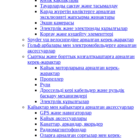
Көлік қақпақтары
Тауарларды сақтау және тасымалдау
Қарда жүретін көліктерге арналған
эксклюзивті жапсырма жинақтары
Экшн камерасы
Электрлік және электронды құрылғылар
Қорғау және күшейту элементтері
Spyder үш велосипедіне арналған керек-жарақтар
Гольф арбалары мен электромобильдерге арналған
аксессуарлар
Сыртқы және борттық қозғалтқыштарға арналған
керек-жарақтар
Қайық моторларына арналған керек-
жарақтар
Пропеллер
Рули
Дроссельді кері кабельдер және рульдік
басқару механизмдері
Электрлік құрылғылар
Қайықтар мен қайықтарға арналған аксессуарлар
GPS және навигаторлар
Қайық аксессуарлары
Қанаттар, арқандар, якорьдер
Радиомагнитофондар
Оларға арналған сорғылар мен керек-