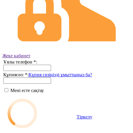
Жеке кабинет
Ұялы телефон
*
:
Құпиясөз:
*
:
Құпия сөзіңізді ұмыттыңыз ба?
Мені есте сақтау
Тіркелу