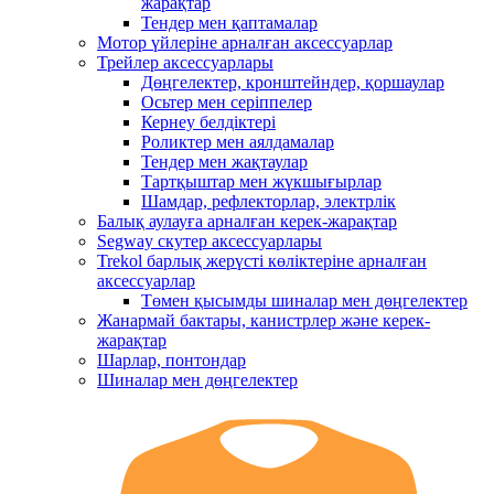
жарақтар
Тендер мен қаптамалар
Мотор үйлеріне арналған аксессуарлар
Трейлер аксессуарлары
Дөңгелектер, кронштейндер, қоршаулар
Осьтер мен серіппелер
Кернеу белдіктері
Роликтер мен аялдамалар
Тендер мен жақтаулар
Тартқыштар мен жүкшығырлар
Шамдар, рефлекторлар, электрлік
Балық аулауға арналған керек-жарақтар
Segway скутер аксессуарлары
Trekol барлық жерүсті көліктеріне арналған
аксессуарлар
Төмен қысымды шиналар мен дөңгелектер
Жанармай бактары, канистрлер және керек-
жарақтар
Шарлар, понтондар
Шиналар мен дөңгелектер