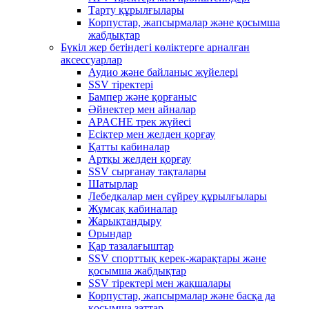
Тарту құрылғылары
Корпустар, жапсырмалар және қосымша
жабдықтар
Бүкіл жер бетіндегі көліктерге арналған
аксессуарлар
Аудио және байланыс жүйелері
SSV тіректері
Бампер және қорғаныс
Әйнектер мен айналар
APACHE трек жүйесі
Есіктер мен желден қорғау
Қатты кабиналар
Артқы желден қорғау
SSV сырғанау тақталары
Шатырлар
Лебедкалар мен сүйреу құрылғылары
Жұмсақ кабиналар
Жарықтандыру
Орындар
Қар тазалағыштар
SSV спорттық керек-жарақтары және
қосымша жабдықтар
SSV тіректері мен жақшалары
Корпустар, жапсырмалар және басқа да
қосымша заттар