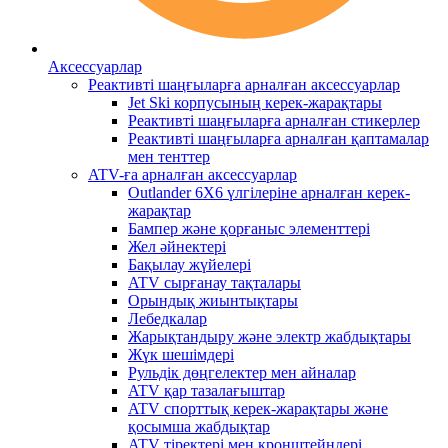
Аксессуарлар
Реактивті шаңғыларға арналған аксессуарлар
Jet Ski корпусының керек-жарақтары
Реактивті шаңғыларға арналған стикерлер
Реактивті шаңғыларға арналған қаптамалар
мен тенттер
ATV-ға арналған аксессуарлар
Outlander 6X6 үлгілеріне арналған керек-
жарақтар
Бампер және қорғаныс элементтері
Жел әйнектері
Бақылау жүйелері
ATV сырғанау тақталары
Орындық жиынтықтары
Лебедкалар
Жарықтандыру және электр жабдықтары
Жүк шешімдері
Рульдік дөңгелектер мен айналар
ATV қар тазалағыштар
ATV спорттық керек-жарақтары және
қосымша жабдықтар
ATV тіректері мен кронштейндері