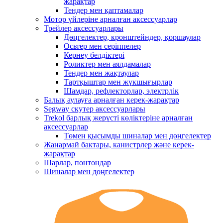
жарақтар
Тендер мен қаптамалар
Мотор үйлеріне арналған аксессуарлар
Трейлер аксессуарлары
Дөңгелектер, кронштейндер, қоршаулар
Осьтер мен серіппелер
Кернеу белдіктері
Роликтер мен аялдамалар
Тендер мен жақтаулар
Тартқыштар мен жүкшығырлар
Шамдар, рефлекторлар, электрлік
Балық аулауға арналған керек-жарақтар
Segway скутер аксессуарлары
Trekol барлық жерүсті көліктеріне арналған
аксессуарлар
Төмен қысымды шиналар мен дөңгелектер
Жанармай бактары, канистрлер және керек-
жарақтар
Шарлар, понтондар
Шиналар мен дөңгелектер