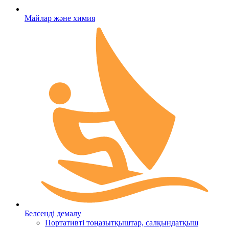
Майлар және химия
Белсенді демалу
Портативті тоңазытқыштар, салқындатқыш