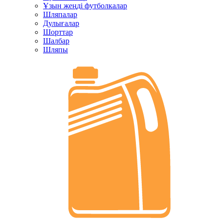
Ұзын жеңді футболкалар
Шляпалар
Дулығалар
Шорттар
Шалбар
Шляпы