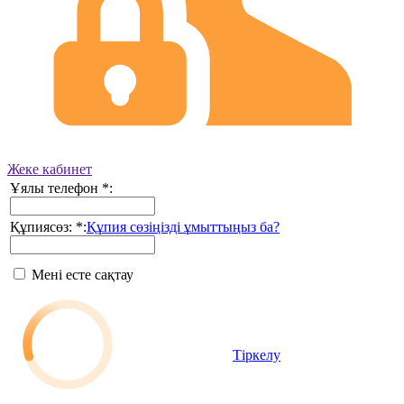
Жеке кабинет
Ұялы телефон
*
:
Құпиясөз:
*
:
Құпия сөзіңізді ұмыттыңыз ба?
Мені есте сақтау
Тіркелу