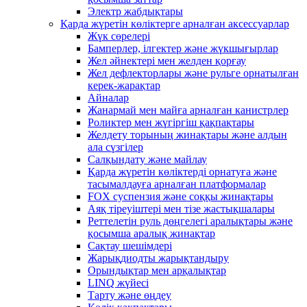
Электр жабдықтары
Қарда жүретін көліктерге арналған аксессуарлар
Жүк сөрелері
Бамперлер, ілгектер және жүкшығырлар
Жел әйнектері мен желден қорғау
Жел дефлекторлары және рульге орнатылған
керек-жарақтар
Айналар
Жанармай мен майға арналған канистрлер
Роликтер мен жүгіргіш қақпақтары
Желдету торының жинақтары және алдын
ала сүзгілер
Салқындату және майлау
Қарда жүретін көліктерді орнатуға және
тасымалдауға арналған платформалар
FOX суспензия және соққы жинақтары
Аяқ тіреуіштері мен тізе жастықшалары
Реттелетін руль дөңгелегі аралықтары және
қосымша аралық жинақтар
Сақтау шешімдері
Жарықдиодты жарықтандыру
Орындықтар мен арқалықтар
LINQ жүйесі
Тарту және өңдеу