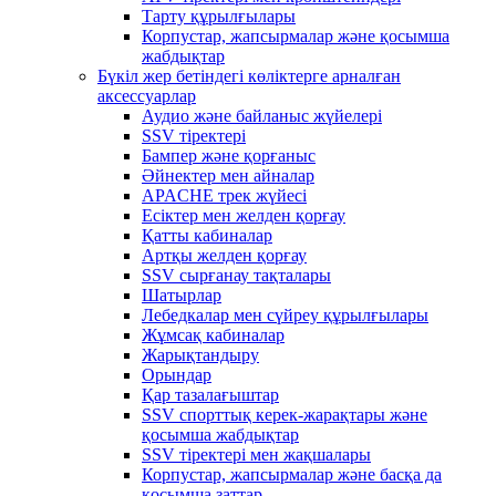
Тарту құрылғылары
Корпустар, жапсырмалар және қосымша
жабдықтар
Бүкіл жер бетіндегі көліктерге арналған
аксессуарлар
Аудио және байланыс жүйелері
SSV тіректері
Бампер және қорғаныс
Әйнектер мен айналар
APACHE трек жүйесі
Есіктер мен желден қорғау
Қатты кабиналар
Артқы желден қорғау
SSV сырғанау тақталары
Шатырлар
Лебедкалар мен сүйреу құрылғылары
Жұмсақ кабиналар
Жарықтандыру
Орындар
Қар тазалағыштар
SSV спорттық керек-жарақтары және
қосымша жабдықтар
SSV тіректері мен жақшалары
Корпустар, жапсырмалар және басқа да
қосымша заттар