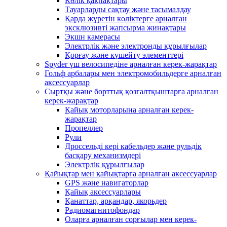
Көлік қақпақтары
Тауарларды сақтау және тасымалдау
Қарда жүретін көліктерге арналған
эксклюзивті жапсырма жинақтары
Экшн камерасы
Электрлік және электронды құрылғылар
Қорғау және күшейту элементтері
Spyder үш велосипедіне арналған керек-жарақтар
Гольф арбалары мен электромобильдерге арналған
аксессуарлар
Сыртқы және борттық қозғалтқыштарға арналған
керек-жарақтар
Қайық моторларына арналған керек-
жарақтар
Пропеллер
Рули
Дроссельді кері кабельдер және рульдік
басқару механизмдері
Электрлік құрылғылар
Қайықтар мен қайықтарға арналған аксессуарлар
GPS және навигаторлар
Қайық аксессуарлары
Қанаттар, арқандар, якорьдер
Радиомагнитофондар
Оларға арналған сорғылар мен керек-