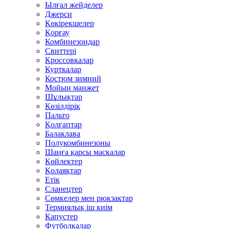
Ылғал жейделер
Джерси
Көкірекшелер
Қорғау
Комбинезондар
Свиттері
Кроссовкалар
Курткалар
Костюм зимний
Мойын манжет
Шұлықтар
Көзілдірік
Пальто
Қолғаптар
Балаклава
Полукомбинезоны
Шаңға қарсы маскалар
Көйлектер
Қолаяқтар
Етік
Сланецтер
Сөмкелер мен рюкзактар
Термиялық іш киім
Капустер
Футболкалар