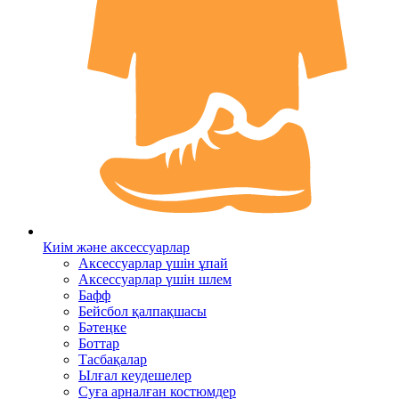
Киім және аксессуарлар
Аксессуарлар үшін ұпай
Аксессуарлар үшін шлем
Бафф
Бейсбол қалпақшасы
Бәтеңке
Боттар
Тасбақалар
Ылғал кеудешелер
Суға арналған костюмдер