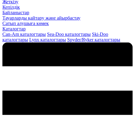
Жеткізу
Кепілдік
Байланыстар
Тауарларды қайтару және айырбастау
Сатып алушыға көмек
Каталогтар
Can-Am каталогтары
Sea-Doo каталогтары
Ski-Doo
каталогтары
Lynx каталогтары
Spyder/Ryker каталогтары