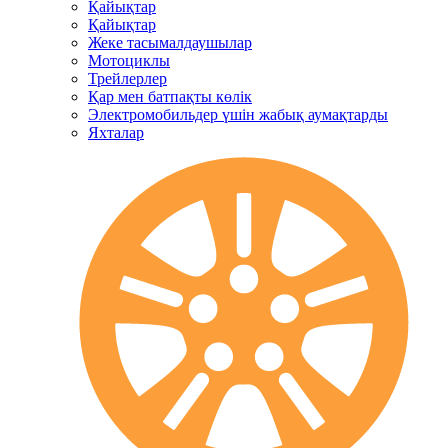
Қайықтар
Қайықтар
Жеке тасымалдаушылар
Мотоциклы
Трейлерлер
Қар мен батпақты көлік
Электромобильдер үшін жабық аумақтарды
Яхталар