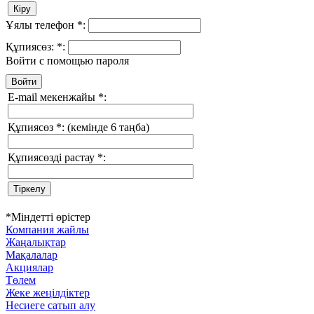
Ұялы телефон
*
:
Құпиясөз:
*
:
Войти с помощью пароля
E-mail мекенжайы
*
:
Құпиясөз
*
:
(кемінде 6 таңба)
Құпиясөзді растау
*
:
*
Міндетті өрістер
Компания жайлы
Жаңалықтар
Мақалалар
Акциялар
Төлем
Жеке жеңілдіктер
Несиеге сатып алу