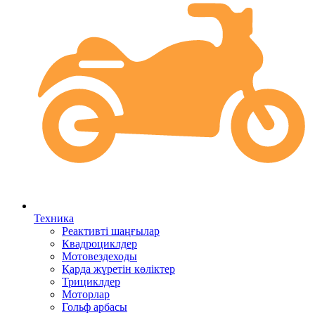
Техника
Реактивті шаңғылар
Квадроциклдер
Мотовездеходы
Қарда жүретін көліктер
Трициклдер
Моторлар
Гольф арбасы