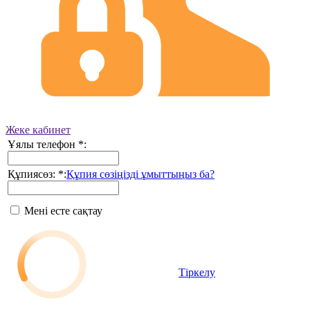
Жеке кабинет
Ұялы телефон
*
:
Құпиясөз:
*
:
Құпия сөзіңізді ұмыттыңыз ба?
Мені есте сақтау
Тіркелу