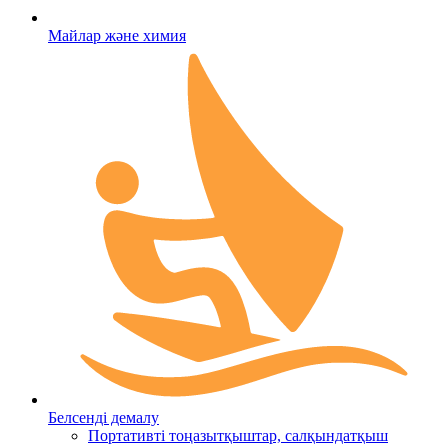
Майлар және химия
Белсенді демалу
Портативті тоңазытқыштар, салқындатқыш