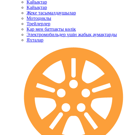
Қайықтар
Қайықтар
Жеке тасымалдаушылар
Мотоциклы
Трейлерлер
Қар мен батпақты көлік
Электромобильдер үшін жабық аумақтарды
Яхталар