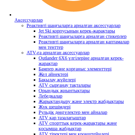
Аксессуарлар
Реактивті шаңғыларға арналған аксессуарлар
Jet Ski корпусының керек-жарақтары
Реактивті шаңғыларға арналған стикерлер
Реактивті шаңғыларға арналған қаптамалар
мен тенттер
ATV-ға арналған аксессуарлар
Outlander 6X6 үлгілеріне арналған керек-
жарақтар
Бампер және қорғаныс элементтері
Жел әйнектері
Бақылау жүйелері
ATV сырғанау тақталары
Орындық жиынтықтары
Лебедкалар
Жарықтандыру және электр жабдықтары
Жүк шешімдері
Рульдік дөңгелектер мен айналар
ATV қар тазалағыштар
ATV спорттық керек-жарақтары және
қосымша жабдықтар
ATV тіректері мен кронштейндері