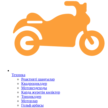
Техника
Реактивті шаңғылар
Квадроциклдер
Мотовездеходы
Қарда жүретін көліктер
Трициклдер
Моторлар
Гольф арбасы