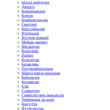
Ылғал жейделер
Джерси
Көкірекшелер
Қорғау
Комбинезондар
Свиттері
Кроссовкалар
Курткалар
Костюм зимний
Мойын манжет
Шұлықтар
Көзілдірік
Пальто
Қолғаптар
Балаклава
Полукомбинезоны
Шаңға қарсы маскалар
Көйлектер
Қолаяқтар
Етік
Сланецтер
Сөмкелер мен рюкзактар
Термиялық іш киім
Капустер
Футболкалар