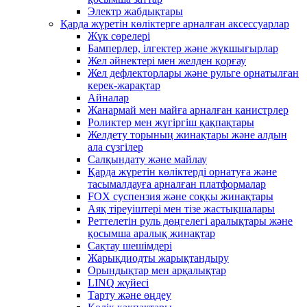
Электр жабдықтары
Қарда жүретін көліктерге арналған аксессуарлар
Жүк сөрелері
Бамперлер, ілгектер және жүкшығырлар
Жел әйнектері мен желден қорғау
Жел дефлекторлары және рульге орнатылған
керек-жарақтар
Айналар
Жанармай мен майға арналған канистрлер
Роликтер мен жүгіргіш қақпақтары
Желдету торының жинақтары және алдын
ала сүзгілер
Салқындату және майлау
Қарда жүретін көліктерді орнатуға және
тасымалдауға арналған платформалар
FOX суспензия және соққы жинақтары
Аяқ тіреуіштері мен тізе жастықшалары
Реттелетін руль дөңгелегі аралықтары және
қосымша аралық жинақтар
Сақтау шешімдері
Жарықдиодты жарықтандыру
Орындықтар мен арқалықтар
LINQ жүйесі
Тарту және өңдеу