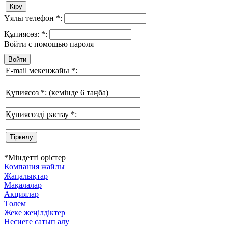
Ұялы телефон
*
:
Құпиясөз:
*
:
Войти с помощью пароля
E-mail мекенжайы
*
:
Құпиясөз
*
:
(кемінде 6 таңба)
Құпиясөзді растау
*
:
*
Міндетті өрістер
Компания жайлы
Жаңалықтар
Мақалалар
Акциялар
Төлем
Жеке жеңілдіктер
Несиеге сатып алу