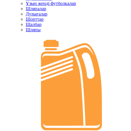
Ұзын жеңді футболкалар
Шляпалар
Дулығалар
Шорттар
Шалбар
Шляпы