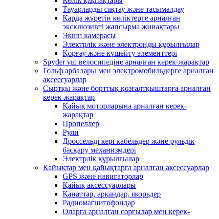
Көлік қақпақтары
Тауарларды сақтау және тасымалдау
Қарда жүретін көліктерге арналған
эксклюзивті жапсырма жинақтары
Экшн камерасы
Электрлік және электронды құрылғылар
Қорғау және күшейту элементтері
Spyder үш велосипедіне арналған керек-жарақтар
Гольф арбалары мен электромобильдерге арналған
аксессуарлар
Сыртқы және борттық қозғалтқыштарға арналған
керек-жарақтар
Қайық моторларына арналған керек-
жарақтар
Пропеллер
Рули
Дроссельді кері кабельдер және рульдік
басқару механизмдері
Электрлік құрылғылар
Қайықтар мен қайықтарға арналған аксессуарлар
GPS және навигаторлар
Қайық аксессуарлары
Қанаттар, арқандар, якорьдер
Радиомагнитофондар
Оларға арналған сорғылар мен керек-