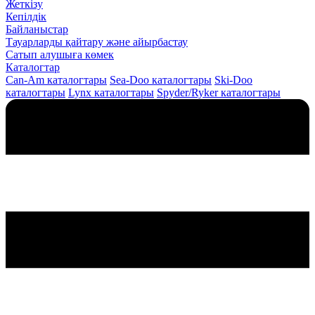
Жеткізу
Кепілдік
Байланыстар
Тауарларды қайтару және айырбастау
Сатып алушыға көмек
Каталогтар
Can-Am каталогтары
Sea-Doo каталогтары
Ski-Doo
каталогтары
Lynx каталогтары
Spyder/Ryker каталогтары