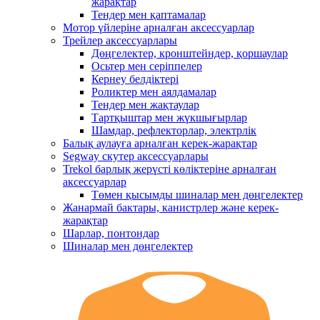
жарақтар
Тендер мен қаптамалар
Мотор үйлеріне арналған аксессуарлар
Трейлер аксессуарлары
Дөңгелектер, кронштейндер, қоршаулар
Осьтер мен серіппелер
Кернеу белдіктері
Роликтер мен аялдамалар
Тендер мен жақтаулар
Тартқыштар мен жүкшығырлар
Шамдар, рефлекторлар, электрлік
Балық аулауға арналған керек-жарақтар
Segway скутер аксессуарлары
Trekol барлық жерүсті көліктеріне арналған
аксессуарлар
Төмен қысымды шиналар мен дөңгелектер
Жанармай бактары, канистрлер және керек-
жарақтар
Шарлар, понтондар
Шиналар мен дөңгелектер