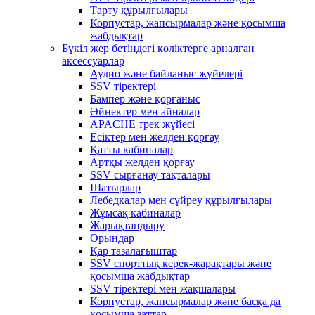
Тарту құрылғылары
Корпустар, жапсырмалар және қосымша
жабдықтар
Бүкіл жер бетіндегі көліктерге арналған
аксессуарлар
Аудио және байланыс жүйелері
SSV тіректері
Бампер және қорғаныс
Әйнектер мен айналар
APACHE трек жүйесі
Есіктер мен желден қорғау
Қатты кабиналар
Артқы желден қорғау
SSV сырғанау тақталары
Шатырлар
Лебедкалар мен сүйреу құрылғылары
Жұмсақ кабиналар
Жарықтандыру
Орындар
Қар тазалағыштар
SSV спорттық керек-жарақтары және
қосымша жабдықтар
SSV тіректері мен жақшалары
Корпустар, жапсырмалар және басқа да
қосымша заттар