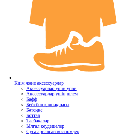
Киім және аксессуарлар
Аксессуарлар үшін ұпай
Аксессуарлар үшін шлем
Бафф
Бейсбол қалпақшасы
Бәтеңке
Боттар
Тасбақалар
Ылғал кеудешелер
Суға арналған костюмдер