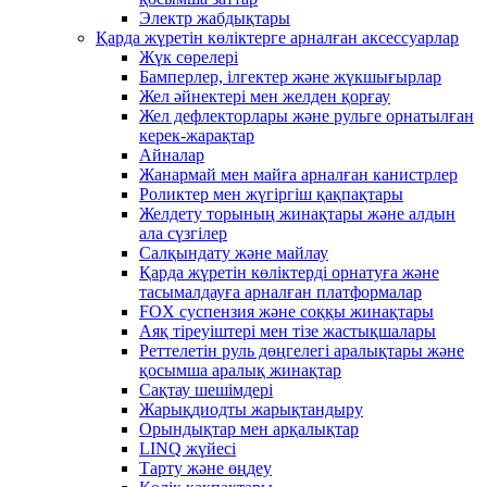
Электр жабдықтары
Қарда жүретін көліктерге арналған аксессуарлар
Жүк сөрелері
Бамперлер, ілгектер және жүкшығырлар
Жел әйнектері мен желден қорғау
Жел дефлекторлары және рульге орнатылған
керек-жарақтар
Айналар
Жанармай мен майға арналған канистрлер
Роликтер мен жүгіргіш қақпақтары
Желдету торының жинақтары және алдын
ала сүзгілер
Салқындату және майлау
Қарда жүретін көліктерді орнатуға және
тасымалдауға арналған платформалар
FOX суспензия және соққы жинақтары
Аяқ тіреуіштері мен тізе жастықшалары
Реттелетін руль дөңгелегі аралықтары және
қосымша аралық жинақтар
Сақтау шешімдері
Жарықдиодты жарықтандыру
Орындықтар мен арқалықтар
LINQ жүйесі
Тарту және өңдеу