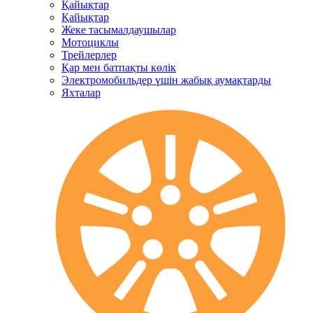
Қайықтар
Қайықтар
Жеке тасымалдаушылар
Мотоциклы
Трейлерлер
Қар мен батпақты көлік
Электромобильдер үшін жабық аумақтарды
Яхталар