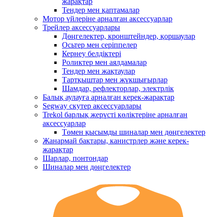
жарақтар
Тендер мен қаптамалар
Мотор үйлеріне арналған аксессуарлар
Трейлер аксессуарлары
Дөңгелектер, кронштейндер, қоршаулар
Осьтер мен серіппелер
Кернеу белдіктері
Роликтер мен аялдамалар
Тендер мен жақтаулар
Тартқыштар мен жүкшығырлар
Шамдар, рефлекторлар, электрлік
Балық аулауға арналған керек-жарақтар
Segway скутер аксессуарлары
Trekol барлық жерүсті көліктеріне арналған
аксессуарлар
Төмен қысымды шиналар мен дөңгелектер
Жанармай бактары, канистрлер және керек-
жарақтар
Шарлар, понтондар
Шиналар мен дөңгелектер