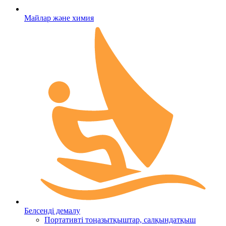
Майлар және химия
Белсенді демалу
Портативті тоңазытқыштар, салқындатқыш