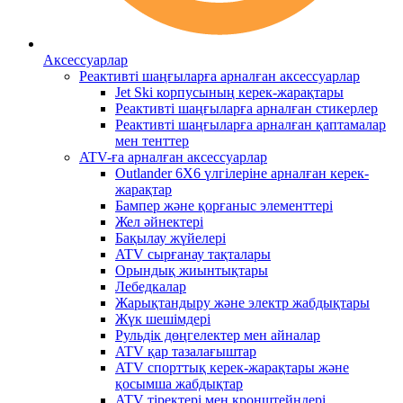
Аксессуарлар
Реактивті шаңғыларға арналған аксессуарлар
Jet Ski корпусының керек-жарақтары
Реактивті шаңғыларға арналған стикерлер
Реактивті шаңғыларға арналған қаптамалар
мен тенттер
ATV-ға арналған аксессуарлар
Outlander 6X6 үлгілеріне арналған керек-
жарақтар
Бампер және қорғаныс элементтері
Жел әйнектері
Бақылау жүйелері
ATV сырғанау тақталары
Орындық жиынтықтары
Лебедкалар
Жарықтандыру және электр жабдықтары
Жүк шешімдері
Рульдік дөңгелектер мен айналар
ATV қар тазалағыштар
ATV спорттық керек-жарақтары және
қосымша жабдықтар
ATV тіректері мен кронштейндері