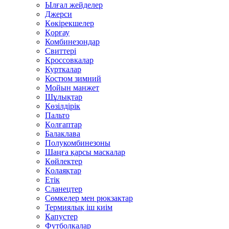
Ылғал жейделер
Джерси
Көкірекшелер
Қорғау
Комбинезондар
Свиттері
Кроссовкалар
Курткалар
Костюм зимний
Мойын манжет
Шұлықтар
Көзілдірік
Пальто
Қолғаптар
Балаклава
Полукомбинезоны
Шаңға қарсы маскалар
Көйлектер
Қолаяқтар
Етік
Сланецтер
Сөмкелер мен рюкзактар
Термиялық іш киім
Капустер
Футболкалар