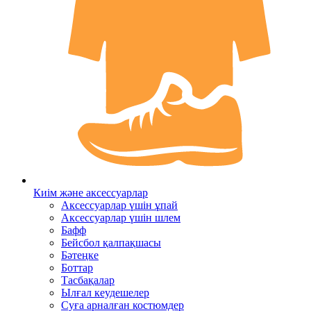
Киім және аксессуарлар
Аксессуарлар үшін ұпай
Аксессуарлар үшін шлем
Бафф
Бейсбол қалпақшасы
Бәтеңке
Боттар
Тасбақалар
Ылғал кеудешелер
Суға арналған костюмдер