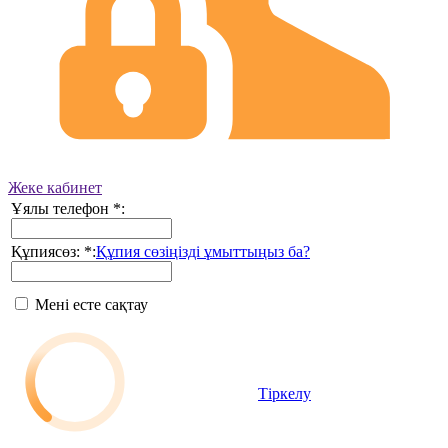
Жеке кабинет
Ұялы телефон
*
:
Құпиясөз:
*
:
Құпия сөзіңізді ұмыттыңыз ба?
Мені есте сақтау
Тіркелу