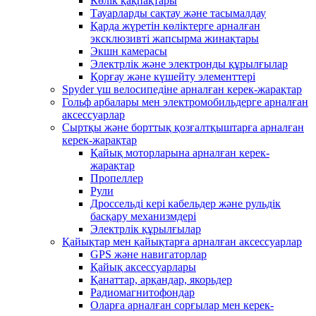
Көлік қақпақтары
Тауарларды сақтау және тасымалдау
Қарда жүретін көліктерге арналған
эксклюзивті жапсырма жинақтары
Экшн камерасы
Электрлік және электронды құрылғылар
Қорғау және күшейту элементтері
Spyder үш велосипедіне арналған керек-жарақтар
Гольф арбалары мен электромобильдерге арналған
аксессуарлар
Сыртқы және борттық қозғалтқыштарға арналған
керек-жарақтар
Қайық моторларына арналған керек-
жарақтар
Пропеллер
Рули
Дроссельді кері кабельдер және рульдік
басқару механизмдері
Электрлік құрылғылар
Қайықтар мен қайықтарға арналған аксессуарлар
GPS және навигаторлар
Қайық аксессуарлары
Қанаттар, арқандар, якорьдер
Радиомагнитофондар
Оларға арналған сорғылар мен керек-