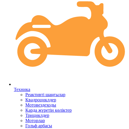
Техника
Реактивті шаңғылар
Квадроциклдер
Мотовездеходы
Қарда жүретін көліктер
Трициклдер
Моторлар
Гольф арбасы