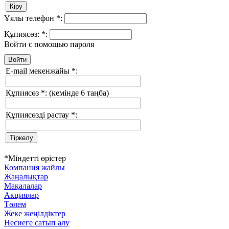
Ұялы телефон
*
:
Құпиясөз:
*
:
Войти с помощью пароля
E-mail мекенжайы
*
:
Құпиясөз
*
:
(кемінде 6 таңба)
Құпиясөзді растау
*
:
*
Міндетті өрістер
Компания жайлы
Жаңалықтар
Мақалалар
Акциялар
Төлем
Жеке жеңілдіктер
Несиеге сатып алу