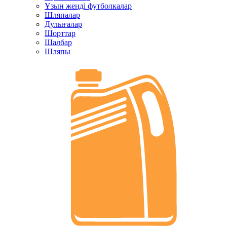
Ұзын жеңді футболкалар
Шляпалар
Дулығалар
Шорттар
Шалбар
Шляпы