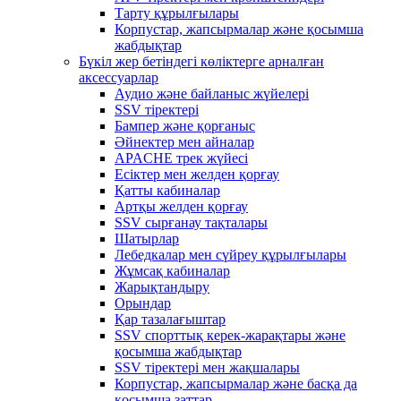
Тарту құрылғылары
Корпустар, жапсырмалар және қосымша
жабдықтар
Бүкіл жер бетіндегі көліктерге арналған
аксессуарлар
Аудио және байланыс жүйелері
SSV тіректері
Бампер және қорғаныс
Әйнектер мен айналар
APACHE трек жүйесі
Есіктер мен желден қорғау
Қатты кабиналар
Артқы желден қорғау
SSV сырғанау тақталары
Шатырлар
Лебедкалар мен сүйреу құрылғылары
Жұмсақ кабиналар
Жарықтандыру
Орындар
Қар тазалағыштар
SSV спорттық керек-жарақтары және
қосымша жабдықтар
SSV тіректері мен жақшалары
Корпустар, жапсырмалар және басқа да
қосымша заттар