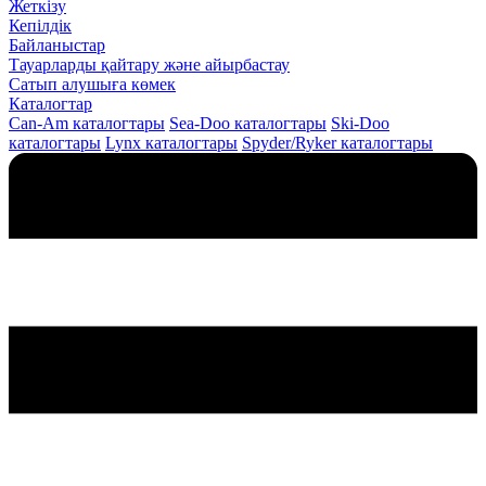
Жеткізу
Кепілдік
Байланыстар
Тауарларды қайтару және айырбастау
Сатып алушыға көмек
Каталогтар
Can-Am каталогтары
Sea-Doo каталогтары
Ski-Doo
каталогтары
Lynx каталогтары
Spyder/Ryker каталогтары